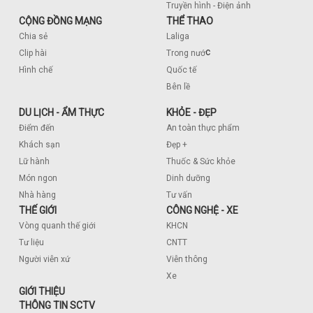
Truyền hình - Điện ảnh
CỘNG ĐỒNG MẠNG
THỂ THAO
Chia sẻ
Laliga
c
Clip hài
Trong nướ
Hình chế
Quốc tế
Bên lề
DU LỊCH - ẨM THỰC
KHỎE - ĐẸP
Điểm đến
An toàn thực phẩm
Khách sạn
Đẹp +
Lữ hành
Thuốc & Sức khỏe
Món ngon
Dinh dưỡng
Nhà hàng
Tư vấn
THẾ GIỚI
CÔNG NGHỆ - XE
Vòng quanh thế giới
KHCN
Tư liệu
CNTT
Người viễn xứ
Viễn thông
Xe
GIỚI THIỆU
THÔNG TIN SCTV