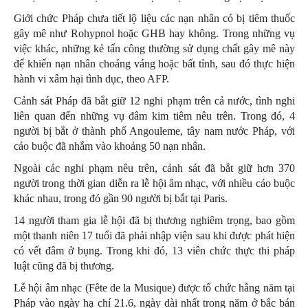
Giới chức Pháp chưa tiết lộ liệu các nạn nhân có bị tiêm thuốc
gây mê như Rohypnol hoặc GHB hay không. Trong những vụ
việc khác, những kẻ tấn công thường sử dụng chất gây mê này
để khiến nạn nhân choáng váng hoặc bất tỉnh, sau đó thực hiện
hành vi xâm hại tình dục, theo AFP.
Cảnh sát Pháp đã bắt giữ 12 nghi phạm trên cả nước, tình nghi
liên quan đến những vụ đâm kim tiêm nêu trên. Trong đó, 4
người bị bắt ở thành phố Angouleme, tây nam nước Pháp, với
cáo buộc đã nhắm vào khoảng 50 nạn nhân.
Ngoài các nghi phạm nêu trên, cảnh sát đã bắt giữ hơn 370
người trong thời gian diễn ra lễ hội âm nhạc, với nhiều cáo buộc
khác nhau, trong đó gần 90 người bị bắt tại Paris.
14 người tham gia lễ hội đã bị thương nghiêm trọng, bao gồm
một thanh niên 17 tuổi đã phải nhập viện sau khi được phát hiện
có vết đâm ở bụng. Trong khi đó, 13 viên chức thực thi pháp
luật cũng đã bị thương.
Lễ hội âm nhạc (Fête de la Musique) được tổ chức hằng năm tại
Pháp vào ngày hạ chí 21.6, ngày dài nhất trong năm ở bắc bán