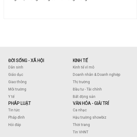
ĐỜI SỐNG - XÃ HỘI
KINH TẾ
Dân sinh
Kinh tế vĩ mô
Giáo dục
Doanh nhân & Doanh nghiệp
Giao thông
Thị trường
Môi trường
Đầu tư - Tài chính
Y tế
Bất động sản
PHÁP LUẬT
VĂN HÓA - GIẢI TRÍ
Tin tức
Ca nhạc
Pháp đình
Hậu trường showbiz
Hỏi đáp
Thời trang
Tin VHNT