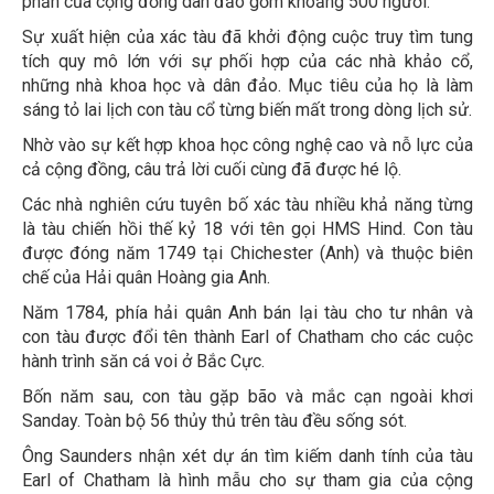
phấn của cộng đồng dân đảo gồm khoảng 500 người.
Sự xuất hiện của xác tàu đã khởi động cuộc truy tìm tung
tích quy mô lớn với sự phối hợp của các nhà khảo cổ,
những nhà khoa học và dân đảo. Mục tiêu của họ là làm
sáng tỏ lai lịch con tàu cổ từng biến mất trong dòng lịch sử.
Nhờ vào sự kết hợp khoa học công nghệ cao và nỗ lực của
cả cộng đồng, câu trả lời cuối cùng đã được hé lộ.
Các nhà nghiên cứu tuyên bố xác tàu nhiều khả năng từng
là tàu chiến hồi thế kỷ 18 với tên gọi HMS Hind. Con tàu
được đóng năm 1749 tại Chichester (Anh) và thuộc biên
chế của Hải quân Hoàng gia Anh.
Năm 1784, phía hải quân Anh bán lại tàu cho tư nhân và
con tàu được đổi tên thành Earl of Chatham cho các cuộc
hành trình săn cá voi ở Bắc Cực.
Bốn năm sau, con tàu gặp bão và mắc cạn ngoài khơi
Sanday. Toàn bộ 56 thủy thủ trên tàu đều sống sót.
Ông Saunders nhận xét dự án tìm kiếm danh tính của tàu
Earl of Chatham là hình mẫu cho sự tham gia của cộng