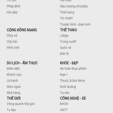
Tin tức
Ca nhạc
Pháp đình
Hậu trường showbiz
Hỏi đáp
Thời trang
Tin VHNT
Truyền hình - Điện ảnh
CỘNG ĐỒNG MẠNG
THỂ THAO
Chia sẻ
Laliga
c
Clip hài
Trong nướ
Hình chế
Quốc tế
Bên lề
DU LỊCH - ẨM THỰC
KHỎE - ĐẸP
Điểm đến
An toàn thực phẩm
Khách sạn
Đẹp +
Lữ hành
Thuốc & Sức khỏe
Món ngon
Dinh dưỡng
Nhà hàng
Tư vấn
THẾ GIỚI
CÔNG NGHỆ - XE
Vòng quanh thế giới
KHCN
Tư liệu
CNTT