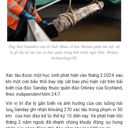
Ông Ben Saunders của tổ chức Khảo cổ học Wessex giám sát việc xử
lý gỗ lấy từ xác tàu và bảo quản trong bồn nước ngọt Ảnh: Wessex
Archaeology/AP
Xác tàu được một học sinh phát hiện vào tháng 2.2024 sau
khi một cơn bão thổi bay lớp cát bao phủ hiện vật trên bãi
biển của đảo Sanday thuộc quần đảo Orkney của Scotland,
theo
Independent
hôm 24.7.
Với vị trí địa lý gần biển và ảnh hưởng của các luồng hải
lưu, Sanday ghi nhận khoảng 270 xác tàu trong phạm vi 50
2
km
của hòn đảo kể từ thế kỷ 15 đến nay. Và phát hiện hồi
tháng 2 năm ngoái đã nhanh chóng khuấy động sự hưng