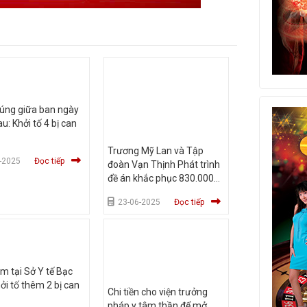
súng giữa ban ngày
u: Khởi tố 4 bị can
Trương Mỹ Lan và Tập
-2025
Đọc tiếp
đoàn Vạn Thịnh Phát trình
đề án khắc phục 830.0000
tỉ đồng
23-06-2025
Đọc tiếp
m tại Sở Y tế Bạc
hởi tố thêm 2 bị can
Chi tiền cho viện trưởng
pháp y tâm thần để mở