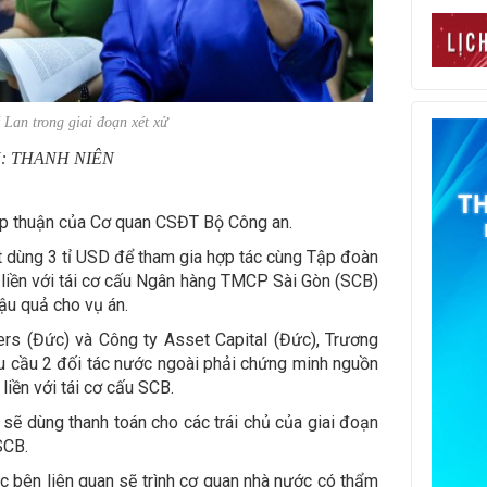
Lan trong giai đoạn xét xử
: THANH NIÊN
hấp thuận của Cơ quan CSĐT Bộ Công an.
ết dùng 3 tỉ USD để tham gia hợp tác cùng Tập đoàn
liền với tái cơ cấu Ngân hàng TMCP Sài Gòn (SCB)
hậu quả cho vụ án.
ers (Đức) và Công ty Asset Capital (Đức), Trương
 cầu 2 đối tác nước ngoài phải chứng minh nguồn
liền với tái cơ cấu SCB.
D sẽ dùng thanh toán cho các trái chủ của giai đoạn
SCB.
 bên liên quan sẽ trình cơ quan nhà nước có thẩm