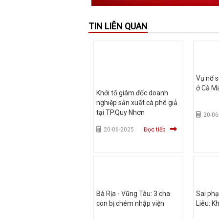
TIN LIÊN QUAN
Vụ nổ 
ở Cà Ma
Khởi tố giám đốc doanh
nghiệp sản xuất cà phê giả
tại TP.Quy Nhơn
20-06
20-06-2025
Đọc tiếp
Bà Rịa - Vũng Tàu: 3 cha
Sai phạ
con bị chém nhập viện
Liêu: K