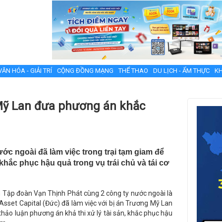
VĂN HÓA - GIẢI TRÍ
CỘNG ĐỒNG MẠNG
THỂ THAO
DU LỊCH - ẨM THỰC
KH
 Mỹ Lan đưa phương án khắc
ớc ngoài đã làm việc trong trại tạm giam để
hắc phục hậu quả trong vụ trái chủ và tái cơ
ện Tập đoàn Vạn Thịnh Phát cùng 2 công ty nước ngoài là
Asset Capital (Đức) đã làm việc với bị án Trương Mỹ Lan
hảo luận phương án khả thi xử lý tài sản, khắc phục hậu