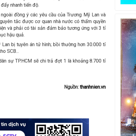
 đẩy nhanh tiến độ.
c ngoài đồng ý các yêu cầu của Trương Mỹ Lan và
nguyên tắc được cơ quan nhà nước có thẩm quyền
ện và phải có tài sản đảm bảo tương ứng với 3 tỉ
hục hậu quả.
 Lan bị tuyên án tử hình; bồi thường hơn 30.000 tỉ
cho SCB...
 dân sự TP.HCM sẽ chi trả đợt 1 là khoảng 8.700 tỉ
Nguồn:
thanhnien.vn