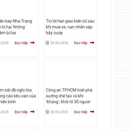
ân bay Nha Trang:
Tin lời hẹn giao biển số sau
 bị hại 'không
khi mua xe, nạn nhân sập
àm bị hại
bẫy cướp
-2026
Đọc tiếp
30-06-2026
Đọc tiếp
ểm sát đề nghị tòa
Công an TP.HCM triệt phá
áng cáo kêu oan của
xưởng chế tạo vũ khí
hiến binh
'khủng', khởi tố 30 người
-2026
Đọc tiếp
30-06-2026
Đọc tiếp