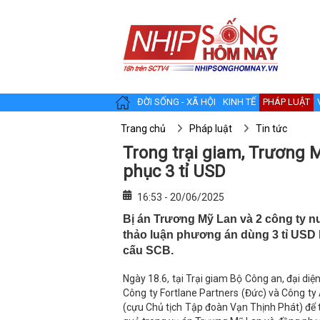
ĐỜI SỐNG - XÃ HỘI
KINH TẾ
PHÁP LUẬT
Trang chủ
Pháp luật
Tin tức
Trong trại giam, Trương
phục 3 tỉ USD
16:53 - 20/06/2025
Bị án Trương Mỹ Lan và 2 công ty nư
thảo luận phương án dùng 3 tỉ USD k
cấu SCB.
Ngày 18.6, tại Trại giam Bộ Công an, đại di
Công ty Fortlane Partners (Đức) và Công ty 
(cựu Chủ tịch Tập đoàn Vạn Thịnh Phát) để t