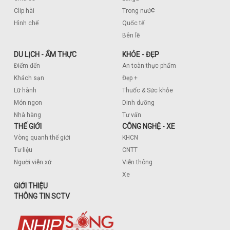
c
Clip hài
Trong nướ
Hình chế
Quốc tế
Bên lề
DU LỊCH - ẨM THỰC
KHỎE - ĐẸP
Điểm đến
An toàn thực phẩm
Khách sạn
Đẹp +
Lữ hành
Thuốc & Sức khỏe
Món ngon
Dinh dưỡng
Nhà hàng
Tư vấn
THẾ GIỚI
CÔNG NGHỆ - XE
Vòng quanh thế giới
KHCN
Tư liệu
CNTT
Người viễn xứ
Viễn thông
Xe
GIỚI THIỆU
THÔNG TIN SCTV