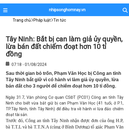
nhipsonghomnay.vn
Trang chủ
Pháp luật
Tin tức
Tây Ninh: Bắt bị can làm giả ủy quyền,
lừa bán đất chiếm đoạt hơn 10 tỉ
đồng
07:18 - 01/08/2024
Sau thời gian bỏ trốn, Phạm Văn Học bị Công an tỉnh
Tây Ninh bắt giữ vì có hành vi làm giả ủy quyền, lừa
bán đất cho 3 người để chiếm đoạt hơn 10 tỉ đồng.
Ngày 31.7, Văn phòng Cơ quan CSĐT (PC01) Công an tỉnh Tây
Ninh cho biết vừa bắt giữ bị can Phạm Văn Học (41 tuổi, ở P.1,
TP.Tây Ninh, tỉnh Tây Ninh) để điều tra về hành vi lừa đảo chiếm
đoạt tài sản.
Trước đó, Công an tỉnh Tây Ninh nhận được đơn của ông H.P,
bà T.T.L và bà T.T.N.A (cùng ở Bình Dương) tố giác Phạm Văn