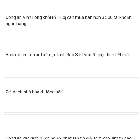
Công an Vĩnh Long khởi tố 12 bị can mua bán hơn 3.500 tài khoản
ngân hàng
Hoãn phiên tòa xét xử cựu lãnh đạo SJC vì xuất hiện tình tiết mới
Giả danh nhà báo đi 'tống tiền'
Công an xác định được người phát tán tin giả 'tôm khô làm từ cao