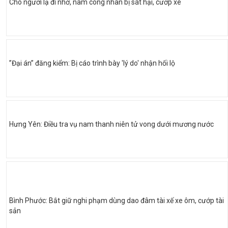
Cho người lạ đi nhờ, nam công nhân bị sát hại, cướp xe
”Đại án” đăng kiểm: Bị cáo trình bày 'lý do' nhận hối lộ
Hưng Yên: Điều tra vụ nam thanh niên tử vong dưới mương nước
Bình Phước: Bắt giữ nghi phạm dùng dao đâm tài xế xe ôm, cướp tài
sản