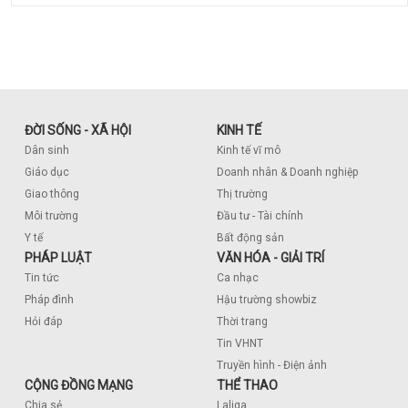
ĐỜI SỐNG - XÃ HỘI
KINH TẾ
Dân sinh
Kinh tế vĩ mô
Giáo dục
Doanh nhân & Doanh nghiệp
Giao thông
Thị trường
Môi trường
Đầu tư - Tài chính
Y tế
Bất động sản
PHÁP LUẬT
VĂN HÓA - GIẢI TRÍ
Tin tức
Ca nhạc
Pháp đình
Hậu trường showbiz
Hỏi đáp
Thời trang
Tin VHNT
Truyền hình - Điện ảnh
CỘNG ĐỒNG MẠNG
THỂ THAO
Chia sẻ
Laliga