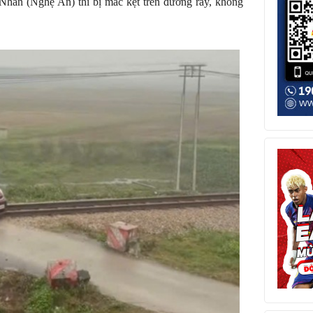
Nhẫn (Nghệ An) thì bị mắc kẹt trên đường ray, không