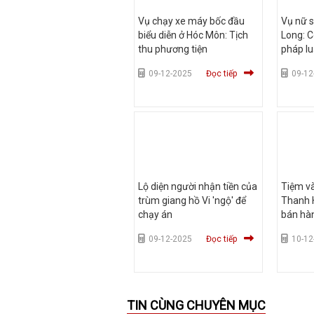
Vụ chạy xe máy bốc đầu
Vụ nữ s
biểu diễn ở Hóc Môn: Tịch
Long: C
thu phương tiện
pháp lu
09-12-2025
Đọc tiếp
09-12
Lộ diện người nhận tiền của
Tiệm v
trùm giang hồ Vi 'ngộ' để
Thanh 
chạy án
bán hà
09-12-2025
Đọc tiếp
10-12
TIN CÙNG CHUYÊN MỤC