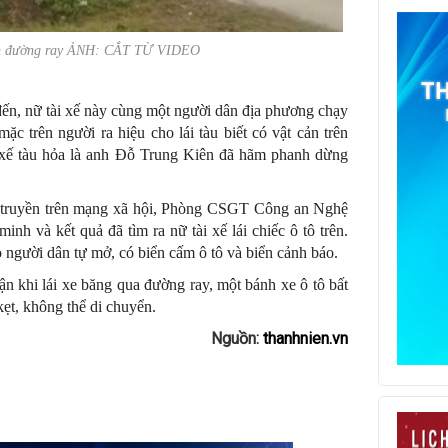
trên đường ray ẢNH: CẮT TỪ VIDEO
đến, nữ tài xế này cùng một người dân địa phương chạy
 trên người ra hiệu cho lái tàu biết có vật cản trên
i xế tàu hỏa là anh Đỗ Trung Kiên đã hãm phanh dừng
lan truyền trên mạng xã hội, Phòng CSGT Công an Nghệ
 và kết quả đã tìm ra nữ tài xế lái chiếc ô tô trên.
 người dân tự mở, có biển cấm ô tô và biển cảnh báo.
ận khi lái xe băng qua đường ray, một bánh xe ô tô bất
kẹt, không thể di chuyển.
Nguồn:
thanhnien.vn