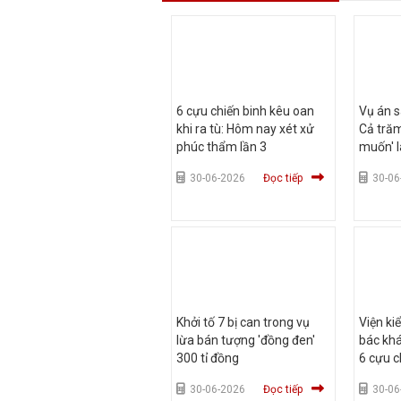
6 cựu chiến binh kêu oan
Vụ án s
khi ra tù: Hôm nay xét xử
Cả trăm
phúc thẩm lần 3
muốn' l
30-06-2026
Đọc tiếp
30-06
Khởi tố 7 bị can trong vụ
Viện ki
lừa bán tượng 'đồng đen'
bác kh
300 tỉ đồng
6 cựu c
30-06-2026
Đọc tiếp
30-06