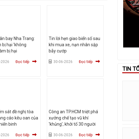
ân bay Nha Trang:
Tin lời hẹn giao biển số sau
 bị hại 'không
khi mua xe, nạn nhân sập
àm bị hại
bẫy cướp
-2026
Đọc tiếp
30-06-2026
Đọc tiếp
TIN T
ểm sát đề nghị tòa
Công an TP.HCM triệt phá
áng cáo kêu oan của
xưởng chế tạo vũ khí
hiến binh
'khủng', khởi tố 30 người
-2026
Đọc tiếp
30-06-2026
Đọc tiếp