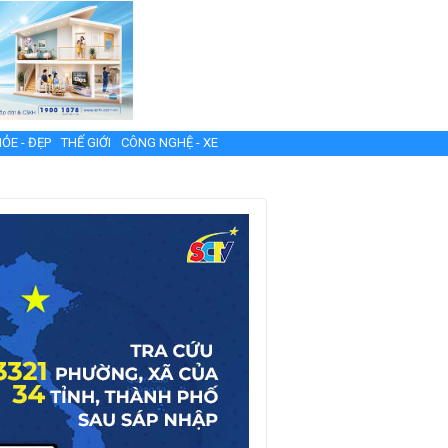
ỎE - ĐẸP
THẾ GIỚI
CÔNG NGHỆ - XE