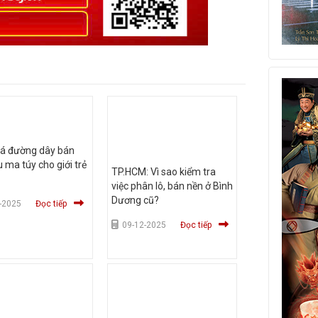
há đường dây bán
u ma túy cho giới trẻ
TP.HCM: Vì sao kiểm tra
việc phân lô, bán nền ở Bình
Dương cũ?
-2025
Đọc tiếp
09-12-2025
Đọc tiếp