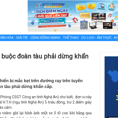
VĂN HÓA - GIẢI TRÍ
CỘNG ĐỒNG MẠNG
THỂ THAO
DU LỊCH - ẨM THỰC
KH
ay buộc đoàn tàu phải dừng khẩn
khiển bị mắc kẹt trên đường ray trên tuyến
n tàu phải dừng khẩn cấp.
 (Phòng CSGT Công an tỉnh Nghệ An) cho biết, đơn vị này
ế H.T.H (ngụ tỉnh Nghệ An) 5 triệu đồng, trừ 2 điểm giấy
báo cấm.
 video ghi lại hình ảnh một xe ô tô con khi băng qua