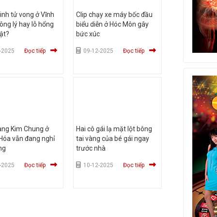
inh tử vong ở Vĩnh
Clip chạy xe máy bốc đầu
ông lý hay lỗ hổng
biểu diễn ở Hóc Môn gây
ật?
bức xúc
-2025
Đọc tiếp
09-12-2025
Đọc tiếp
àng Kim Chung ở
Hai cô gái lạ mặt lột bông
Hóa vẫn đang nghỉ
tai vàng của bé gái ngay
ng
trước nhà
-2025
Đọc tiếp
10-12-2025
Đọc tiếp