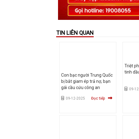
TIN LIÊN QUAN
Triệt p
tinh dầ
Con bạc người Trung Quốc
bị bắt giam ép trả nợ, bạn
gái cầu cứu công an
09-12
09-12-2025
Đọc tiếp