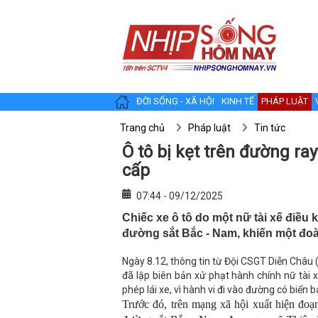
ĐỜI SỐNG - XÃ HỘI
KINH TẾ
PHÁP LUẬT
Trang chủ
Pháp luật
Tin tức
Ô tô bị kẹt trên đường r
cấp
07:44 - 09/12/2025
Chiếc xe ô tô do một nữ tài xế điều 
đường sắt Bắc - Nam, khiến một đoà
Ngày 8.12, thông tin từ Đội CSGT Diễn Châu
đã lập biên bản xử phạt hành chính nữ tài x
phép lái xe, vì hành vi đi vào đường có biển 
Trước đó, trên mạng xã hội xuất hiện đoạn