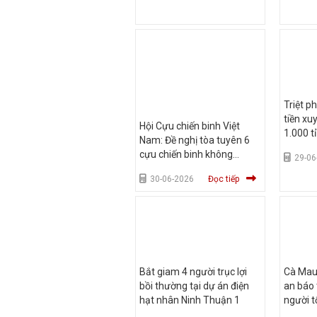
Triệt p
tiền xu
Hội Cựu chiến binh Việt
1.000 t
Nam: Đề nghị tòa tuyên 6
cựu chiến binh không
29-06
phạm tội
30-06-2026
Đọc tiếp
Bắt giam 4 người trục lợi
Cà Mau
bồi thường tại dự án điện
an báo 
hạt nhân Ninh Thuận 1
người t