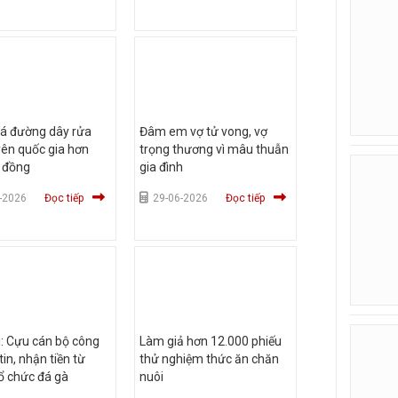
há đường dây rửa
Đâm em vợ tử vong, vợ
yên quốc gia hơn
trọng thương vì mâu thuẫn
ỉ đồng
gia đình
-2026
Đọc tiếp
29-06-2026
Đọc tiếp
: Cựu cán bộ công
Làm giả hơn 12.000 phiếu
tin, nhận tiền từ
thử nghiệm thức ăn chăn
ổ chức đá gà
nuôi