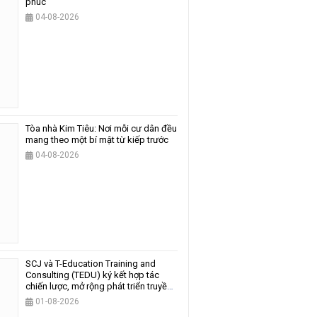
phúc
04-08-2026
Tòa nhà Kim Tiêu: Nơi mỗi cư dân đều
mang theo một bí mật từ kiếp trước
04-08-2026
SCJ và T-Education Training and
Consulting (TEDU) ký kết hợp tác
chiến lược, mở rộng phát triển truyền
thông và giáo dục
01-08-2026