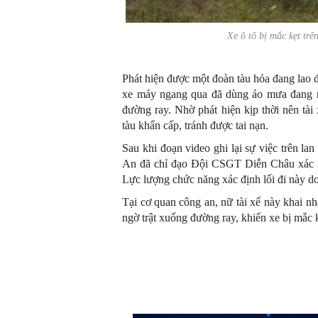
Xe ô tô bị mắc kẹt 
Phát hiện được một đoàn tàu hỏa đang lao 
xe máy ngang qua đã dùng áo mưa đang mặc
đường ray. Nhờ phát hiện kịp thời nên tà
tàu khẩn cấp, tránh được tai nạn.
Sau khi đoạn video ghi lại sự việc trên 
An đã chỉ đạo Đội CSGT Diễn Châu xác minh
Lực lượng chức năng xác định lối đi này do
Tại cơ quan công an, nữ tài xế này khai nh
ngờ trật xuống đường ray, khiến xe bị mắc 