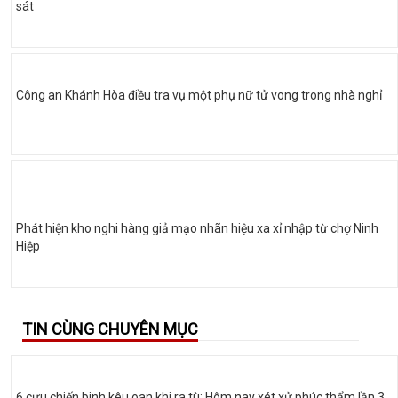
sát
Công an Khánh Hòa điều tra vụ một phụ nữ tử vong trong nhà nghỉ
Phát hiện kho nghi hàng giả mạo nhãn hiệu xa xỉ nhập từ chợ Ninh
Hiệp
TIN CÙNG CHUYÊN MỤC
6 cựu chiến binh kêu oan khi ra tù: Hôm nay xét xử phúc thẩm lần 3