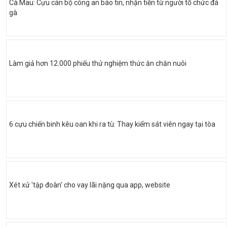
Cà Mau: Cựu cán bộ công an báo tin, nhận tiền từ người tổ chức đá
gà
Làm giả hơn 12.000 phiếu thử nghiệm thức ăn chăn nuôi
6 cựu chiến binh kêu oan khi ra tù: Thay kiểm sát viên ngay tại tòa
Xét xử 'tập đoàn' cho vay lãi nặng qua app, website