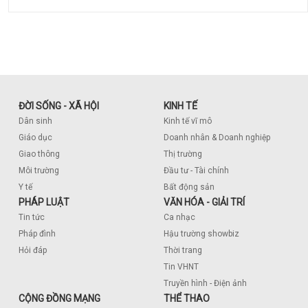
ĐỜI SỐNG - XÃ HỘI
KINH TẾ
Dân sinh
Kinh tế vĩ mô
Giáo dục
Doanh nhân & Doanh nghiệp
Giao thông
Thị trường
Môi trường
Đầu tư - Tài chính
Y tế
Bất động sản
PHÁP LUẬT
VĂN HÓA - GIẢI TRÍ
Tin tức
Ca nhạc
Pháp đình
Hậu trường showbiz
Hỏi đáp
Thời trang
Tin VHNT
Truyền hình - Điện ảnh
CỘNG ĐỒNG MẠNG
THỂ THAO