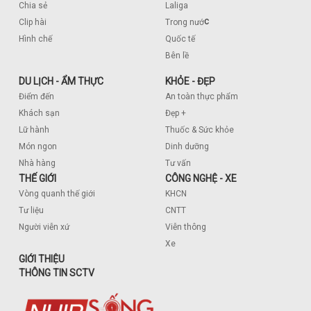
Chia sẻ
Laliga
c
Clip hài
Trong nướ
Hình chế
Quốc tế
Bên lề
DU LỊCH - ẨM THỰC
KHỎE - ĐẸP
Điểm đến
An toàn thực phẩm
Khách sạn
Đẹp +
Lữ hành
Thuốc & Sức khỏe
Món ngon
Dinh dưỡng
Nhà hàng
Tư vấn
THẾ GIỚI
CÔNG NGHỆ - XE
Vòng quanh thế giới
KHCN
Tư liệu
CNTT
Người viễn xứ
Viễn thông
Xe
GIỚI THIỆU
THÔNG TIN SCTV