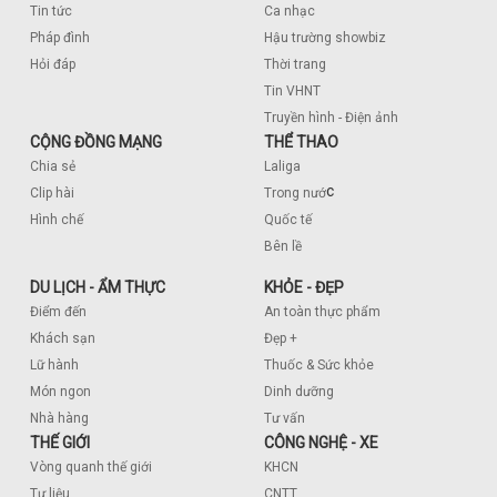
Tin tức
Ca nhạc
Pháp đình
Hậu trường showbiz
Hỏi đáp
Thời trang
Tin VHNT
Truyền hình - Điện ảnh
CỘNG ĐỒNG MẠNG
THỂ THAO
Chia sẻ
Laliga
c
Clip hài
Trong nướ
Hình chế
Quốc tế
Bên lề
DU LỊCH - ẨM THỰC
KHỎE - ĐẸP
Điểm đến
An toàn thực phẩm
Khách sạn
Đẹp +
Lữ hành
Thuốc & Sức khỏe
Món ngon
Dinh dưỡng
Nhà hàng
Tư vấn
THẾ GIỚI
CÔNG NGHỆ - XE
Vòng quanh thế giới
KHCN
Tư liệu
CNTT