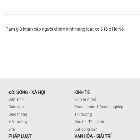
Tạm giữ khẩn cấp người chém kính hàng loạt xe ô tô ở Hà Nội
ĐỜI SỐNG - XÃ HỘI
KINH TẾ
Dân sinh
Kinh tế vĩ mô
Giáo dục
Doanh nhân & Doanh nghiệp
Giao thông
Thị trường
Môi trường
Đầu tư - Tài chính
Y tế
Bất động sản
PHÁP LUẬT
VĂN HÓA - GIẢI TRÍ