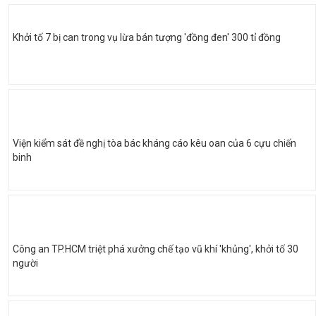
Khởi tố 7 bị can trong vụ lừa bán tượng 'đồng đen' 300 tỉ đồng
Viện kiểm sát đề nghị tòa bác kháng cáo kêu oan của 6 cựu chiến
binh
Công an TP.HCM triệt phá xưởng chế tạo vũ khí 'khủng', khởi tố 30
người