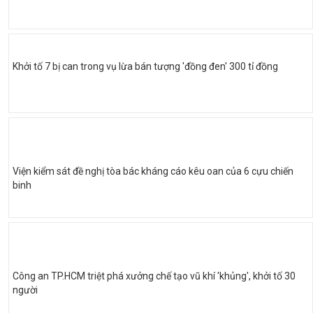
Khởi tố 7 bị can trong vụ lừa bán tượng 'đồng đen' 300 tỉ đồng
Viện kiểm sát đề nghị tòa bác kháng cáo kêu oan của 6 cựu chiến
binh
Công an TP.HCM triệt phá xưởng chế tạo vũ khí 'khủng', khởi tố 30
người