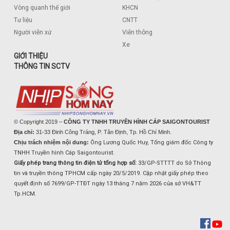
Vòng quanh thế giới
KHCN
Tư liệu
CNTT
Người viễn xứ
Viễn thông
Xe
GIỚI THIỆU
THÔNG TIN SCTV
© Copyright 2019 –
CÔNG TY TNHH TRUYỀN HÌNH CÁP SAIGONTOURIST
Địa chỉ:
31-33 Đinh Công Tráng, P. Tân Định, Tp. Hồ Chí Minh.
Chịu trách nhiệm nội dung:
Ông Lương Quốc Huy, Tổng giám đốc Công ty
TNHH Truyền hình Cáp Saigontourist.
Giấy phép trang thông tin điện tử tổng hợp số:
33/GP-STTTT do Sở Thông
tin và truyền thông TPHCM cấp ngày 20/5/2019. Cập nhật giấy phép theo
quyết định số 7699/GP-TTĐT ngày 13 tháng 7 năm 2026 của sở VH&TT
Tp.HCM.