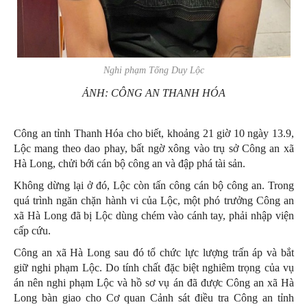
Nghi phạm Tống Duy Lộc
ẢNH: CÔNG AN THANH HÓA
Công an tỉnh Thanh Hóa cho biết, khoảng 21 giờ 10 ngày 13.9,
Lộc mang theo dao phay, bất ngờ xông vào trụ sở Công an xã
Hà Long, chửi bới cán bộ công an và đập phá tài sản.
Không dừng lại ở đó, Lộc còn tấn công cán bộ công an. Trong
quá trình ngăn chặn hành vi của Lộc, một phó trưởng Công an
xã Hà Long đã bị Lộc dùng chém vào cánh tay, phải nhập viện
cấp cứu.
Công an xã Hà Long sau đó tổ chức lực lượng trấn áp và bắt
giữ nghi phạm Lộc. Do tính chất đặc biệt nghiêm trọng của vụ
án nên nghi phạm Lộc và hồ sơ vụ án đã được Công an xã Hà
Long bàn giao cho Cơ quan Cảnh sát điều tra Công an tỉnh