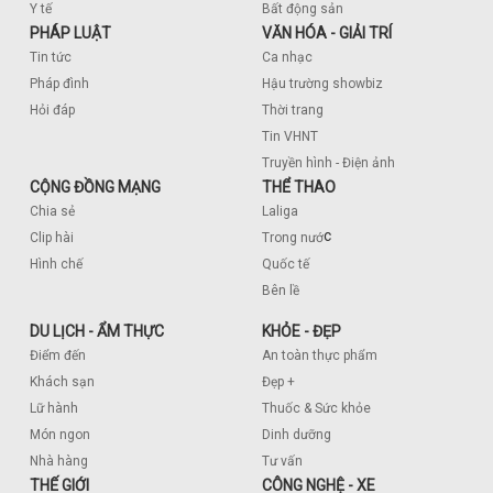
Y tế
Bất động sản
PHÁP LUẬT
VĂN HÓA - GIẢI TRÍ
Tin tức
Ca nhạc
Pháp đình
Hậu trường showbiz
Hỏi đáp
Thời trang
Tin VHNT
Truyền hình - Điện ảnh
CỘNG ĐỒNG MẠNG
THỂ THAO
Chia sẻ
Laliga
c
Clip hài
Trong nướ
Hình chế
Quốc tế
Bên lề
DU LỊCH - ẨM THỰC
KHỎE - ĐẸP
Điểm đến
An toàn thực phẩm
Khách sạn
Đẹp +
Lữ hành
Thuốc & Sức khỏe
Món ngon
Dinh dưỡng
Nhà hàng
Tư vấn
THẾ GIỚI
CÔNG NGHỆ - XE