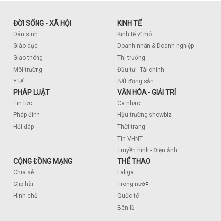
ĐỜI SỐNG - XÃ HỘI
KINH TẾ
Dân sinh
Kinh tế vĩ mô
Giáo dục
Doanh nhân & Doanh nghiệp
Giao thông
Thị trường
Môi trường
Đầu tư - Tài chính
Y tế
Bất động sản
PHÁP LUẬT
VĂN HÓA - GIẢI TRÍ
Tin tức
Ca nhạc
Pháp đình
Hậu trường showbiz
Hỏi đáp
Thời trang
Tin VHNT
Truyền hình - Điện ảnh
CỘNG ĐỒNG MẠNG
THỂ THAO
Chia sẻ
Laliga
c
Clip hài
Trong nướ
Hình chế
Quốc tế
Bên lề