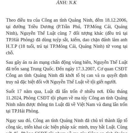
ẢNH: N.K
Theo điều tra của Công an tỉnh Quảng Ninh, đêm 18.12.2006,
tại đường Triều Dương (P.Trần Phú, TP.Móng Cái, Quảng
Ninh), Nguyễn Thế Luật cùng 7 đối tượng khác (đều trú tại
TP.Hải Phòng) đã dùng tuýp sắt, kiếm, dao chặn đánh làm anh
H.T.P (18 tuổi, trú tại TP.Móng Cái, Quảng Ninh) tử vong tại
chỗ.
Sau gây án ra án mạng chấn động vùng biên, Nguyễn Thế Luật
đã trốn sang Trung Quốc. Đến ngày 17.3.2007, Cơ quan CSĐT
Công an tỉnh Quảng Ninh đã khởi tố bị can và ra quyết định
truy nã đặc biệt đối với Nguyễn Thế Luật về tội giết người.
Suốt 17 năm qua, Luật đã lẩn trốn ở nhiều nơi. Đầu tháng
11.2024, Phòng CSĐT tội phạm về ma túy Công an tỉnh Quảng
Ninh nắm được thông tin Luật đã về Việt Nam và đang lẩn trốn
tại TP.Hải Phòng.
Ngay sau đó, Công an tỉnh Quảng Ninh đã chủ trì thành lập tổ
công tác, triển khai các biện pháp xác minh, truy bắt Luật. Cùng