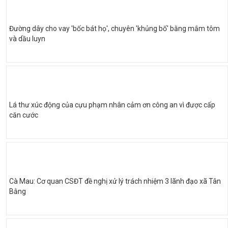
Đường dây cho vay 'bốc bát họ', chuyên 'khủng bố' bằng mắm tôm
và dầu luyn
Lá thư xúc động của cựu phạm nhân cảm ơn công an vì được cấp
căn cước
Cà Mau: Cơ quan CSĐT đề nghị xử lý trách nhiệm 3 lãnh đạo xã Tân
Bằng