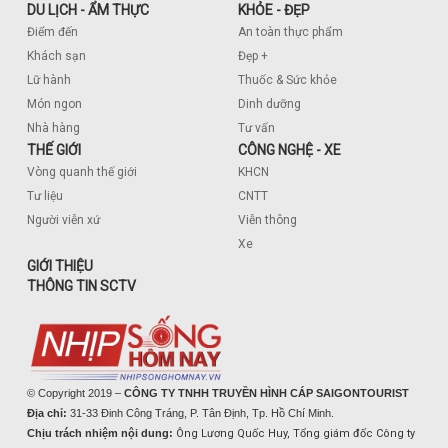
DU LỊCH - ẨM THỰC
KHỎE - ĐẸP
Điểm đến
An toàn thực phẩm
Khách sạn
Đẹp +
Lữ hành
Thuốc & Sức khỏe
Món ngon
Dinh dưỡng
Nhà hàng
Tư vấn
THẾ GIỚI
CÔNG NGHỆ - XE
Vòng quanh thế giới
KHCN
Tư liệu
CNTT
Người viễn xứ
Viễn thông
Xe
GIỚI THIỆU
THÔNG TIN SCTV
© Copyright 2019 –
CÔNG TY TNHH TRUYỀN HÌNH CÁP SAIGONTOURIST
Địa chỉ:
31-33 Đinh Công Tráng, P. Tân Định, Tp. Hồ Chí Minh.
Chịu trách nhiệm nội dung:
Ông Lương Quốc Huy, Tổng giám đốc Công ty