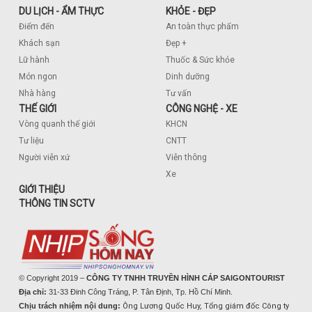
DU LỊCH - ẨM THỰC
KHỎE - ĐẸP
Điểm đến
An toàn thực phẩm
Khách sạn
Đẹp +
Lữ hành
Thuốc & Sức khỏe
Món ngon
Dinh dưỡng
Nhà hàng
Tư vấn
THẾ GIỚI
CÔNG NGHỆ - XE
Vòng quanh thế giới
KHCN
Tư liệu
CNTT
Người viễn xứ
Viễn thông
Xe
GIỚI THIỆU
THÔNG TIN SCTV
© Copyright 2019 –
CÔNG TY TNHH TRUYỀN HÌNH CÁP SAIGONTOURIST
Địa chỉ:
31-33 Đinh Công Tráng, P. Tân Định, Tp. Hồ Chí Minh.
Chịu trách nhiệm nội dung:
Ông Lương Quốc Huy, Tổng giám đốc Công ty