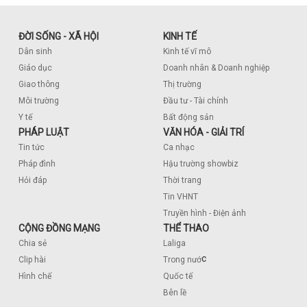
ĐỜI SỐNG - XÃ HỘI
KINH TẾ
Dân sinh
Kinh tế vĩ mô
Giáo dục
Doanh nhân & Doanh nghiệp
Giao thông
Thị trường
Môi trường
Đầu tư - Tài chính
Y tế
Bất động sản
PHÁP LUẬT
VĂN HÓA - GIẢI TRÍ
Tin tức
Ca nhạc
Pháp đình
Hậu trường showbiz
Hỏi đáp
Thời trang
Tin VHNT
Truyền hình - Điện ảnh
CỘNG ĐỒNG MẠNG
THỂ THAO
Chia sẻ
Laliga
c
Clip hài
Trong nướ
Hình chế
Quốc tế
Bên lề