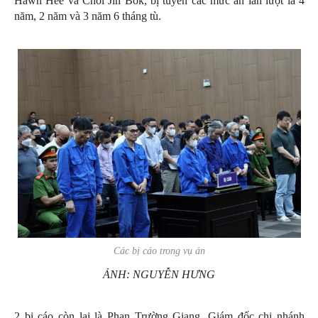
Hawn Hee và Choi Jin Bok, bị tuyên các mức án lần lượt là 4
năm, 2 năm và 3 năm 6 tháng tù.
Các bị cáo trong vụ án
ẢNH: NGUYỄN HƯNG
2 bị cáo còn lại là Phan Trường Giang, Giám đốc chi nhánh