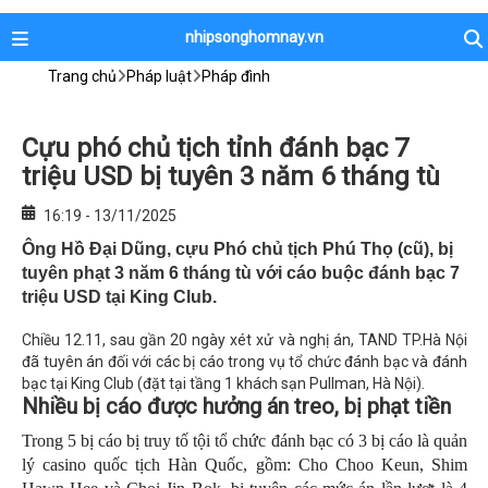
nhipsonghomnay.vn
Trang chủ
Pháp luật
Pháp đình
Cựu phó chủ tịch tỉnh đánh bạc 7
triệu USD bị tuyên 3 năm 6 tháng tù
16:19 - 13/11/2025
Ông Hồ Đại Dũng, cựu Phó chủ tịch Phú Thọ (cũ), bị
tuyên phạt 3 năm 6 tháng tù với cáo buộc đánh bạc 7
triệu USD tại King Club.
Chiều 12.11, sau gần 20 ngày xét xử và nghị án, TAND TP.Hà Nội
đã tuyên án đối với các bị cáo trong vụ tổ chức đánh bạc và đánh
bạc tại King Club (đặt tại tầng 1 khách sạn Pullman, Hà Nội).
Nhiều bị cáo được hưởng án treo, bị phạt tiền
Trong 5 bị cáo bị truy tố tội tổ chức đánh bạc có 3 bị cáo là quản
lý casino quốc tịch Hàn Quốc, gồm: Cho Choo Keun, Shim