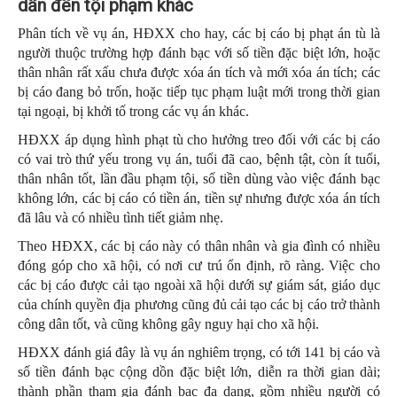
dẫn đến tội phạm khác
Phân tích về vụ án, HĐXX cho hay, các bị cáo bị phạt án tù là
người thuộc trường hợp đánh bạc với số tiền đặc biệt lớn, hoặc
thân nhân rất xấu chưa được xóa án tích và mới xóa án tích; các
bị cáo đang bỏ trốn, hoặc tiếp tục phạm luật mới trong thời gian
tại ngoại, bị khởi tố trong các vụ án khác.
HĐXX áp dụng hình phạt tù cho hưởng treo đối với các bị cáo
có vai trò thứ yếu trong vụ án, tuổi đã cao, bệnh tật, còn ít tuổi,
thân nhân tốt, lần đầu phạm tội, số tiền dùng vào việc đánh bạc
không lớn, các bị cáo có tiền án, tiền sự nhưng được xóa án tích
đã lâu và có nhiều tình tiết giảm nhẹ.
Theo HĐXX, các bị cáo này có thân nhân và gia đình có nhiều
đóng góp cho xã hội, có nơi cư trú ổn định, rõ ràng. Việc cho
các bị cáo được cải tạo ngoài xã hội dưới sự giám sát, giáo dục
của chính quyền địa phương cũng đủ cải tạo các bị cáo trở thành
công dân tốt, và cũng không gây nguy hại cho xã hội.
HĐXX đánh giá đây là vụ án nghiêm trọng, có tới 141 bị cáo và
số tiền đánh bạc cộng dồn đặc biệt lớn, diễn ra thời gian dài;
thành phần tham gia đánh bạc đa dạng, gồm nhiều người có