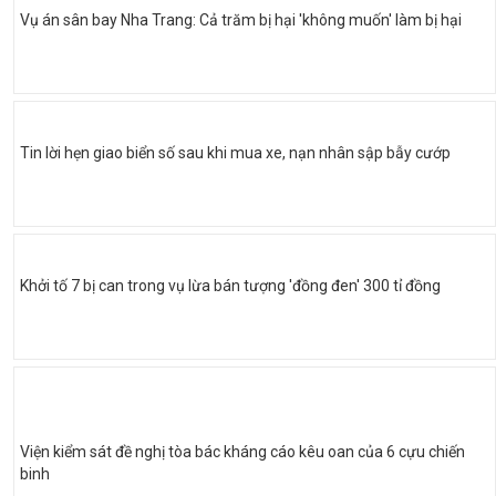
Vụ án sân bay Nha Trang: Cả trăm bị hại 'không muốn' làm bị hại
Tin lời hẹn giao biển số sau khi mua xe, nạn nhân sập bẫy cướp
Khởi tố 7 bị can trong vụ lừa bán tượng 'đồng đen' 300 tỉ đồng
Viện kiểm sát đề nghị tòa bác kháng cáo kêu oan của 6 cựu chiến
binh