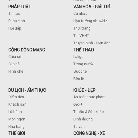
Y tế
Bất động sản
PHÁP LUẬT
VĂN HÓA - GIẢI TRÍ
Tin tức
Ca nhạc
Pháp đình
Hậu trường showbiz
Hỏi đáp
Thời trang
Tin VHNT
Truyền hình - Điện ảnh
CỘNG ĐỒNG MẠNG
THỂ THAO
Chia sẻ
Laliga
c
Clip hài
Trong nướ
Hình chế
Quốc tế
Bên lề
DU LỊCH - ẨM THỰC
KHỎE - ĐẸP
Điểm đến
An toàn thực phẩm
Khách sạn
Đẹp +
Lữ hành
Thuốc & Sức khỏe
Món ngon
Dinh dưỡng
Nhà hàng
Tư vấn
THẾ GIỚI
CÔNG NGHỆ - XE