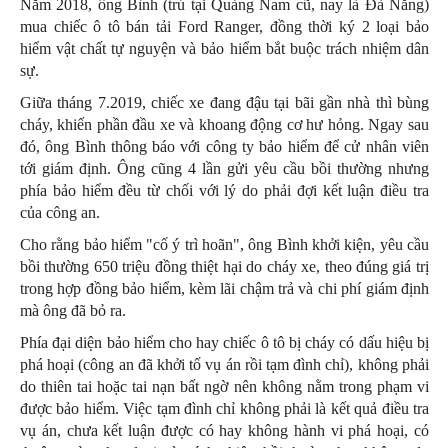
Năm 2018, ông Bình (trú tại Quảng Nam cũ, nay là Đà Nẵng)
mua chiếc ô tô bán tải Ford Ranger, đồng thời ký 2 loại bảo
hiểm vật chất tự nguyện và bảo hiểm bắt buộc trách nhiệm dân
sự.
Giữa tháng 7.2019, chiếc xe đang đậu tại bãi gần nhà thì bùng
cháy, khiến phần đầu xe và khoang động cơ hư hỏng. Ngay sau
đó, ông Bình thông báo với công ty bảo hiểm để cử nhân viên
tới giám định. Ông cũng 4 lần gửi yêu cầu bồi thường nhưng
phía bảo hiểm đều từ chối với lý do phải đợi kết luận điều tra
của công an.
Cho rằng bảo hiểm "cố ý trì hoãn", ông Bình khởi kiện, yêu cầu
bồi thường 650 triệu đồng thiệt hại do cháy xe, theo đúng giá trị
trong hợp đồng bảo hiểm, kèm lãi chậm trả và chi phí giám định
mà ông đã bỏ ra.
Phía đại diện bảo hiểm cho hay chiếc ô tô bị cháy có dấu hiệu bị
phá hoại (công an đã khởi tố vụ án rồi tạm đình chỉ), không phải
do thiên tai hoặc tai nạn bất ngờ nên không nằm trong phạm vi
được bảo hiểm. Việc tạm đình chỉ không phải là kết quả điều tra
vụ án, chưa kết luận được có hay không hành vi phá hoại, có