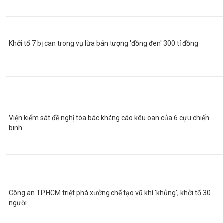
Khởi tố 7 bị can trong vụ lừa bán tượng 'đồng đen' 300 tỉ đồng
Viện kiểm sát đề nghị tòa bác kháng cáo kêu oan của 6 cựu chiến
binh
Công an TP.HCM triệt phá xưởng chế tạo vũ khí 'khủng', khởi tố 30
người