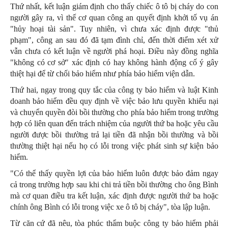
Thứ nhất, kết luận giám định cho thấy chiếc ô tô bị cháy do con
người gây ra, vì thế cơ quan công an quyết định khởi tố vụ án
"hủy hoại tài sản". Tuy nhiên, vì chưa xác định được "thủ
phạm", công an sau đó đã tạm đình chỉ, đến thời điểm xét xử
vẫn chưa có kết luận về người phá hoại. Điều này đồng nghĩa
"không có cơ sở" xác định có hay không hành động cố ý gây
thiệt hại để từ chối bảo hiểm như phía bảo hiểm viện dẫn.
Thứ hai, ngay trong quy tắc của công ty bảo hiểm và luật Kinh
doanh bảo hiểm đều quy định về việc bảo lưu quyền khiếu nại
và chuyển quyền đòi bồi thường cho phía bảo hiểm trong trường
hợp có liên quan đến trách nhiệm của người thứ ba hoặc yêu cầu
người được bồi thường trả lại tiền đã nhận bồi thường và bồi
thường thiệt hại nếu họ có lỗi trong việc phát sinh sự kiện bảo
hiểm.
"Có thể thấy quyền lợi của bảo hiểm luôn được bảo đảm ngay
cả trong trường hợp sau khi chi trả tiền bồi thường cho ông Bình
mà cơ quan điều tra kết luận, xác định được người thứ ba hoặc
chính ông Bình có lỗi trong việc xe ô tô bị cháy", tòa lập luận.
Từ căn cứ đã nêu, tòa phúc thẩm buộc công ty bảo hiểm phải