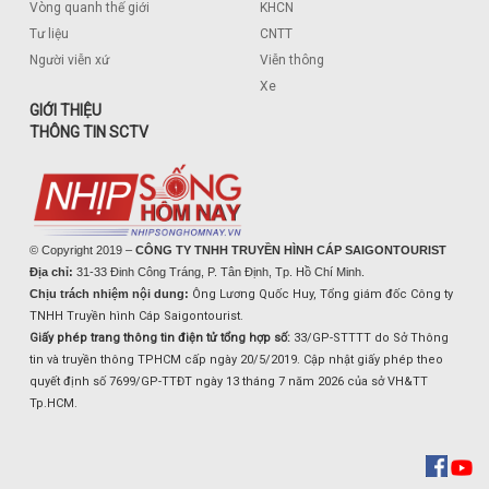
Vòng quanh thế giới
KHCN
Tư liệu
CNTT
Người viễn xứ
Viễn thông
Xe
GIỚI THIỆU
THÔNG TIN SCTV
© Copyright 2019 –
CÔNG TY TNHH TRUYỀN HÌNH CÁP SAIGONTOURIST
Địa chỉ:
31-33 Đinh Công Tráng, P. Tân Định, Tp. Hồ Chí Minh.
Chịu trách nhiệm nội dung:
Ông Lương Quốc Huy, Tổng giám đốc Công ty
TNHH Truyền hình Cáp Saigontourist.
Giấy phép trang thông tin điện tử tổng hợp số:
33/GP-STTTT do Sở Thông
tin và truyền thông TPHCM cấp ngày 20/5/2019. Cập nhật giấy phép theo
quyết định số 7699/GP-TTĐT ngày 13 tháng 7 năm 2026 của sở VH&TT
Tp.HCM.