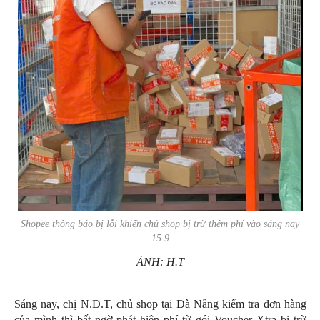
Shopee thông báo bị lỗi khiến chủ shop bị trừ thêm phí vào sáng nay
15.9
ẢNH: H.T
Sáng nay, chị N.Đ.T, chủ shop tại Đà Nẵng kiểm tra đơn hàng
của mình thì bất ngờ phát hiện phí từ gói Voucher Xtra bị trừ