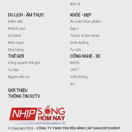
Bên lề
DU LỊCH - ẨM THỰC
KHỎE - ĐẸP
Điểm đến
An toàn thực phẩm
Khách sạn
Đẹp +
Lữ hành
Thuốc & Sức khỏe
Món ngon
Dinh dưỡng
Nhà hàng
Tư vấn
THẾ GIỚI
CÔNG NGHỆ - XE
Vòng quanh thế giới
KHCN
Tư liệu
CNTT
Người viễn xứ
Viễn thông
Xe
GIỚI THIỆU
THÔNG TIN SCTV
© Copyright 2019 –
CÔNG TY TNHH TRUYỀN HÌNH CÁP SAIGONTOURIST