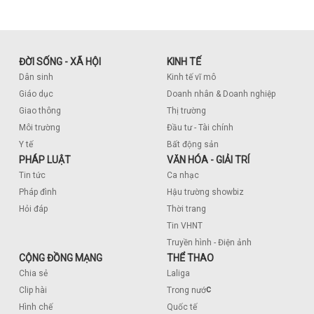
ĐỜI SỐNG - XÃ HỘI
KINH TẾ
Dân sinh
Kinh tế vĩ mô
Giáo dục
Doanh nhân & Doanh nghiệp
Giao thông
Thị trường
Môi trường
Đầu tư - Tài chính
Y tế
Bất động sản
PHÁP LUẬT
VĂN HÓA - GIẢI TRÍ
Tin tức
Ca nhạc
Pháp đình
Hậu trường showbiz
Hỏi đáp
Thời trang
Tin VHNT
Truyền hình - Điện ảnh
CỘNG ĐỒNG MẠNG
THỂ THAO
Chia sẻ
Laliga
c
Clip hài
Trong nướ
Hình chế
Quốc tế