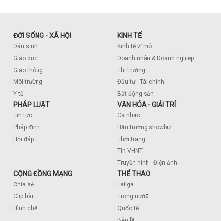
ĐỜI SỐNG - XÃ HỘI
KINH TẾ
Dân sinh
Kinh tế vĩ mô
Giáo dục
Doanh nhân & Doanh nghiệp
Giao thông
Thị trường
Môi trường
Đầu tư - Tài chính
Y tế
Bất động sản
PHÁP LUẬT
VĂN HÓA - GIẢI TRÍ
Tin tức
Ca nhạc
Pháp đình
Hậu trường showbiz
Hỏi đáp
Thời trang
Tin VHNT
Truyền hình - Điện ảnh
CỘNG ĐỒNG MẠNG
THỂ THAO
Chia sẻ
Laliga
c
Clip hài
Trong nướ
Hình chế
Quốc tế
Bên lề