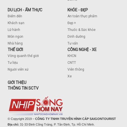
DU LỊCH - ẨM THỰC
KHỎE - ĐẸP
Điểm đến
An toàn thực phẩm
Khách sạn
Đẹp +
Lữ hành
Thuốc & Sức khỏe
Món ngon
Dinh dưỡng
Nhà hàng
Tư vấn
THẾ GIỚI
CÔNG NGHỆ - XE
Vòng quanh thế giới
KHCN
Tư liệu
CNTT
Người viễn xứ
Viễn thông
Xe
GIỚI THIỆU
THÔNG TIN SCTV
© Copyright 2019 –
CÔNG TY TNHH TRUYỀN HÌNH CÁP SAIGONTOURIST
Địa chỉ:
31-33 Đinh Công Tráng, P. Tân Định, Tp. Hồ Chí Minh.