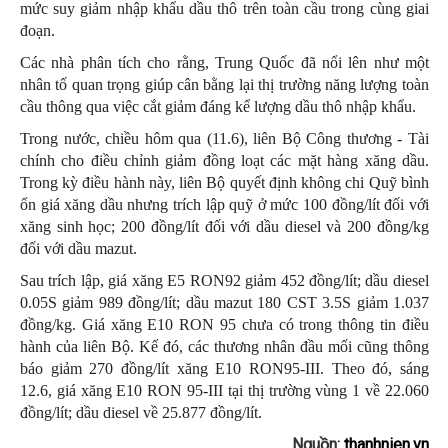
mức suy giảm nhập khẩu dầu thô trên toàn cầu trong cùng giai
đoạn.
Các nhà phân tích cho rằng, Trung Quốc đã nổi lên như một
nhân tố quan trọng giúp cân bằng lại thị trường năng lượng toàn
cầu thông qua việc cắt giảm đáng kể lượng dầu thô nhập khẩu.
Trong nước, chiều hôm qua (11.6), liên Bộ Công thương - Tài
chính cho điều chỉnh giảm đồng loạt các mặt hàng xăng dầu.
Trong kỳ điều hành này, liên Bộ quyết định không chi Quỹ bình
ổn giá xăng dầu nhưng trích lập quỹ ở mức 100 đồng/lít đối với
xăng sinh học; 200 đồng/lít đối với dầu diesel và 200 đồng/kg
đối với dầu mazut.
Sau trích lập, giá xăng E5 RON92 giảm 452 đồng/lít; dầu diesel
0.05S giảm 989 đồng/lít; dầu mazut 180 CST 3.5S giảm 1.037
đồng/kg. Giá xăng E10 RON 95 chưa có trong thông tin điều
hành của liên Bộ. Kế đó, các thương nhân đầu mối cũng thông
báo giảm 270 đồng/lít xăng E10 RON95-III. Theo đó, sáng
12.6, giá xăng E10 RON 95-III tại thị trường vùng 1 về 22.060
đồng/lít; dầu diesel về 25.877 đồng/lít.
Nguồn:
thanhnien.vn