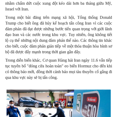
nhằm chấm dứt cuộc xung đột kéo dài hơn ba tháng giữa Mỹ,
Israel với Iran.
Trong một bài đăng trên mạng xã hội, Tổng thống Donald
Trump cho biết ông đã hủy kế hoạch tấn công Iran vì các cuộc
đàm phán đã đạt được những bước tiến quan trọng với giới lãnh
đạo Iran và các nước trong khu vực. Tuy nhiên, ông không tiết
lộ cụ thể những nội dung đàm phán thế nào. Các thông tin khác
cho biết, cuộc đàm phán gián tiếp về một thỏa thuận hòa bình sơ
bộ đã được đẩy mạnh trong thời gian gần đây.
Trong diễn biến khác, Cơ quan Hàng hải Iran ngày 11.6 vẫn tiếp
tục tuyên bố "đóng cửa hoàn toàn" eo biển Hormuz cho đến khi
có thông báo mới, đồng thời cảnh báo mọi tàu thuyền cố gắng đi
qua khu vực này sẽ bị tấn công.