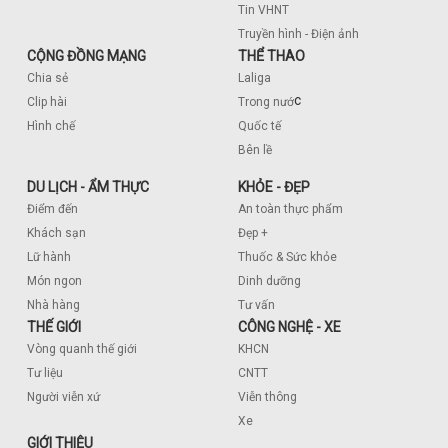
Tin VHNT
Truyền hình - Điện ảnh
CỘNG ĐỒNG MẠNG
THỂ THAO
Chia sẻ
Laliga
c
Clip hài
Trong nướ
Hình chế
Quốc tế
Bên lề
DU LỊCH - ẨM THỰC
KHỎE - ĐẸP
Điểm đến
An toàn thực phẩm
Khách sạn
Đẹp +
Lữ hành
Thuốc & Sức khỏe
Món ngon
Dinh dưỡng
Nhà hàng
Tư vấn
THẾ GIỚI
CÔNG NGHỆ - XE
Vòng quanh thế giới
KHCN
Tư liệu
CNTT
Người viễn xứ
Viễn thông
Xe
GIỚI THIỆU