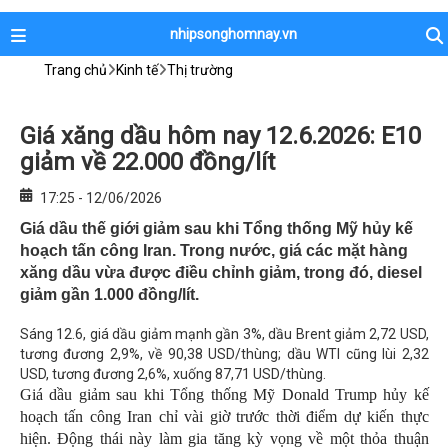
nhipsonghomnay.vn
Trang chủ
Kinh tế
Thị trường
Giá xăng dầu hôm nay 12.6.2026: E10
giảm về 22.000 đồng/lít
17:25 - 12/06/2026
Giá dầu thế giới giảm sau khi Tổng thống Mỹ hủy kế
hoạch tấn công Iran. Trong nước, giá các mặt hàng
xăng dầu vừa được điều chỉnh giảm, trong đó, diesel
giảm gần 1.000 đồng/lít.
Sáng 12.6, giá dầu giảm mạnh gần 3%, dầu Brent giảm 2,72 USD,
tương đương 2,9%, về 90,38 USD/thùng; dầu WTI cũng lùi 2,32
USD, tương đương 2,6%, xuống 87,71 USD/thùng.
Giá dầu giảm sau khi Tổng thống Mỹ Donald Trump hủy kế
hoạch tấn công Iran chỉ vài giờ trước thời điểm dự kiến thực
hiện. Động thái này làm gia tăng kỳ vọng về một thỏa thuận