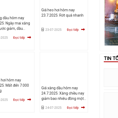
Giá heo hơi hôm nay
23.7.2025: Rớt quá nhanh
ng dầu hôm nay
25: Ngày mai xăng
ước giảm, dầu
23-07-2025
Đọc tiếp
-2025
Đọc tiếp
TIN T
 hơi hôm nay
25: Mất đến 7.000
Giá xăng dầu hôm nay
g
24.7.2025: Xăng chiều nay
giảm bao nhiêu đồng một
-2025
Đọc tiếp
lít?
24-07-2025
Đọc tiếp