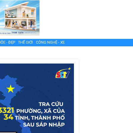
ỎE - ĐẸP
THẾ GIỚI
CÔNG NGHỆ - XE