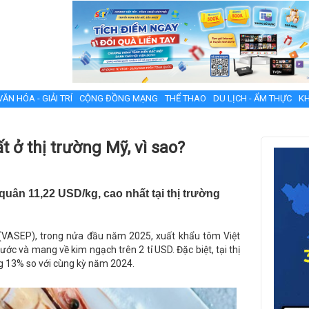
VĂN HÓA - GIẢI TRÍ
CỘNG ĐỒNG MẠNG
THỂ THAO
DU LỊCH - ẨM THỰC
KH
 ở thị trường Mỹ, vì sao?
uân 11,22 USD/kg, cao nhất tại thị trường
 (VASEP), trong nửa đầu năm 2025, xuất khẩu tôm Việt
c và mang về kim ngạch trên 2 tỉ USD. Đặc biệt, tại thị
ăng 13% so với cùng kỳ năm 2024.