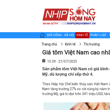
ĐỜI SỐNG - XÃ HỘI
KINH TẾ
PHÁP LUẬT
Trang chủ
Kinh tế
Thị trường
Giá tôm Việt Nam cao nhất
15:39 - 21/07/2025
Sản phẩm tôm Việt Nam có giá bình q
Mỹ, dù lượng chỉ xếp thứ 4.
Theo Hiệp hội Chế biến thủy sản Việt Nam
Nam tăng trưởng 27% so với cùng kỳ năm trướ
trường Mỹ, giá trị đạt trên 341 triệu USD, t