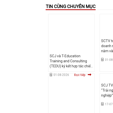
TIN CÙNG CHUYÊN MỤC
SCTV tu
doanh m
năm và
SCJ và T-Education
01-08
Training and Consulting
(TEDU) ký kết hợp tác chiến
lược, mở rộng phát triển
01-08-2026
Đọc tiếp
truyền thông và giáo dục
SCJ T
"Trải n
nghiệp”
Đại họ
17-07
HCM