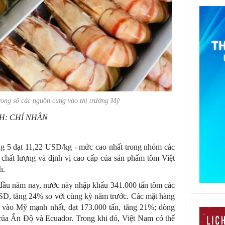
rong số các nguồn cung vào thị trường Mỹ
H: CHÍ NHÂN
ng 5 đạt 11,22 USD/kg - mức cao nhất trong nhóm các
chất lượng và định vị cao cấp của sản phẩm tôm Việt
h.
g đầu năm nay, nước này nhập khẩu 341.000 tấn tôm các
ỉ USD, tăng 24% so với cùng kỳ năm trước. Các mặt hàng
 vào Mỹ mạnh nhất, đạt 173.000 tấn, tăng 21%; dòng
 của Ấn Độ và Ecuador. Trong khi đó, Việt Nam có thế