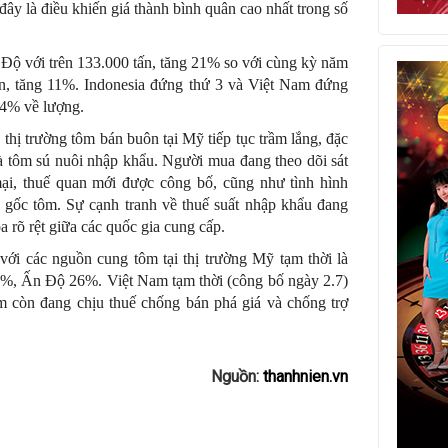
 đây là điều khiến giá thành bình quân cao nhất trong số
ộ với trên 133.000 tấn, tăng 21% so với cùng kỳ năm
ấn, tăng 11%. Indonesia đứng thứ 3 và Việt Nam đứng
g 4% về lượng.
 thị trường tôm bán buôn tại Mỹ tiếp tục trầm lắng, đặc
và tôm sú nuôi nhập khẩu. Người mua đang theo dõi sát
ại, thuế quan mới được công bố, cũng như tình hình
n gốc tôm. Sự cạnh tranh về thuế suất nhập khẩu đang
a rõ rệt giữa các quốc gia cung cấp.
với các nguồn cung tôm tại thị trường Mỹ tạm thời là
%, Ấn Độ 26%. Việt Nam tạm thời (công bố ngày 2.7)
 còn đang chịu thuế chống bán phá giá và chống trợ
Nguồn:
thanhnien.vn