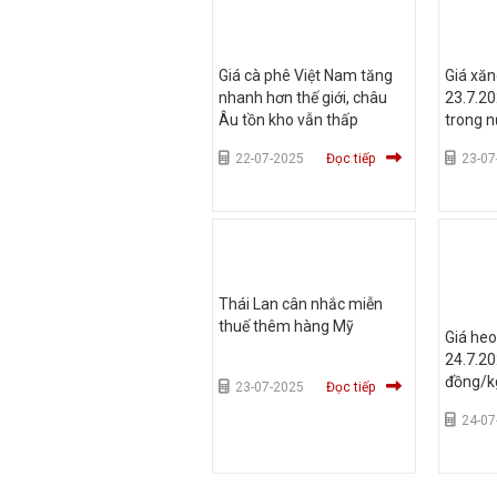
Giá cà phê Việt Nam tăng
Giá xă
nhanh hơn thế giới, châu
23.7.20
Âu tồn kho vẫn thấp
trong n
tăng?
22-07-2025
Đọc tiếp
23-07
Thái Lan cân nhắc miễn
thuế thêm hàng Mỹ
Giá heo
24.7.20
đồng/k
23-07-2025
Đọc tiếp
24-07