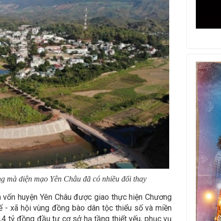
ng mà diện mạo Yên Châu đã có nhiều đổi thay
n vốn huyện Yên Châu được giao thực hiện Chương
 tế - xã hội vùng đồng bào dân tộc thiểu số và miền
,4 tỷ đồng đầu tư cơ sở hạ tầng thiết yếu, phục vụ