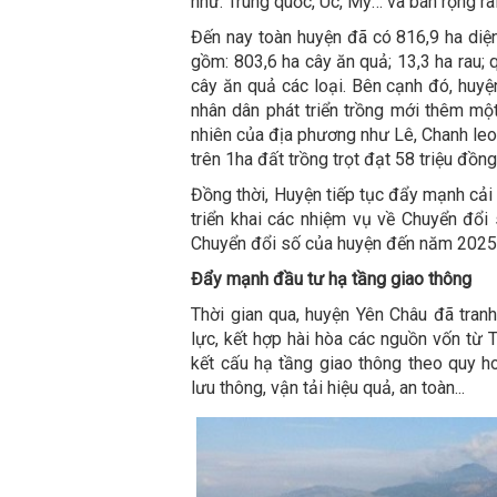
như: Trung quốc, Úc, Mỹ… và bán rộng rãi
Đến nay toàn huyện đã có 816,9 ha diện
gồm: 803,6 ha cây ăn quả; 13,3 ha rau;
cây ăn quả các loại. Bên cạnh đó, huyệ
nhân dân phát triển trồng mới thêm một
nhiên của địa phương như Lê, Chanh leo, 
trên 1ha đất trồng trọt đạt 58 triệu đồng
Đồng thời, Huyện tiếp tục đẩy mạnh cải 
triển khai các nhiệm vụ về Chuyển đổi 
Chuyển đổi số của huyện đến năm 2025
Đẩy mạnh đầu tư hạ tầng giao thông
Thời gian qua, huyện Yên Châu đã tran
lực, kết hợp hài hòa các nguồn vốn từ 
kết cấu hạ tầng giao thông theo quy h
lưu thông, vận tải hiệu quả, an toàn...