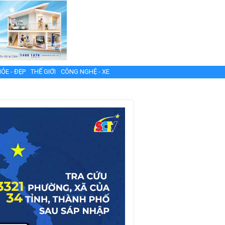
ỎE - ĐẸP
THẾ GIỚI
CÔNG NGHỆ - XE