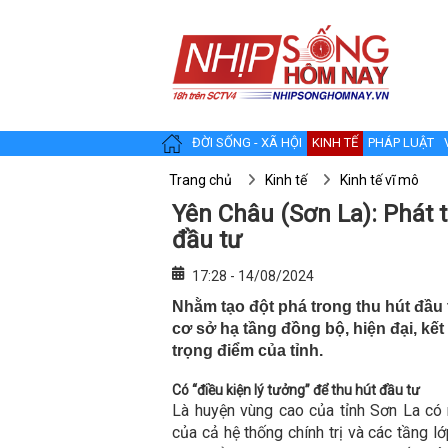
ĐỜI SỐNG - XÃ HỘI
KINH TẾ
PHÁP LUẬT
Trang chủ
Kinh tế
Kinh tế vĩ mô
Yên Châu (Sơn La): Phát t
đầu tư
17:28 - 14/08/2024
Nhằm tạo đột phá trong thu hút đầ
cơ sở hạ tầng đồng bộ, hiện đại, kết
trọng điểm của tỉnh.
Có “điều kiện lý tưởng” để thu hút đầu tư
Là huyện vùng cao của tỉnh Sơn La có 
của cả hệ thống chính trị và các tầng 