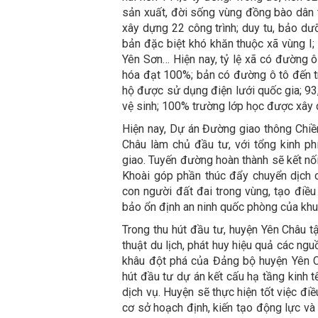
sản xuất, đời sống vùng đồng bào dân t
xây dựng 22 công trình; duy tu, bảo dư
bản đặc biệt khó khăn thuộc xã vùng I;
Yên Sơn… Hiện nay, tỷ lệ xã có đường 
hóa đạt 100%; bản có đường ô tô đến 
hộ được sử dụng điện lưới quốc gia; 9
vệ sinh; 100% trường lớp học được xây
Hiện nay, Dự án Đường giao thông Chi
Châu làm chủ đầu tư, với tổng kinh p
giao. Tuyến đường hoàn thành sẽ kết nối
Khoài góp phần thúc đẩy chuyển dịch c
con người đất đai trong vùng, tạo điều 
bảo ổn định an ninh quốc phòng của khu
Trong thu hút đầu tư, huyện Yên Châu t
thuật du lịch, phát huy hiệu quả các ng
khâu đột phá của Đảng bộ huyện Yên Ch
hút đầu tư dự án kết cấu hạ tầng kinh tế
dịch vụ. Huyện sẽ thực hiện tốt việc đ
cơ sở hoạch định, kiến tạo động lực và