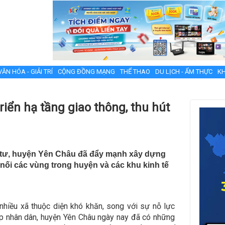
VĂN HÓA - GIẢI TRÍ
CỘNG ĐỒNG MẠNG
THỂ THAO
DU LỊCH - ẨM THỰC
KH
riển hạ tầng giao thông, thu hút
u tư, huyện Yên Châu đã đẩy mạnh xây dựng
 nối các vùng trong huyện và các khu kinh tế
nhiều xã thuộc diện khó khăn, song với sự nỗ lực
lớp nhân dân, huyện Yên Châu ngày nay đã có những