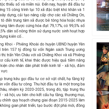
ộc thiểu số và miền núi. Đến nay, huyện đã đầu tư
ỡng 15 công trình tại 10 xã đặc biệt khó khăn và 1
 xây dựng, cải tạo nâng cấp chợ các xã Chiềng On,
ô tô đến trung tâm xã được bê tông hóa hoặc nhựa
trung tâm được cứng hóa đạt 79,17%; có 99,5% số
3,5% dân số nông thôn sử dụng nước sinh hoạt hợp
 dựng kiên cố…
ềng Khoi - Phiêng Khoài do huyện UBND huyện Yên
hí trên 157 tỷ đồng từ vốn Ngân sách Trung ương
 thị trấn Yên Châu với xã Chiềng Khoi và xã Phiêng
ơ cấu kinh tế, khai thác được hiệu quả tiềm năng
kiện cho nhân dân phát triển kinh tế - xã hội, đảm
 vực.
ập trung kêu gọi đầu tư cơ sở vật chất, hạ tầng kỹ
uồn vốn đầu tư công. Thu hút đầu tư là một trong ba
âu, nhiệm kỳ 2020-2025, trong đó, tập trung thu
 - xã hội, ưu tiên cho kết cấu hạ tầng, thương mại,
iều chỉnh quy hoạch chung giai đoạn 2015-2025 làm
 không gian phát triển; tạo bước đột phá mới, đồng