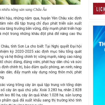
u nhiều nông sản sang Châu Âu
khí hậu, những năm qua, huyện Yên Châu xác định
g tâm nên đã tập trung chỉ đạo phát triển sản xuất
óa tăng trưởng bền vững, đẩy mạnh phát triển hợp
là một trong những khâu đột phá để nâng cao thu
Châu, tỉnh Sơn La cho biết: Tại Nghị quyết Đại hội
nhiệm kỳ 2020-2025 xác định mục tiêu tổng quát
g và hệ thống chính trị vững mạnh, nâng cao năng
tổ chức đảng, đảng viên; phát huy dân chủ và sức
 định chính trị, bảo đảm quốc phòng, an ninh; nâng
nhân dân; đẩy mạnh xây dựng nông thôn mới; phát
ng.
các vùng trồng cây ăn quả tập trung với tổng diện
t số cây ăn quả chủ yếu: Xoài 3.283 ha, nhãn 2.828
anh leo 80 ha, cây ăn quả khác 1.028 ha; sản lượng
n phẩm quả đã xuất khẩu sang thị trường khó tính