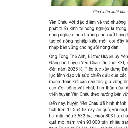
Yên Châu xuất khẩ
Yên Châu với đặc điểm về thổ nhưỡng, 
phát triển kinh tế nông nghiệp là trọn
nông nghiệp theo hướng sản xuất hàng h
tác xã nông nghiệp kiểu mới, coi đây 
nhập bền vững cho người nông dân.
Ông Tòng Thế Anh, Bí thư Huyện ủy Yên 
Đảng bộ huyện Yên Châu lần thứ XXI, 
đến năm 2025 là: Tiếp tục xây dựng Đản
lực lãnh đạo và sức chiến đấu của các 
mạnh đoàn kết các dân tộc; giữ vững ổn
cao đời sống vật chất, tinh thần của 
triển huyện Yên Châu theo hướng bền vữ
Đến nay, huyện Yên Châu đã hình thành 
tích trên 11.554 ha cây ăn quả, với mộ
ha, mận hậu 3.532 ha, chuối 803 ha, ch
quả mỗi năm trên 93.000 tấn, nhiều sả