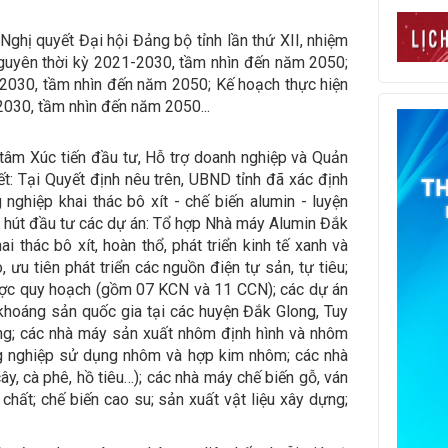
Nghị quyết Đại hội Đảng bộ tỉnh lần thứ XII, nhiệm
guyên thời kỳ 2021-2030, tầm nhìn đến năm 2050;
2030, tầm nhìn đến năm 2050; Kế hoạch thực hiện
030, tầm nhìn đến năm 2050...
âm Xúc tiến đầu tư, Hỗ trợ doanh nghiệp và Quản
t: Tại Quyết định nêu trên, UBND tỉnh đã xác định
 nghiệp khai thác bô xít - chế biến alumin - luyện
hu hút đầu tư các dự án: Tổ hợp Nhà máy Alumin Đắk
i thác bô xít, hoàn thổ, phát triển kinh tế xanh và
 ưu tiên phát triển các nguồn điện tự sản, tự tiêu;
ợc quy hoạch (gồm 07 KCN và 11 CCN); các dự án
khoáng sản quốc gia tại các huyện Đắk Glong, Tuy
ng; các nhà máy sản xuất nhôm định hình và nhôm
 công nghiệp sử dụng nhôm và hợp kim nhôm; các nhà
ây, cà phê, hồ tiêu…); các nhà máy chế biến gỗ, ván
chất; chế biến cao su; sản xuất vật liệu xây dựng;