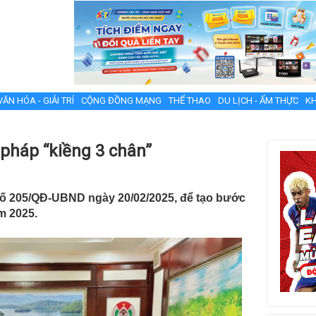
VĂN HÓA - GIẢI TRÍ
CỘNG ĐỒNG MẠNG
THỂ THAO
DU LỊCH - ẨM THỰC
KH
 pháp “kiềng 3 chân”
ố 205/QĐ-UBND ngày 20/02/2025, để tạo bước
ăm 2025.