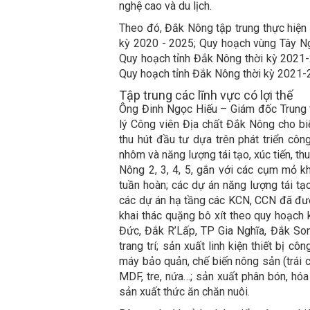
nghệ cao và du lịch.
Theo đó, Đắk Nông tập trung thực hiện 
kỳ 2020 - 2025; Quy hoạch vùng Tây N
Quy hoạch tỉnh Đắk Nông thời kỳ 2021-
Quy hoạch tỉnh Đắk Nông thời kỳ 2021-2
Tập trung các lĩnh vực có lợi thế
Ông Đinh Ngọc Hiếu – Giám đốc Trung t
lý Công viên Địa chất Đắk Nông cho biế
thu hút đầu tư dựa trên phát triển công
nhôm và năng lượng tái tạo, xúc tiến, t
Nông 2, 3, 4, 5, gắn với các cụm mỏ kha
tuần hoàn; các dự án năng lượng tái tạo,
các dự án hạ tầng các KCN, CCN đã đư
khai thác quặng bô xít theo quy hoạch 
Đức, Đắk R’Lấp, TP Gia Nghĩa, Đắk So
trang trí; sản xuất linh kiện thiết bị
máy bảo quản, chế biến nông sản (trái c
MDF, tre, nứa…; sản xuất phân bón, hóa 
sản xuất thức ăn chăn nuôi.