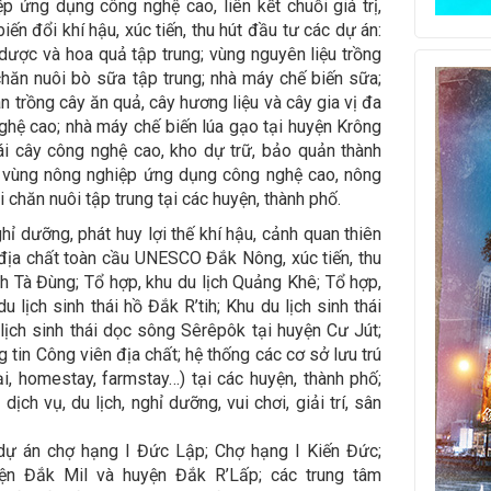
ệp ứng dụng công nghệ cao, liên kết chuỗi giá trị,
iến đổi khí hậu, xúc tiến, thu hút đầu tư các dự án:
 dược và hoa quả tập trung; vùng nguyên liệu trồng
chăn nuôi bò sữa tập trung; nhà máy chế biến sữa;
n trồng cây ăn quả, cây hương liệu và cây gia vị đa
hệ cao; nhà máy chế biến lúa gạo tại huyện Krông
ái cây công nghệ cao, kho dự trữ, bảo quản thành
u, vùng nông nghiệp ứng dụng công nghệ cao, nông
i chăn nuôi tập trung tại các huyện, thành phố.
nghỉ dưỡng, phát huy lợi thế khí hậu, cảnh quan thiên
địa chất toàn cầu UNESCO Đắk Nông, xúc tiến, thu
ch Tà Đùng; Tổ hợp, khu du lịch Quảng Khê; Tổ hợp,
u lịch sinh thái hồ Đắk R’tih; Khu du lịch sinh thái
ịch sinh thái dọc sông Sêrêpôk tại huyện Cư Jút;
 tin Công viên địa chất; hệ thống các cơ sở lưu trú
ại, homestay, farmstay…) tại các huyện, thành phố;
dịch vụ, du lịch, nghỉ dưỡng, vui chơi, giải trí, sân
c dự án chợ hạng I Đức Lập; Chợ hạng I Kiến Đức;
yện Đắk Mil và huyện Đắk R’Lấp; các trung tâm