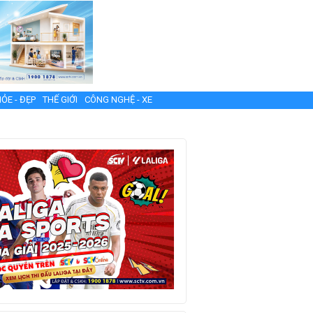
ỎE - ĐẸP
THẾ GIỚI
CÔNG NGHỆ - XE