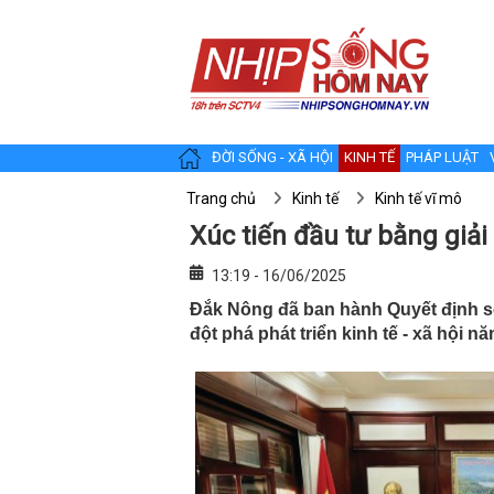
ĐỜI SỐNG - XÃ HỘI
KINH TẾ
PHÁP LUẬT
Trang chủ
Kinh tế
Kinh tế vĩ mô
Xúc tiến đầu tư bằng giải
13:19 - 16/06/2025
Đắk Nông đã ban hành Quyết định s
đột phá phát triển kinh tế - xã hội n