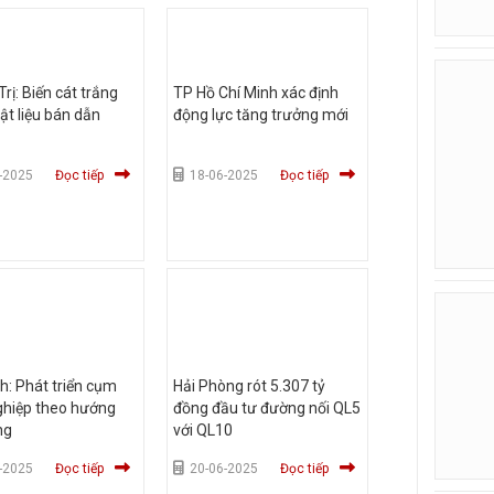
rị: Biến cát trắng
TP Hồ Chí Minh xác định
ật liệu bán dẫn
động lực tăng trưởng mới
-2025
Đọc tiếp
18-06-2025
Đọc tiếp
h: Phát triển cụm
Hải Phòng rót 5.307 tỷ
ghiệp theo hướng
đồng đầu tư đường nối QL5
ng
với QL10
-2025
Đọc tiếp
20-06-2025
Đọc tiếp