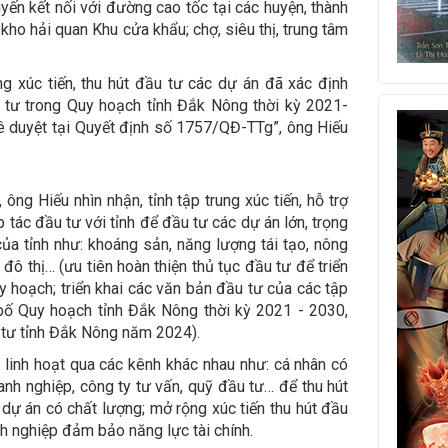
uyến kết nối với đường cao tốc tại các huyện, thành
 kho hải quan Khu cửa khẩu; chợ, siêu thị, trung tâm
ung xúc tiến, thu hút đầu tư các dự án đã xác định
 tư trong Quy hoạch tỉnh Đắk Nông thời kỳ 2021-
 duyệt tại Quyết định số 1757/QĐ-TTg”, ông Hiếu
ông Hiếu nhìn nhận, tỉnh tập trung xúc tiến, hỗ trợ
 tác đầu tư với tỉnh để đầu tư các dự án lớn, trọng
của tỉnh như: khoáng sản, năng lượng tái tạo, nông
đô thị… (ưu tiên hoàn thiện thủ tục đầu tư để triển
uy hoạch; triển khai các văn bản đầu tư của các tập
bố Quy hoạch tỉnh Đắk Nông thời kỳ 2021 - 2030,
 tư tỉnh Đắk Nông năm 2024).
 linh hoạt qua các kênh khác nhau như: cá nhân có
anh nghiệp, công ty tư vấn, quỹ đầu tư… để thu hút
 dự án có chất lượng; mở rộng xúc tiến thu hút đầu
nh nghiệp đảm bảo năng lực tài chính.