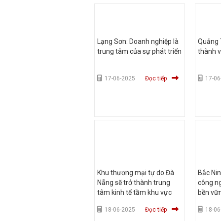
Lạng Sơn: Doanh nghiệp là
Quảng T
trung tâm của sự phát triển
thành v
17-06-2025
Đọc tiếp
17-06
Khu thương mại tự do Đà
Bắc Nin
Nẵng sẽ trở thành trung
công n
tâm kinh tế tầm khu vực
bền vữ
18-06-2025
Đọc tiếp
18-06