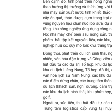
Bên cạnh đó, tỉnh phát triển nông nghi
theo hướng thị trường và thích ứng với b
nhà máy sản xuất nước tinh khiết, thảo
cây ăn quả, thảo dược; cụm trang trại 
vùng nguyên liệu chăn nuôi bò sữa; dự á
tầng; khu nông nghiệp ứng dụng công ng
Nô; nhà máy chế biến sâu nông sản, tr
phẩm, bãi tập kết nguyên liệu; các kh
nghiệp hữu cơ, quy mô lớn; khu, trang trạ
Đồng thời, phát triển du lịch sinh thái, 
nhiên, văn hóa đặc trưng và Công viên 
hút đầu tư các dự án: Tổ hợp, khu du lị
khu du lịch Liêng Nung; Tổ hợp đô thị, d
văn hóa lịch sử Nâm Nung; các khu du l
các điểm dừng chân, các trung tâm thông
du lịch (khách sạn, nghỉ dưỡng, cắm tr
các khu du lịch sinh thái, khu phức hợp, 
golf.
Ngoài ra, xúc tiến, thu hút đầu tư cá
Trung tâm logistics cấp vùng tại hu