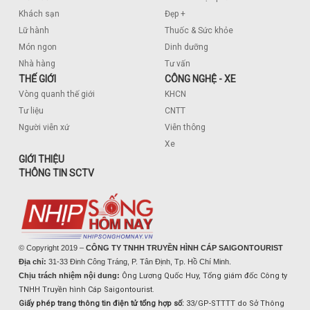
Khách sạn
Đẹp +
Lữ hành
Thuốc & Sức khỏe
Món ngon
Dinh dưỡng
Nhà hàng
Tư vấn
THẾ GIỚI
CÔNG NGHỆ - XE
Vòng quanh thế giới
KHCN
Tư liệu
CNTT
Người viễn xứ
Viễn thông
Xe
GIỚI THIỆU
THÔNG TIN SCTV
© Copyright 2019 –
CÔNG TY TNHH TRUYỀN HÌNH CÁP SAIGONTOURIST
Địa chỉ:
31-33 Đinh Công Tráng, P. Tân Định, Tp. Hồ Chí Minh.
Chịu trách nhiệm nội dung:
Ông Lương Quốc Huy, Tổng giám đốc Công ty
TNHH Truyền hình Cáp Saigontourist.
Giấy phép trang thông tin điện tử tổng hợp số:
33/GP-STTTT do Sở Thông