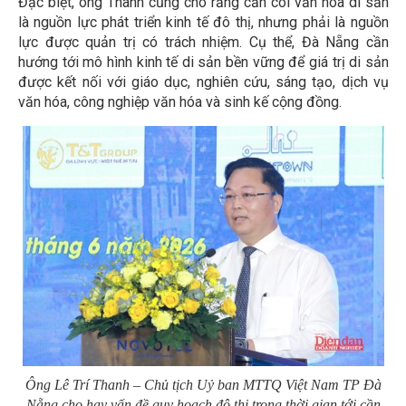
Đặc biệt, ông Thanh cũng cho rằng cần coi văn hóa di sản
là nguồn lực phát triển kinh tế đô thị, nhưng phải là nguồn
lực được quản trị có trách nhiệm. Cụ thể, Đà Nẵng cần
hướng tới mô hình kinh tế di sản bền vững để giá trị di sản
được kết nối với giáo dục, nghiên cứu, sáng tạo, dịch vụ
văn hóa, công nghiệp văn hóa và sinh kế cộng đồng.
Ông Lê Trí Thanh – Chủ tịch Uỷ ban MTTQ Việt Nam TP Đà
Nẵng cho hay vấn đề quy hoạch đô thị trong thời gian tới cần