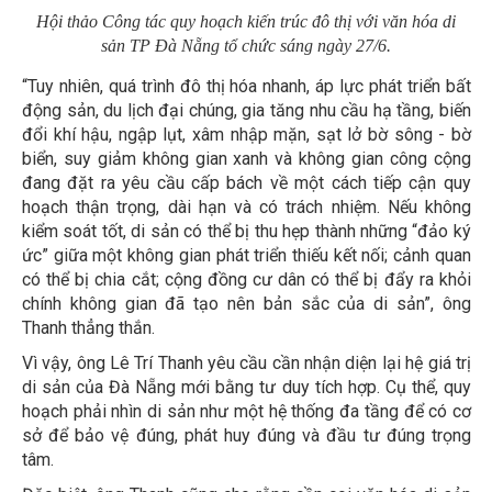
Hội thảo Công tác quy hoạch kiến trúc đô thị với văn hóa di
sản TP Đà Nẵng tổ chức sáng ngày 27/6.
“Tuy nhiên, quá trình đô thị hóa nhanh, áp lực phát triển bất
động sản, du lịch đại chúng, gia tăng nhu cầu hạ tầng, biến
đổi khí hậu, ngập lụt, xâm nhập mặn, sạt lở bờ sông - bờ
biển, suy giảm không gian xanh và không gian công cộng
đang đặt ra yêu cầu cấp bách về một cách tiếp cận quy
hoạch thận trọng, dài hạn và có trách nhiệm. Nếu không
kiểm soát tốt, di sản có thể bị thu hẹp thành những “đảo ký
ức” giữa một không gian phát triển thiếu kết nối; cảnh quan
có thể bị chia cắt; cộng đồng cư dân có thể bị đẩy ra khỏi
chính không gian đã tạo nên bản sắc của di sản”, ông
Thanh thẳng thắn.
Vì vậy, ông Lê Trí Thanh yêu cầu cần nhận diện lại hệ giá trị
di sản của Đà Nẵng mới bằng tư duy tích hợp. Cụ thể, quy
hoạch phải nhìn di sản như một hệ thống đa tầng để có cơ
sở để bảo vệ đúng, phát huy đúng và đầu tư đúng trọng
tâm.