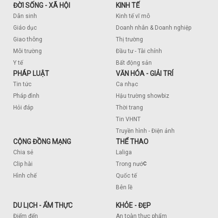
ĐỜI SỐNG - XÃ HỘI
KINH TẾ
Dân sinh
Kinh tế vĩ mô
Giáo dục
Doanh nhân & Doanh nghiệp
Giao thông
Thị trường
Môi trường
Đầu tư - Tài chính
Y tế
Bất động sản
PHÁP LUẬT
VĂN HÓA - GIẢI TRÍ
Tin tức
Ca nhạc
Pháp đình
Hậu trường showbiz
Hỏi đáp
Thời trang
Tin VHNT
Truyền hình - Điện ảnh
CỘNG ĐỒNG MẠNG
THỂ THAO
Chia sẻ
Laliga
c
Clip hài
Trong nướ
Hình chế
Quốc tế
Bên lề
DU LỊCH - ẨM THỰC
KHỎE - ĐẸP
Điểm đến
An toàn thực phẩm