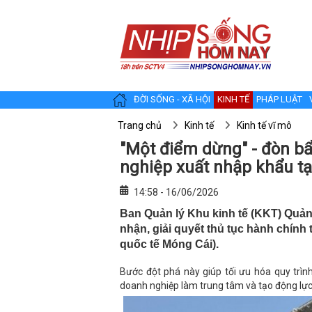
ĐỜI SỐNG - XÃ HỘI
KINH TẾ
PHÁP LUẬT
Trang chủ
Kinh tế
Kinh tế vĩ mô
"Một điểm dừng" - đòn bẩ
nghiệp xuất nhập khẩu t
14:58 - 16/06/2026
Ban Quản lý Khu kinh tế (KKT) Quả
nhận, giải quyết thủ tục hành chính 
quốc tế Móng Cái).
Bước đột phá này giúp tối ưu hóa quy trình 
doanh nghiệp làm trung tâm và tạo động lực