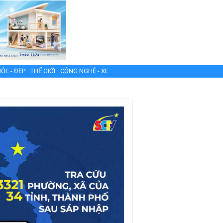
ỎE - ĐẸP
THẾ GIỚI
CÔNG NGHỆ - XE