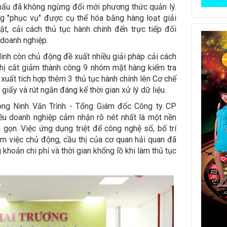
khẩu đã không ngừng đổi mới phương thức quản lý.
g "phục vụ" được cụ thể hóa bằng hàng loạt giải
t, cải cách thủ tục hành chính đến trực tiếp đối
 doanh nghiệp.
nh còn chủ động đề xuất nhiều giải pháp cải cách
ghị cắt giảm thành công 9 nhóm mặt hàng kiểm tra
xuất tích hợp thêm 3 thủ tục hành chính lên Cơ chế
giấy và rút ngắn đáng kể thời gian xử lý dữ liệu.
 ông Ninh Văn Trình - Tổng Giám đốc Công ty CP
ều doanh nghiệp cảm nhận rõ nét nhất là một nền
gọn. Việc ứng dụng triệt để công nghệ số, bố trí
làm việc chủ động, cầu thị của cơ quan hải quan đã
khoản chi phí và thời gian khổng lồ khi làm thủ tục