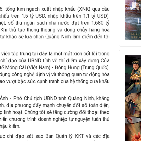
6, tổng kim ngạch xuất nhập khẩu (XNK) qua cầu
hẩu trên 1,5 tỷ USD, nhập khẩu trên 1,1 tỷ USD),
ệt, số thu ngân sách nhà nước đạt trên 1.680 tỷ
Khi thủ tục thông thoáng và dòng chảy hàng hóa
 tự khắc sẽ lựa chọn Quảng Ninh làm điểm đến tối
việc tập trung tại đây là một mắt xích cốt lõi trong
 chỉ đạo của UBND tỉnh về thí điểm xây dựng Cửa
tế Móng Cái (Việt Nam) - Đông Hưng (Trung Quốc).
áp dụng công nghệ định vị và thông quan tự động hóa
 cao vượt bậc sức cạnh tranh của hệ thống cửa khẩu
 Ánh - Phó Chủ tịch UBND tỉnh Quảng Ninh, khẳng
gành, địa phương đẩy mạnh chuyển đổi số toàn diện,
 linh hoạt. Chúng tôi sẽ tăng cường đối thoại theo
riển chương trình doanh nghiệp tự nguyện tuân thủ
 hậu kiểm.
tục chỉ đạo sát sao Ban Quản lý KKT và các địa