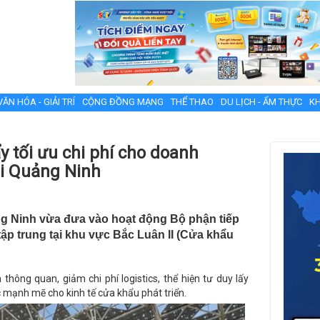
VĂN HÓA - GIẢI TRÍ
CỘNG ĐỒNG MẠNG
THỂ THAO
DU LỊCH - ẨM THỰC
KH
y tối ưu chi phí cho doanh
ại Quảng Ninh
ng Ninh vừa đưa vào hoạt động Bộ phận tiếp
tập trung tại khu vực Bắc Luân II (Cửa khẩu
thông quan, giảm chi phí logistics, thể hiện tư duy lấy
 mạnh mẽ cho kinh tế cửa khẩu phát triển.