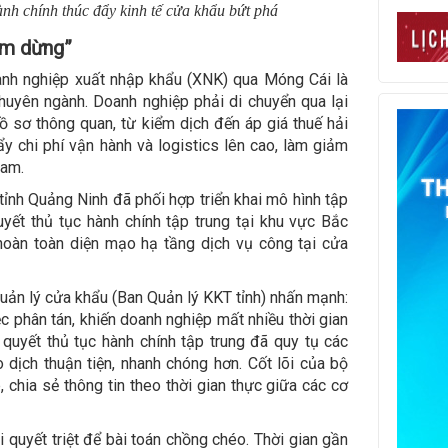
nh chính thúc đẩy kinh tế cửa khẩu bứt phá
ểm dừng”
oanh nghiệp xuất nhập khẩu (XNK) qua Móng Cái là
huyên ngành. Doanh nghiệp phải di chuyển qua lại
 sơ thông quan, từ kiểm dịch đến áp giá thuế hải
đẩy chi phí vận hành và logistics lên cao, làm giảm
Nam.
tỉnh Quảng Ninh đã phối hợp triển khai mô hình tập
uyết thủ tục hành chính tập trung tại khu vực Bắc
hoàn toàn diện mạo hạ tầng dịch vụ công tại cửa
ản lý cửa khẩu (Ban Quản lý KKT tỉnh) nhấn mạnh:
c phân tán, khiến doanh nghiệp mất nhiều thời gian
i quyết thủ tục hành chính tập trung đã quy tụ các
 dịch thuận tiện, nhanh chóng hơn. Cốt lõi của bộ
 chia sẻ thông tin theo thời gian thực giữa các cơ
 quyết triệt để bài toán chồng chéo. Thời gian gần