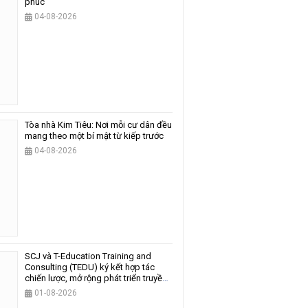
phúc
04-08-2026
Tòa nhà Kim Tiêu: Nơi mỗi cư dân đều
mang theo một bí mật từ kiếp trước
04-08-2026
SCJ và T-Education Training and
Consulting (TEDU) ký kết hợp tác
chiến lược, mở rộng phát triển truyền
thông và giáo dục
01-08-2026