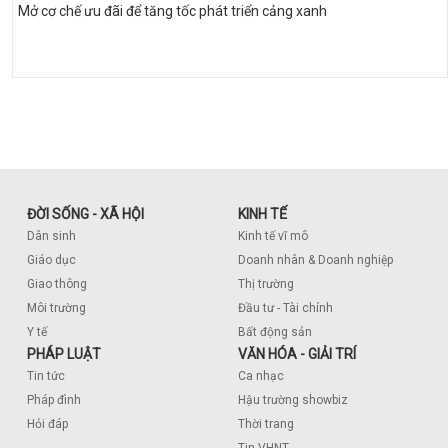
Mở cơ chế ưu đãi để tăng tốc phát triển cảng xanh
ĐỜI SỐNG - XÃ HỘI
KINH TẾ
Dân sinh
Kinh tế vĩ mô
Giáo dục
Doanh nhân & Doanh nghiệp
Giao thông
Thị trường
Môi trường
Đầu tư - Tài chính
Y tế
Bất động sản
PHÁP LUẬT
VĂN HÓA - GIẢI TRÍ
Tin tức
Ca nhạc
Pháp đình
Hậu trường showbiz
Hỏi đáp
Thời trang
Tin VHNT