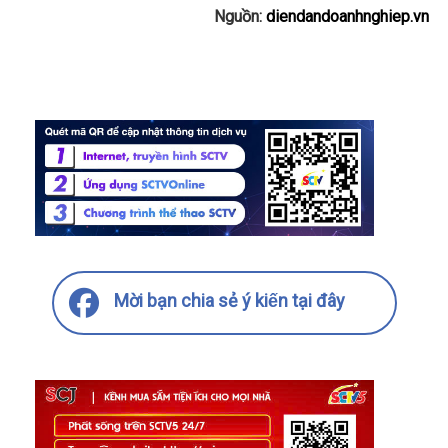
Nguồn:
diendandoanhnghiep.vn
Mời bạn chia sẻ ý kiến tại đây