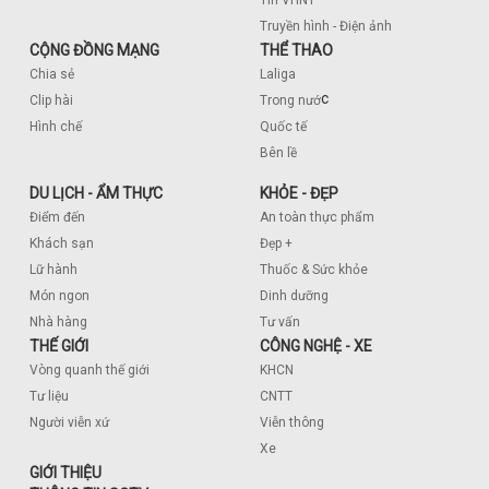
Truyền hình - Điện ảnh
CỘNG ĐỒNG MẠNG
THỂ THAO
Chia sẻ
Laliga
c
Clip hài
Trong nướ
Hình chế
Quốc tế
Bên lề
DU LỊCH - ẨM THỰC
KHỎE - ĐẸP
Điểm đến
An toàn thực phẩm
Khách sạn
Đẹp +
Lữ hành
Thuốc & Sức khỏe
Món ngon
Dinh dưỡng
Nhà hàng
Tư vấn
THẾ GIỚI
CÔNG NGHỆ - XE
Vòng quanh thế giới
KHCN
Tư liệu
CNTT
Người viễn xứ
Viễn thông
Xe
GIỚI THIỆU