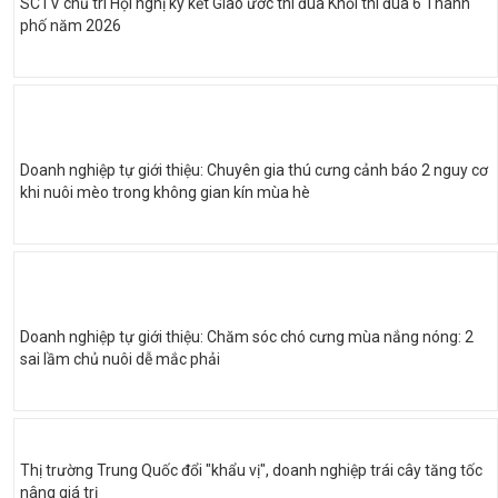
SCTV chủ trì Hội nghị ký kết Giao ước thi đua Khối thi đua 6 Thành
phố năm 2026
Doanh nghiệp tự giới thiệu: Chuyên gia thú cưng cảnh báo 2 nguy cơ
khi nuôi mèo trong không gian kín mùa hè
Doanh nghiệp tự giới thiệu: Chăm sóc chó cưng mùa nắng nóng: 2
sai lầm chủ nuôi dễ mắc phải
Thị trường Trung Quốc đổi "khẩu vị", doanh nghiệp trái cây tăng tốc
nâng giá trị