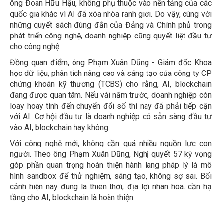
ông Đoàn Hữu Hậu, không phụ thuộc vào nền tảng của các
quốc gia khác vì AI đã xóa nhòa ranh giới. Do vậy, cùng với
những quyết sách đúng đắn của Đảng và Chính phủ trong
phát triển công nghệ, doanh nghiệp cũng quyết liệt đầu tư
cho công nghệ.
Đồng quan điểm, ông Phạm Xuân Dũng - Giám đốc Khoa
học dữ liệu, phân tích nâng cao và sáng tạo của công ty CP
chứng khoán kỹ thương (TCBS) cho rằng, AI, blockchain
đang được quan tâm. Nếu vài năm trước, doanh nghiệp còn
loay hoay tính đến chuyển đổi số thì nay đã phải tiếp cận
với AI. Cơ hội đầu tư là doanh nghiệp có sẵn sàng đầu tư
vào AI, blockchain hay không.
Với công nghệ mới, không cần quá nhiều nguồn lực con
người. Theo ông Phạm Xuân Dũng, Nghị quyết 57 kỳ vọng
góp phần quan trọng hoàn thiện hành lang pháp lý là mô
hình sandbox để thử nghiệm, sáng tạo, không sợ sai. Bối
cảnh hiện nay đúng là thiên thời, địa lợi nhân hòa, cần hạ
tầng cho AI, blockchain là hoàn thiện.