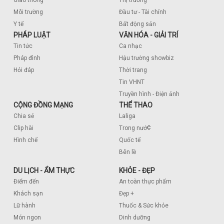
Giao thông
Thị trường
Môi trường
Đầu tư - Tài chính
Y tế
Bất động sản
PHÁP LUẬT
VĂN HÓA - GIẢI TRÍ
Tin tức
Ca nhạc
Pháp đình
Hậu trường showbiz
Hỏi đáp
Thời trang
Tin VHNT
Truyền hình - Điện ảnh
CỘNG ĐỒNG MẠNG
THỂ THAO
Chia sẻ
Laliga
c
Clip hài
Trong nướ
Hình chế
Quốc tế
Bên lề
DU LỊCH - ẨM THỰC
KHỎE - ĐẸP
Điểm đến
An toàn thực phẩm
Khách sạn
Đẹp +
Lữ hành
Thuốc & Sức khỏe
Món ngon
Dinh dưỡng