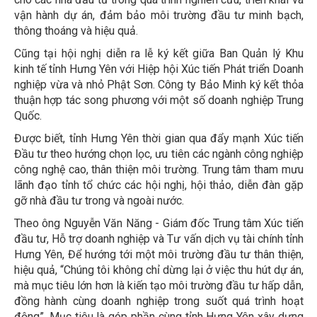
vận hành dự án, đảm bảo môi trường đầu tư minh bạch,
thông thoáng và hiệu quả.
Cũng tại hội nghị diễn ra lễ ký kết giữa Ban Quản lý Khu
kinh tế tỉnh Hưng Yên với Hiệp hội Xúc tiến Phát triển Doanh
nghiệp vừa và nhỏ Phật Sơn. Công ty Bảo Minh ký kết thỏa
thuận hợp tác song phương với một số doanh nghiệp Trung
Quốc.
Được biết, tỉnh Hưng Yên thời gian qua đẩy mạnh Xúc tiến
Đầu tư theo hướng chọn lọc, ưu tiên các ngành công nghiệp
công nghệ cao, thân thiện môi trường. Trung tâm tham mưu
lãnh đạo tỉnh tổ chức các hội nghị, hội thảo, diễn đàn gặp
gỡ nhà đầu tư trong và ngoài nước.
Theo ông Nguyễn Văn Năng - Giám đốc Trung tâm Xúc tiến
đầu tư, Hỗ trợ doanh nghiệp và Tư vấn dịch vụ tài chính tỉnh
Hưng Yên, Để hướng tới một môi trường đầu tư thân thiện,
hiệu quả, “Chúng tôi không chỉ dừng lại ở việc thu hút dự án,
mà mục tiêu lớn hơn là kiến tạo môi trường đầu tư hấp dẫn,
đồng hành cùng doanh nghiệp trong suốt quá trình hoạt
động”. Mục tiêu là góp phần cùng tỉnh Hưng Yên xây dựng