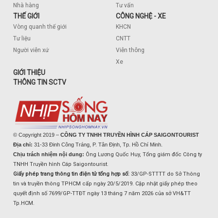
Nhà hàng
Tư vấn
THẾ GIỚI
CÔNG NGHỆ - XE
Vòng quanh thế giới
KHCN
Tư liệu
CNTT
Người viễn xứ
Viễn thông
Xe
GIỚI THIỆU
THÔNG TIN SCTV
© Copyright 2019 –
CÔNG TY TNHH TRUYỀN HÌNH CÁP SAIGONTOURIST
Địa chỉ:
31-33 Đinh Công Tráng, P. Tân Định, Tp. Hồ Chí Minh.
Chịu trách nhiệm nội dung:
Ông Lương Quốc Huy, Tổng giám đốc Công ty
TNHH Truyền hình Cáp Saigontourist.
Giấy phép trang thông tin điện tử tổng hợp số:
33/GP-STTTT do Sở Thông
tin và truyền thông TPHCM cấp ngày 20/5/2019. Cập nhật giấy phép theo
quyết định số 7699/GP-TTĐT ngày 13 tháng 7 năm 2026 của sở VH&TT
Tp.HCM.