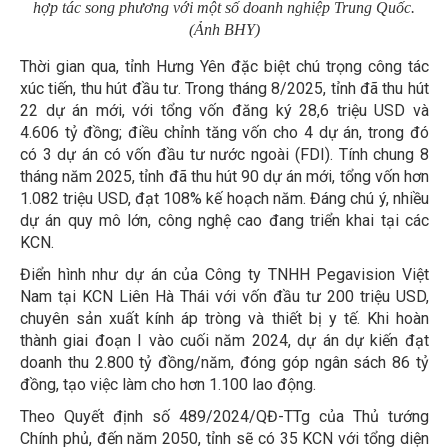
hợp tác song phương với một số doanh nghiệp Trung Quốc.
(Ảnh BHY)
Thời gian qua, tỉnh Hưng Yên đặc biệt chú trọng công tác
xúc tiến, thu hút đầu tư. Trong tháng 8/2025, tỉnh đã thu hút
22 dự án mới, với tổng vốn đăng ký 28,6 triệu USD và
4.606 tỷ đồng; điều chỉnh tăng vốn cho 4 dự án, trong đó
có 3 dự án có vốn đầu tư nước ngoài (FDI). Tính chung 8
tháng năm 2025, tỉnh đã thu hút 90 dự án mới, tổng vốn hơn
1.082 triệu USD, đạt 108% kế hoạch năm. Đáng chú ý, nhiều
dự án quy mô lớn, công nghệ cao đang triển khai tại các
KCN.
Điển hình như dự án của Công ty TNHH Pegavision Việt
Nam tại KCN Liên Hà Thái với vốn đầu tư 200 triệu USD,
chuyên sản xuất kính áp tròng và thiết bị y tế. Khi hoàn
thành giai đoạn I vào cuối năm 2024, dự án dự kiến đạt
doanh thu 2.800 tỷ đồng/năm, đóng góp ngân sách 86 tỷ
đồng, tạo việc làm cho hơn 1.100 lao động.
Theo Quyết định số 489/2024/QĐ-TTg của Thủ tướng
Chính phủ, đến năm 2050, tỉnh sẽ có 35 KCN với tổng diện