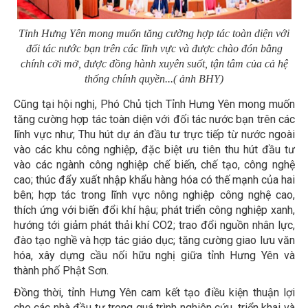
Tỉnh Hưng Yên mong muốn tăng cường hợp tác toàn diện với
đối tác nước bạn trên các lĩnh vực và được chào đón bằng
chính cởi mở, được đồng hành xuyên suốt, tận tâm của cả hệ
thống chính quyền...( ảnh BHY)
Cũng tại hội nghị, Phó Chủ tịch Tỉnh Hưng Yên mong muốn
tăng cường hợp tác toàn diện với đối tác nước bạn trên các
lĩnh vực như; Thu hút dự án đầu tư trực tiếp từ nước ngoài
vào các khu công nghiệp, đặc biệt ưu tiên thu hút đầu tư
vào các ngành công nghiệp chế biến, chế tạo, công nghệ
cao; thúc đẩy xuất nhập khẩu hàng hóa có thế mạnh của hai
bên; hợp tác trong lĩnh vực nông nghiệp công nghệ cao,
thích ứng với biến đổi khí hậu; phát triển công nghiệp xanh,
hướng tới giảm phát thải khí CO2; trao đổi nguồn nhân lực,
đào tạo nghề và hợp tác giáo dục; tăng cường giao lưu văn
hóa, xây dựng cầu nối hữu nghị giữa tỉnh Hưng Yên và
thành phố Phật Sơn.
Đồng thời, tỉnh Hưng Yên cam kết tạo điều kiện thuận lợi
cho các nhà đầu tư trong quá trình nghiên cứu, triển khai và