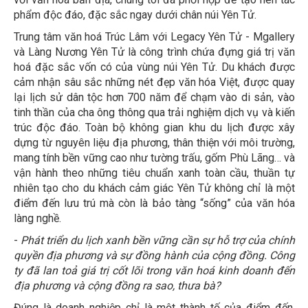
phẩm độc đáo, đặc sắc ngay dưới chân núi Yên Tử.
Trung tâm văn hoá Trúc Lâm với Legacy Yên Tử - Mgallery
và Làng Nương Yên Tử là công trình chứa đựng giá trị văn
hoá đặc sắc vốn có của vùng núi Yên Tử. Du khách được
cảm nhận sâu sắc những nét đẹp văn hóa Việt, được quay
lại lịch sử dân tộc hơn 700 năm để chạm vào di sản, vào
tinh thần của cha ông thông qua trải nghiệm dịch vụ và kiến
trúc độc đáo. Toàn bộ không gian khu du lịch được xây
dựng từ nguyên liệu địa phương, thân thiện với môi trường,
mang tính bền vững cao như tường trấu, gốm Phù Lãng… và
vận hành theo những tiêu chuẩn xanh toàn cầu, thuần tự
nhiên tạo cho du khách cảm giác Yên Tử không chỉ là một
điểm đến lưu trú mà còn là bảo tàng “sống” của văn hóa
làng nghề.
-
Phát triển du lịch xanh bền vững cần sự hỗ trợ của chính
quyền địa phương và sự đồng hành của cộng đồng. Công
ty đã lan toả giá trị cốt lõi trong văn hoá kinh doanh đến
địa phương và cộng đồng ra sao, thưa bà?
Đúng là doanh nghiệp chỉ là một thành tố của điểm đến,