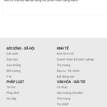
ĐỜI SỐNG - XÃ HỘI
KINH TẾ
Dân sinh
Kinh tế vĩ mô
Giáo dục
Doanh nhân & Doanh nghiệp
Giao thông
Thị trường
Môi trường
Đầu tư - Tài chính
Y tế
Bất động sản
PHÁP LUẬT
VĂN HÓA - GIẢI TRÍ
Tin tức
Ca nhạc
Pháp đình
Hậu trường showbiz
Hỏi đáp
Thời trang
Tin VHNT