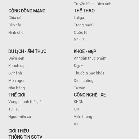
Truyền hình - Điện ảnh
CỘNG ĐỒNG MẠNG
THỂ THAO
Chia sẻ
Laliga
c
Clip hài
Trong nướ
Hình chế
Quốc tế
Bên lề
DU LỊCH - ẨM THỰC
KHỎE - ĐẸP
Điểm đến
An toàn thực phẩm
Khách sạn
Đẹp +
Lữ hành
Thuốc & Sức khỏe
Món ngon
Dinh dưỡng
Nhà hàng
Tư vấn
THẾ GIỚI
CÔNG NGHỆ - XE
Vòng quanh thế giới
KHCN
Tư liệu
CNTT
Người viễn xứ
Viễn thông
Xe
GIỚI THIỆU
THÔNG TIN SCTV