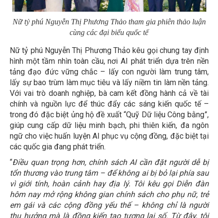
Nữ tỷ phú Nguyễn Thị Phương Thảo tham gia phiên thảo luận
cùng các đại biểu quốc tế
Nữ tỷ phú Nguyễn Thị Phương Thảo kêu gọi chung tay định
hình một tầm nhìn toàn cầu, nơi AI phát triển dựa trên nền
tảng đạo đức vững chắc – lấy con người làm trung tâm,
lấy sự bao trùm làm mục tiêu và lấy niềm tin làm nền tảng.
Với vai trò doanh nghiệp, bà cam kết đồng hành cả về tài
chính và nguồn lực để thúc đẩy các sáng kiến quốc tế –
trong đó đặc biệt ủng hộ đề xuất “Quỹ Dữ liệu Công bằng”,
giúp cung cấp dữ liệu minh bạch, phi thiên kiến, đa ngôn
ngữ cho việc huấn luyện AI phục vụ cộng đồng, đặc biệt tại
các quốc gia đang phát triển.
“
Điều quan trọng hơn, chính sách AI cần đặt người dễ bị
tổn thương vào trung tâm – để không ai bị bỏ lại phía sau
vì giới tính, hoàn cảnh hay địa lý. Tôi kêu gọi Diễn đàn
hôm nay mở rộng không gian chính sách cho phụ nữ, trẻ
em gái và các cộng đồng yếu thế – không chỉ là người
thụ hưởng mà là đồng kiến tạo tương lai số. Từ đây, tôi