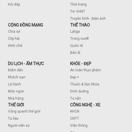
Hỏi đáp
Thời trang
Tin VHNT
Truyền hình - Điện ảnh
CỘNG ĐỒNG MẠNG
THỂ THAO
Chia sẻ
Laliga
c
Clip hài
Trong nướ
Hình chế
Quốc tế
Bên lề
DU LỊCH - ẨM THỰC
KHỎE - ĐẸP
Điểm đến
An toàn thực phẩm
Khách sạn
Đẹp +
Lữ hành
Thuốc & Sức khỏe
Món ngon
Dinh dưỡng
Nhà hàng
Tư vấn
THẾ GIỚI
CÔNG NGHỆ - XE
Vòng quanh thế giới
KHCN
Tư liệu
CNTT
Người viễn xứ
Viễn thông