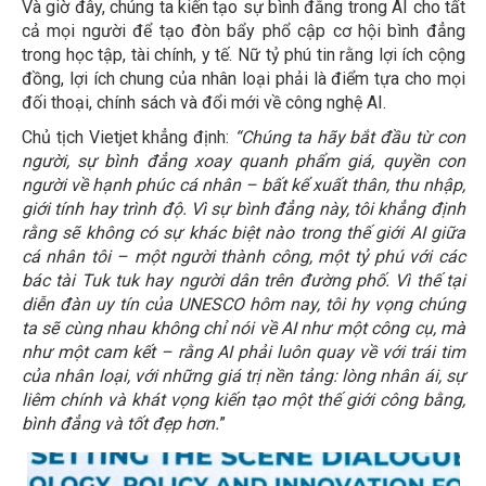
Và giờ đây, chúng ta kiến tạo sự bình đẳng trong AI cho tất
cả mọi người để tạo đòn bẩy phổ cập cơ hội bình đẳng
trong học tập, tài chính, y tế. Nữ tỷ phú tin rằng lợi ích cộng
đồng, lợi ích chung của nhân loại phải là điểm tựa cho mọi
đối thoại, chính sách và đổi mới về công nghệ AI.
Chủ tịch Vietjet khẳng định:
“Chúng ta hãy bắt đầu từ con
người, sự bình đẳng xoay quanh phẩm giá, quyền con
người về hạnh phúc cá nhân – bất kể xuất thân, thu nhập,
giới tính hay trình độ. Vì sự bình đẳng này, tôi khẳng định
rằng sẽ không có sự khác biệt nào trong thế giới AI giữa
cá nhân tôi – một người thành công, một tỷ phú với các
bác tài Tuk tuk hay người dân trên đường phố. Vì thế tại
diễn đàn uy tín của UNESCO hôm nay, tôi hy vọng chúng
ta sẽ cùng nhau không chỉ nói về AI như một công cụ, mà
như một cam kết – rằng AI phải luôn quay về với trái tim
của nhân loại, với những giá trị nền tảng: lòng nhân ái, sự
liêm chính và khát vọng kiến tạo một thế giới công bằng,
bình đẳng và tốt đẹp hơn.
”