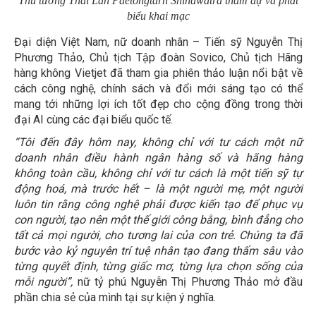
Thủ tướng Thái Lan Paetongtarn Shinawatra tham dự và phát
biểu khai mạc
Đại diện Việt Nam, nữ doanh nhân – Tiến sỹ Nguyễn Thị
Phương Thảo, Chủ tịch Tập đoàn Sovico, Chủ tịch Hãng
hàng không Vietjet đã tham gia phiên thảo luận nổi bật về
cách công nghệ, chính sách và đổi mới sáng tạo có thể
mang tới những lợi ích tốt đẹp cho cộng đồng trong thời
đại AI cùng các đại biểu quốc tế.
“Tôi đến đây hôm nay, không chỉ với tư cách một nữ
doanh nhân điều hành ngân hàng số và hãng hàng
không toàn cầu, không chỉ với tư cách là một tiến sỹ tự
động hoá, mà trước hết – là một người mẹ, một người
luôn tin rằng công nghệ phải được kiến tạo để phục vụ
con người, tạo nên một thế giới công bằng, bình đẳng cho
tất cả mọi người, cho tương lai của con trẻ. Chúng ta đã
bước vào kỷ nguyên trí tuệ nhân tạo đang thấm sâu vào
từng quyết định, từng giấc mơ, từng lựa chọn sống của
mỗi người”,
nữ tỷ phú Nguyễn Thị Phương Thảo mở đầu
phần chia sẻ của mình tại sự kiện ý nghĩa.