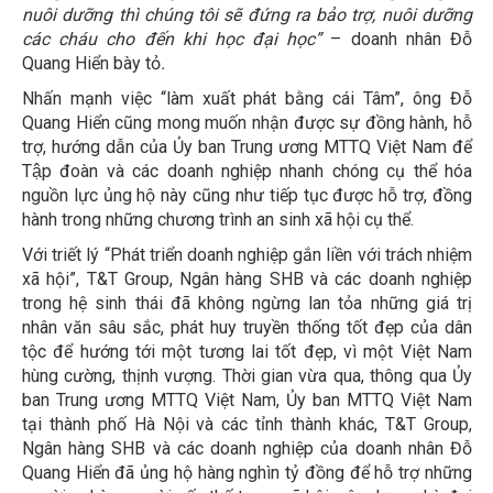
nuôi dưỡng thì chúng tôi sẽ đứng ra bảo trợ, nuôi dưỡng
các cháu cho đến khi học đại học”
– doanh nhân Đỗ
Quang Hiển bày tỏ
.
Nhấn mạnh việc “làm xuất phát bằng cái Tâm”, ông Đỗ
Quang Hiển cũng mong muốn nhận được sự đồng hành, hỗ
trợ, hướng dẫn của Ủy ban Trung ương MTTQ Việt Nam để
Tập đoàn và các doanh nghiệp nhanh chóng cụ thể hóa
nguồn lực ủng hộ này cũng như tiếp tục được hỗ trợ, đồng
hành trong những chương trình an sinh xã hội cụ thể.
Với triết lý “Phát triển doanh nghiệp gắn liền với trách nhiệm
xã hội”, T&T Group, Ngân hàng SHB và các doanh nghiệp
trong hệ sinh thái đã không ngừng lan tỏa những giá trị
nhân văn sâu sắc, phát huy truyền thống tốt đẹp của dân
tộc để hướng tới một tương lai tốt đẹp, vì một Việt Nam
hùng cường, thịnh vượng. Thời gian vừa qua, thông qua Ủy
ban Trung ương MTTQ Việt Nam, Ủy ban MTTQ Việt Nam
tại thành phố Hà Nội và các tỉnh thành khác, T&T Group,
Ngân hàng SHB và các doanh nghiệp của doanh nhân Đỗ
Quang Hiển đã ủng hộ hàng nghìn tỷ đồng để hỗ trợ những