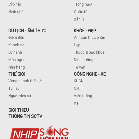
c
Clip hài
Trong nướ
Hình chế
Quốc tế
Bên lề
DU LỊCH - ẨM THỰC
KHỎE - ĐẸP
Điểm đến
An toàn thực phẩm
Khách sạn
Đẹp +
Lữ hành
Thuốc & Sức khỏe
Món ngon
Dinh dưỡng
Nhà hàng
Tư vấn
THẾ GIỚI
CÔNG NGHỆ - XE
Vòng quanh thế giới
KHCN
Tư liệu
CNTT
Người viễn xứ
Viễn thông
Xe
GIỚI THIỆU
THÔNG TIN SCTV