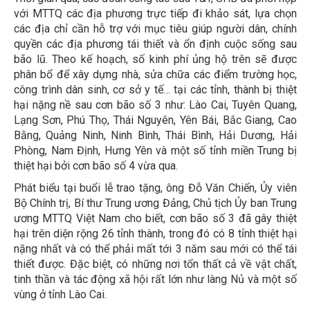
với MTTQ các địa phương trực tiếp đi khảo sát, lựa chọn
các địa chỉ cần hỗ trợ với mục tiêu giúp người dân, chính
quyền các địa phương tái thiết và ổn định cuộc sống sau
bão lũ. Theo kế hoạch, số kinh phí ủng hộ trên sẽ được
phân bổ để xây dựng nhà, sửa chữa các điểm trường học,
công trình dân sinh, cơ sở y tế… tại các tỉnh, thành bị thiệt
hại nặng nề sau cơn bão số 3 như: Lào Cai, Tuyên Quang,
Lạng Sơn, Phú Thọ, Thái Nguyên, Yên Bái, Bắc Giang, Cao
Bằng, Quảng Ninh, Ninh Bình, Thái Bình, Hải Dương, Hải
Phòng, Nam Định, Hưng Yên và một số tỉnh miền Trung bị
thiệt hại bởi cơn bão số 4 vừa qua.
Phát biểu tại buổi lễ trao tặng, ông Đỗ Văn Chiến, Ủy viên
Bộ Chính trị, Bí thư Trung ương Đảng, Chủ tịch Ủy ban Trung
ương MTTQ Việt Nam cho biết, cơn bão số 3 đã gây thiệt
hại trên diện rộng 26 tỉnh thành, trong đó có 8 tỉnh thiệt hại
nặng nhất và có thể phải mất tới 3 năm sau mới có thể tái
thiết được. Đặc biệt, có những nơi tổn thất cả về vật chất,
tinh thần và tác động xã hội rất lớn như làng Nủ và một số
vùng ở tỉnh Lào Cai.