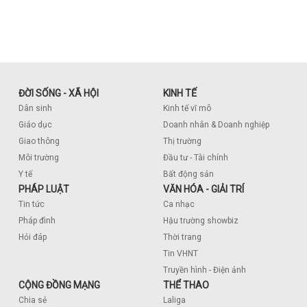
ĐỜI SỐNG - XÃ HỘI
KINH TẾ
Dân sinh
Kinh tế vĩ mô
Giáo dục
Doanh nhân & Doanh nghiệp
Giao thông
Thị trường
Môi trường
Đầu tư - Tài chính
Y tế
Bất động sản
PHÁP LUẬT
VĂN HÓA - GIẢI TRÍ
Tin tức
Ca nhạc
Pháp đình
Hậu trường showbiz
Hỏi đáp
Thời trang
Tin VHNT
Truyền hình - Điện ảnh
CỘNG ĐỒNG MẠNG
THỂ THAO
Chia sẻ
Laliga