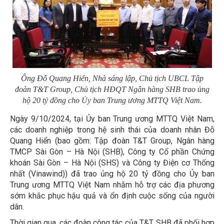
Ông Đỗ Quang Hiển, Nhà sáng lập, Chủ tịch UBCL Tập
đoàn T&T Group, Chủ tịch HĐQT Ngân hàng SHB trao ủng
hộ 20 tỷ đồng cho Ủy ban Trung ương MTTQ Việt Nam.
Ngày 9/10/2024, tại Ủy ban Trung ương MTTQ Việt Nam,
các doanh nghiệp trong hệ sinh thái của doanh nhân Đỗ
Quang Hiển (bao gồm: Tập đoàn T&T Group, Ngân hàng
TMCP Sài Gòn – Hà Nội (SHB), Công ty Cổ phần Chứng
khoán Sài Gòn – Hà Nội (SHS) và Công ty Điện cơ Thống
nhất (Vinawind)) đã trao ủng hộ 20 tỷ đồng cho Ủy ban
Trung ương MTTQ Việt Nam nhằm hỗ trợ các địa phương
sớm khắc phục hậu quả và ổn định cuộc sống của người
dân.
Thời gian qua, các đoàn công tác của T&T, SHB đã phối hợp