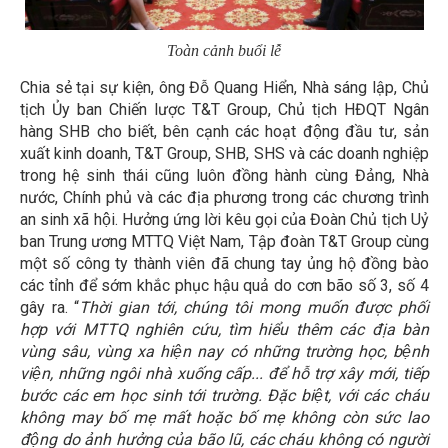
Toàn cảnh buổi lễ
Chia sẻ tại sự kiện, ông Đỗ Quang Hiển, Nhà sáng lập, Chủ
tịch Ủy ban Chiến lược T&T Group, Chủ tịch HĐQT Ngân
hàng SHB cho biết, bên cạnh các hoạt động đầu tư, sản
xuất kinh doanh, T&T Group, SHB, SHS và các doanh nghiệp
trong hệ sinh thái cũng luôn đồng hành cùng Đảng, Nhà
nước, Chính phủ và các địa phương trong các chương trình
an sinh xã hội. Hưởng ứng lời kêu gọi của Đoàn Chủ tịch Uỷ
ban Trung ương MTTQ Việt Nam, Tập đoàn T&T Group cùng
một số công ty thành viên đã chung tay ủng hộ đồng bào
các tỉnh để sớm khắc phục hậu quả do cơn bão số 3, số 4
gây ra. “
Thời gian tới, c
húng tôi mong muốn được phối
hợp với MTTQ nghiên cứu, tìm hiểu thêm các địa bàn
vùng sâu, vùng xa hiện nay có những trường học, bệnh
viện, những ngôi nhà xuống cấp... để hỗ trợ xây mới, tiếp
bước các em học sinh tới trường. Đặc biệt, với các cháu
không may bố mẹ mất hoặc bố mẹ không còn sức lao
động do ảnh hưởng của bão lũ, các cháu không có người