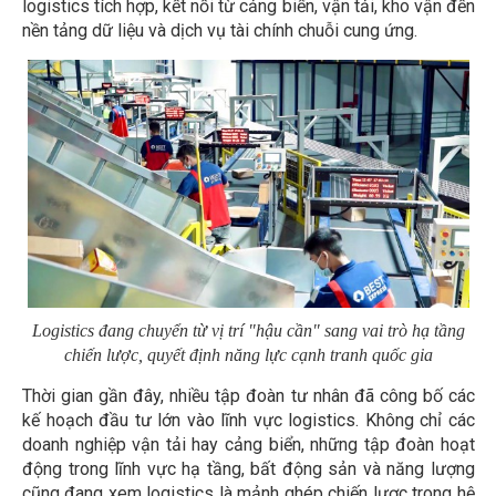
logistics tích hợp, kết nối từ cảng biển, vận tải, kho vận đến
nền tảng dữ liệu và dịch vụ tài chính chuỗi cung ứng.
Logistics đang chuyển từ vị trí "hậu cần" sang vai trò hạ tầng
chiến lược, quyết định năng lực cạnh tranh quốc gia
Thời gian gần đây, nhiều tập đoàn tư nhân đã công bố các
kế hoạch đầu tư lớn vào lĩnh vực logistics. Không chỉ các
doanh nghiệp vận tải hay cảng biển, những tập đoàn hoạt
động trong lĩnh vực hạ tầng, bất động sản và năng lượng
cũng đang xem logistics là mảnh ghép chiến lược trong hệ