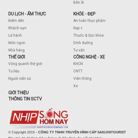
Bên lề
DU LỊCH - ẨM THỰC
KHỎE - ĐẸP
Điểm đến
An toàn thực phẩm
Khách sạn
Đẹp +
Lữ hành
Thuốc & Sức khỏe
Món ngon
Dinh dưỡng
Nhà hàng
Tư vấn
THẾ GIỚI
CÔNG NGHỆ - XE
Vòng quanh thế giới
KHCN
Tư liệu
CNTT
Người viễn xứ
Viễn thông
Xe
GIỚI THIỆU
THÔNG TIN SCTV
© Copyright 2019 –
CÔNG TY TNHH TRUYỀN HÌNH CÁP SAIGONTOURIST