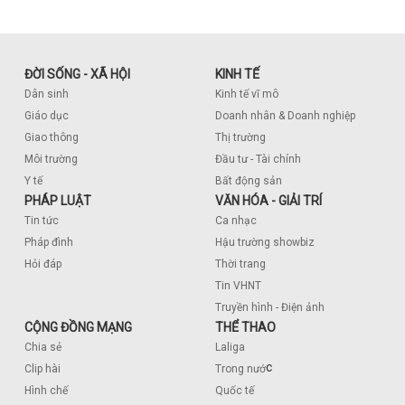
ĐỜI SỐNG - XÃ HỘI
KINH TẾ
Dân sinh
Kinh tế vĩ mô
Giáo dục
Doanh nhân & Doanh nghiệp
Giao thông
Thị trường
Môi trường
Đầu tư - Tài chính
Y tế
Bất động sản
PHÁP LUẬT
VĂN HÓA - GIẢI TRÍ
Tin tức
Ca nhạc
Pháp đình
Hậu trường showbiz
Hỏi đáp
Thời trang
Tin VHNT
Truyền hình - Điện ảnh
CỘNG ĐỒNG MẠNG
THỂ THAO
Chia sẻ
Laliga
c
Clip hài
Trong nướ
Hình chế
Quốc tế