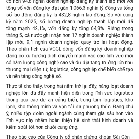
có hơn 94,8 nghìn doanh nghiệp đăng ký thành lập mới với
tổng số vốn đăng ký đạt gần 1.066,3 nghìn tỷ đồng và tổng
số lao động đăng ký là 432,8 nghìn lao động. So với cùng
kỳ năm 2025, số lượng doanh nghiệp thành lập mới đã
tăng mạnh 42,1%, vốn đăng ký tăng 64,8%. Riêng trong
tháng 5, cả nước ghi nhận hơn 17 nghìn doanh nghiệp thành
lập mới, 9,1 nghìn doanh nghiệp quay trở lại hoạt động.
Theo phân tích của VCCI, dòng vốn đăng ký doanh nghiệp
đang có xu hướng dịch chuyển mạnh vào các lĩnh vực mới
có hàm lượng công nghệ cao và dư địa tăng trưởng lớn như
thương mại điện tử, logistics, công nghiệp chế biến chế tạo
và nền tảng công nghệ số.
Thực tế cho thấy, trong hai năm trở lại đây, hàng loạt doanh
nghiệp lớn đã đẩy mạnh hiện diện trong lĩnh vực logistics
thông qua các dự án cảng biển, trung tâm logistics, kho
lạnh, kho thông minh và vận tải đa phương thức. Đáng chú
ý, nhiều tập đoàn ngoài ngành cũng tham gia sâu hơn vào
lĩnh vực này nhằm hoàn thiện hệ sinh thái kinh doanh và
kiểm soát tốt hơn chuỗi cung ứng.
Theo báo cáo của Công ty cổ phần chứng khoán Sài Gòn -