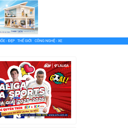
ỎE - ĐẸP
THẾ GIỚI
CÔNG NGHỆ - XE