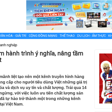
VĂN HÓA - GIẢI TRÍ
CỘNG ĐỒNG MẠNG
THỂ THAO
DU LỊCH - ẨM THỰC
KH
anh nghiệp
 hành trình ý nghĩa, nâng tầm
t
mãnh liệt tạo nên một kênh truyền hình hàng
g cấp cho người tiêu dùng Việt những giá trị
a và dịch vụ uy tín và chất lượng. Trải qua 14
ngừng, với việc luôn ưu tiên chất lượng sản
 đã tự hào trở thành một trong những kênh
ại Việt Nam.