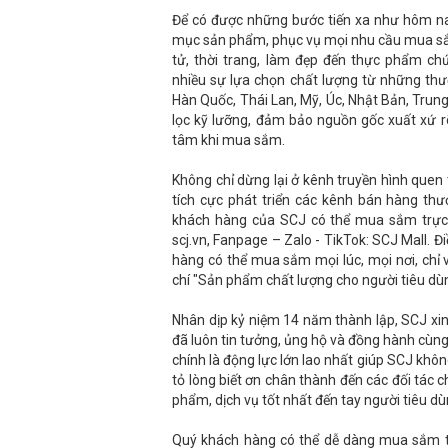
Để có được những bước tiến xa như hôm n
mục sản phẩm, phục vụ mọi nhu cầu mua sắ
tử, thời trang, làm đẹp đến thực phẩm 
nhiều sự lựa chọn chất lượng từ những thươ
Hàn Quốc, Thái Lan, Mỹ, Úc, Nhật Bản, Tru
lọc kỹ lưỡng, đảm bảo nguồn gốc xuất xứ r
tâm khi mua sắm.
Không chỉ dừng lại ở kênh truyền hình que
tích cực phát triển các kênh bán hàng thư
khách hàng của SCJ có thể mua sắm trực 
scj.vn, Fanpage – Zalo - TikTok: SCJ Mall. Đ
hàng có thể mua sắm mọi lúc, mọi nơi, chỉ 
chí "Sản phẩm chất lượng cho người tiêu dù
Nhân dịp kỷ niệm 14 năm thành lập, SCJ xin 
đã luôn tin tưởng, ủng hộ và đồng hành cùng 
chính là động lực lớn lao nhất giúp SCJ khôn
tỏ lòng biết ơn chân thành đến các đối tác
phẩm, dịch vụ tốt nhất đến tay người tiêu dù
Quý khách hàng có thể dễ dàng mua sắm 