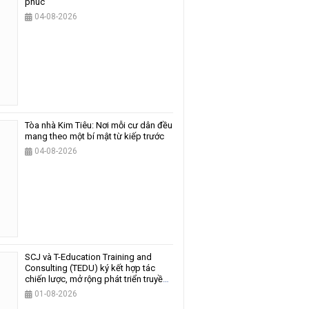
phúc
04-08-2026
Tòa nhà Kim Tiêu: Nơi mỗi cư dân đều
mang theo một bí mật từ kiếp trước
04-08-2026
SCJ và T-Education Training and
Consulting (TEDU) ký kết hợp tác
chiến lược, mở rộng phát triển truyền
thông và giáo dục
01-08-2026