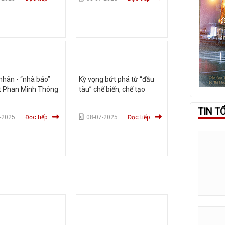
hân - “nhà báo”
Kỳ vọng bứt phá từ “đầu
ệt Phan Minh Thông
tàu” chế biến, chế tạo
TIN T
-2025
Đọc tiếp
08-07-2025
Đọc tiếp