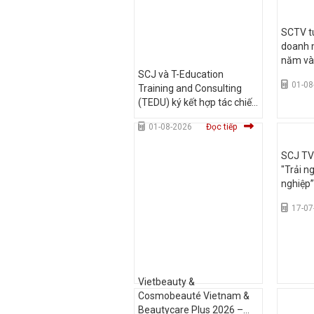
SCTV tu
doanh m
năm và
SCJ và T-Education
01-08
Training and Consulting
(TEDU) ký kết hợp tác chiến
lược, mở rộng phát triển
01-08-2026
Đọc tiếp
truyền thông và giáo dục
SCJ T
"Trải n
nghiệp”
Đại họ
17-07
HCM
Vietbeauty &
Cosmobeauté Vietnam &
Beautycare Plus 2026 –