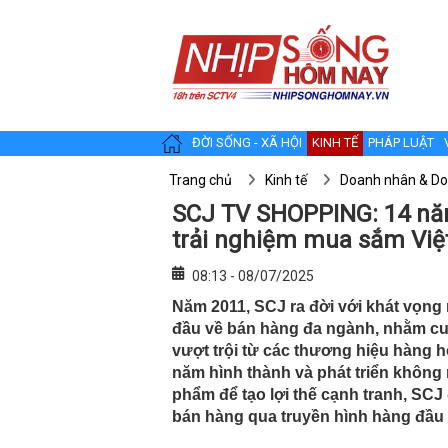
ĐỜI SỐNG - XÃ HỘI
KINH TẾ
PHÁP LUẬT
Trang chủ
Kinh tế
Doanh nhân & Do
SCJ TV SHOPPING: 14 năm
trải nghiệm mua sắm Việ
08:13 - 08/07/2025
Năm 2011, SCJ ra đời với khát vọng 
đầu về bán hàng đa ngành, nhằm cun
vượt trội từ các thương hiệu hàng hó
năm hình thành và phát triển không 
phẩm để tạo lợi thế cạnh tranh, SCJ
bán hàng qua truyền hình hàng đầu t