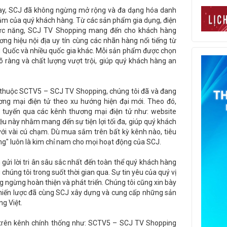
ay, SCJ đã không ngừng mở rộng và đa dạng hóa danh
m của quý khách hàng. Từ các sản phẩm gia dụng, điện
chức năng, SCJ TV Shopping mang đến cho khách hàng
ng hiệu nội địa uy tín cùng các nhãn hàng nổi tiếng từ
ng Quốc và nhiều quốc gia khác. Mỗi sản phẩm được chọn
õ ràng và chất lượng vượt trội, giúp quý khách hàng an
n thuộc SCTV5 – SCJ TV Shopping, chúng tôi đã và đang
ơng mại điện tử theo xu hướng hiện đại mới. Theo đó,
tuyến qua các kênh thương mại điện tử như: website
iều này nhằm mang đến sự tiện lợi tối đa, giúp quý khách
với vài cú chạm. Dù mua sắm trên bất kỳ kênh nào, tiêu
ng" luôn là kim chỉ nam cho mọi hoạt động của SCJ.
gửi lời tri ân sâu sắc nhất đến toàn thể quý khách hàng
chúng tôi trong suốt thời gian qua. Sự tin yêu của quý vị
g ngừng hoàn thiện và phát triển. Chúng tôi cũng xin bày
 chiến lược đã cùng SCJ xây dựng và cung cấp những sản
ng Việt.
trên kênh chính thống như: SCTV5 – SCJ TV Shopping