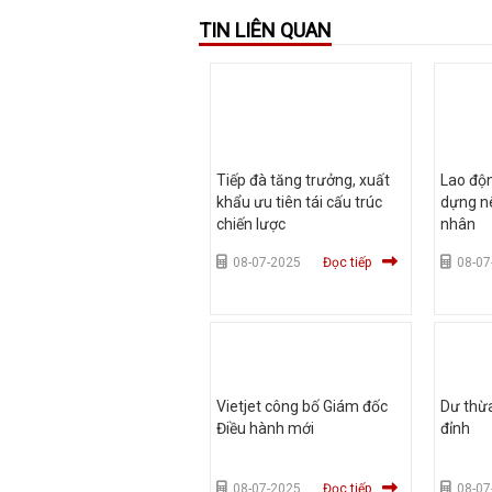
TIN LIÊN QUAN
Tiếp đà tăng trưởng, xuất
Lao độn
khẩu ưu tiên tái cấu trúc
dựng n
chiến lược
nhân
08-07-2025
Đọc tiếp
08-07
Vietjet công bố Giám đốc
Dư thừ
Điều hành mới
đỉnh
08-07-2025
Đọc tiếp
08-07