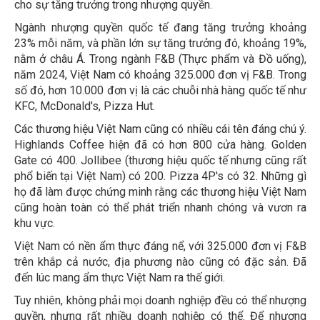
cho sự tăng trưởng trong nhượng quyền.
Ngành nhượng quyền quốc tế đang tăng trưởng khoảng
23% mỗi năm, và phần lớn sự tăng trưởng đó, khoảng 19%,
nằm ở châu Á. Trong ngành F&B (Thực phẩm và Đồ uống),
năm 2024, Việt Nam có khoảng 325.000 đơn vị F&B. Trong
số đó, hơn 10.000 đơn vị là các chuỗi nhà hàng quốc tế như
KFC, McDonald's, Pizza Hut.
Các thương hiệu Việt Nam cũng có nhiều cái tên đáng chú ý.
Highlands Coffee hiện đã có hơn 800 cửa hàng. Golden
Gate có 400. Jollibee (thương hiệu quốc tế nhưng cũng rất
phổ biến tại Việt Nam) có 200. Pizza 4P's có 32. Những gì
họ đã làm được chứng minh rằng các thương hiệu Việt Nam
cũng hoàn toàn có thể phát triển nhanh chóng và vươn ra
khu vực.
Việt Nam có nền ẩm thực đáng nể, với 325.000 đơn vị F&B
trên khắp cả nước, địa phương nào cũng có đặc sản. Đã
đến lúc mang ẩm thực Việt Nam ra thế giới.
Tuy nhiên, không phải mọi doanh nghiệp đều có thể nhượng
quyền, nhưng rất nhiều doanh nghiệp có thể. Để nhượng