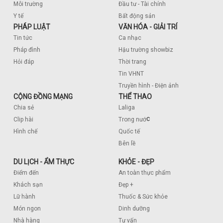
Môi trường
Đầu tư - Tài chính
Y tế
Bất động sản
PHÁP LUẬT
VĂN HÓA - GIẢI TRÍ
Tin tức
Ca nhạc
Pháp đình
Hậu trường showbiz
Hỏi đáp
Thời trang
Tin VHNT
Truyền hình - Điện ảnh
CỘNG ĐỒNG MẠNG
THỂ THAO
Chia sẻ
Laliga
c
Clip hài
Trong nướ
Hình chế
Quốc tế
Bên lề
DU LỊCH - ẨM THỰC
KHỎE - ĐẸP
Điểm đến
An toàn thực phẩm
Khách sạn
Đẹp +
Lữ hành
Thuốc & Sức khỏe
Món ngon
Dinh dưỡng
Nhà hàng
Tư vấn