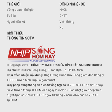
THẾ GIỚI
CÔNG NGHỆ - XE
Vòng quanh thế giới
KHCN
Tư liệu
CNTT
Người viễn xứ
Viễn thông
Xe
GIỚI THIỆU
THÔNG TIN SCTV
© Copyright 2019 –
CÔNG TY TNHH TRUYỀN HÌNH CÁP SAIGONTOURIST
Địa chỉ:
31-33 Đinh Công Tráng, P. Tân Định, Tp. Hồ Chí Minh.
Chịu trách nhiệm nội dung:
Ông Lương Quốc Huy, Tổng giám đốc Công ty
TNHH Truyền hình Cáp Saigontourist.
Giấy phép trang thông tin điện tử tổng hợp số:
33/GP-STTTT do Sở Thông
tin và truyền thông TPHCM cấp ngày 20/5/2019. Cập nhật giấy phép theo
quyết định số 7699/GP-TTĐT ngày 13 tháng 7 năm 2026 của sở VH&TT
Tp.HCM.