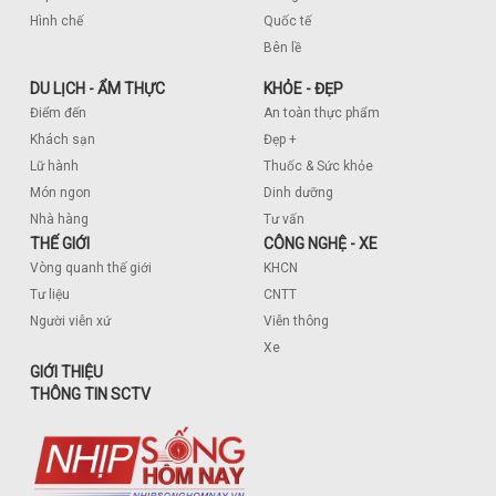
Hình chế
Quốc tế
Bên lề
DU LỊCH - ẨM THỰC
KHỎE - ĐẸP
Điểm đến
An toàn thực phẩm
Khách sạn
Đẹp +
Lữ hành
Thuốc & Sức khỏe
Món ngon
Dinh dưỡng
Nhà hàng
Tư vấn
THẾ GIỚI
CÔNG NGHỆ - XE
Vòng quanh thế giới
KHCN
Tư liệu
CNTT
Người viễn xứ
Viễn thông
Xe
GIỚI THIỆU
THÔNG TIN SCTV