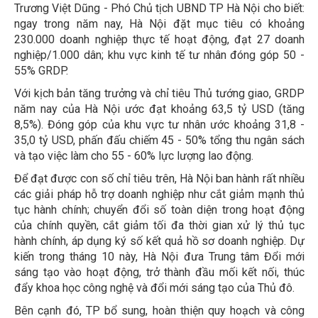
Trương Việt Dũng - Phó Chủ tịch UBND TP Hà Nội cho biết:
ngay trong năm nay, Hà Nội đặt mục tiêu có khoảng
230.000 doanh nghiệp thực tế hoạt động, đạt 27 doanh
nghiệp/1.000 dân; khu vực kinh tế tư nhân đóng góp 50 -
55% GRDP.
Với kịch bản tăng trưởng và chỉ tiêu Thủ tướng giao, GRDP
năm nay của Hà Nội ước đạt khoảng 63,5 tỷ USD (tăng
8,5%). Đóng góp của khu vực tư nhân ước khoảng 31,8 -
35,0 tỷ USD, phấn đấu chiếm 45 - 50% tổng thu ngân sách
và tạo việc làm cho 55 - 60% lực lượng lao động.
Để đạt được con số chỉ tiêu trên, Hà Nội ban hành rất nhiều
các giải pháp hỗ trợ doanh nghiệp như cắt giảm mạnh thủ
tục hành chính; chuyển đổi số toàn diện trong hoạt động
của chính quyền, cắt giảm tối đa thời gian xử lý thủ tục
hành chính, áp dụng ký số kết quả hồ sơ doanh nghiệp. Dự
kiến trong tháng 10 này, Hà Nội đưa Trung tâm Đổi mới
sáng tạo vào hoạt động, trở thành đầu mối kết nối, thúc
đẩy khoa học công nghệ và đổi mới sáng tạo của Thủ đô.
Bên cạnh đó, TP bổ sung, hoàn thiện quy hoạch và công