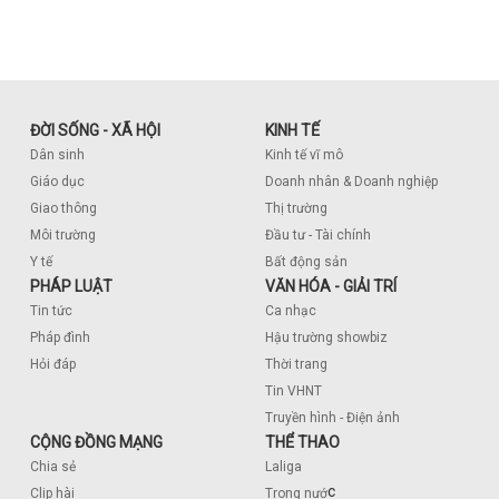
ĐỜI SỐNG - XÃ HỘI
KINH TẾ
Dân sinh
Kinh tế vĩ mô
Giáo dục
Doanh nhân & Doanh nghiệp
Giao thông
Thị trường
Môi trường
Đầu tư - Tài chính
Y tế
Bất động sản
PHÁP LUẬT
VĂN HÓA - GIẢI TRÍ
Tin tức
Ca nhạc
Pháp đình
Hậu trường showbiz
Hỏi đáp
Thời trang
Tin VHNT
Truyền hình - Điện ảnh
CỘNG ĐỒNG MẠNG
THỂ THAO
Chia sẻ
Laliga
c
Clip hài
Trong nướ