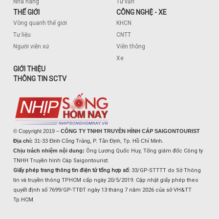
Nhà hàng
Tư vấn
THẾ GIỚI
CÔNG NGHỆ - XE
Vòng quanh thế giới
KHCN
Tư liệu
CNTT
Người viễn xứ
Viễn thông
Xe
GIỚI THIỆU
THÔNG TIN SCTV
© Copyright 2019 –
CÔNG TY TNHH TRUYỀN HÌNH CÁP SAIGONTOURIST
Địa chỉ:
31-33 Đinh Công Tráng, P. Tân Định, Tp. Hồ Chí Minh.
Chịu trách nhiệm nội dung:
Ông Lương Quốc Huy, Tổng giám đốc Công ty
TNHH Truyền hình Cáp Saigontourist.
Giấy phép trang thông tin điện tử tổng hợp số:
33/GP-STTTT do Sở Thông
tin và truyền thông TPHCM cấp ngày 20/5/2019. Cập nhật giấy phép theo
quyết định số 7699/GP-TTĐT ngày 13 tháng 7 năm 2026 của sở VH&TT
Tp.HCM.