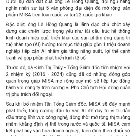
Dưới sự dẫn dắt của ông Lê Hồng Quang, đội ngũ hàng
nghìn nhân sự tại 5 văn phòng đại diện đã mở rộng sản
phẩm MISA trên toàn quốc và tại 22 quốc gia khác.
Đặc biệt, ông Lê Hồng Quang là lãnh đạo chủ chốt xây
dựng các chiến lược trọng yếu như tái cấu trúc hệ thống
kinh doanh hiệu quả, triển khai các sản phẩm ứng dụng trí
tuệ nhân tạo (AI) hướng tới mục tiêu giúp gần 1 triệu doanh
nghiệp tiếp cận AI nhằm gia tăng năng suất, lợi thế cạnh
tranh và góp phần phát triển kinh tế số.
Trước đó, bà Đinh Thị Thúy - Tổng Giám đốc tiền nhiệm với
2 nhiệm kỳ (2016 - 2024) cũng đã có những đóng góp
quan trọng giúp MISA mở rộng quy mô sẽ tiếp tục đồng
hành với công ty trên cương vị Phó Chủ tịch Hội đồng quản
trị phụ trách đối ngoại.
Sau khi bổ nhiệm Tân Tổng Giám đốc, MISA sẽ đẩy mạnh
phát triển, tăng cường đầu tư vào AI để duy trì vị trí dẫn
đầu trong lĩnh vực công nghệ, đồng thời mở rộng thị trường
nhằm khẳng định vị thế trong nước và quốc tế. MISA cam
kết phát huy văn hóa doanh nghiệp, kiên định theo đuổi sứ