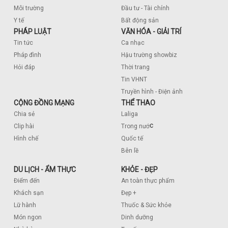
Môi trường
Đầu tư - Tài chính
Y tế
Bất động sản
PHÁP LUẬT
VĂN HÓA - GIẢI TRÍ
Tin tức
Ca nhạc
Pháp đình
Hậu trường showbiz
Hỏi đáp
Thời trang
Tin VHNT
Truyền hình - Điện ảnh
CỘNG ĐỒNG MẠNG
THỂ THAO
Chia sẻ
Laliga
c
Clip hài
Trong nướ
Hình chế
Quốc tế
Bên lề
DU LỊCH - ẨM THỰC
KHỎE - ĐẸP
Điểm đến
An toàn thực phẩm
Khách sạn
Đẹp +
Lữ hành
Thuốc & Sức khỏe
Món ngon
Dinh dưỡng