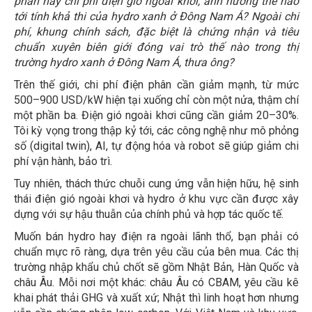
phân hay chi phí điện gió ngoài khơi, ảnh hưởng thế nào
tới tính khả thi của hydro xanh ở Đông Nam Á? Ngoài chi
phí, khung chính sách, đặc biệt là chứng nhận và tiêu
chuẩn xuyên biên giới đóng vai trò thế nào trong thị
trường hydro xanh ở Đông Nam Á, thưa ông?
Trên thế giới, chi phí điện phân cần giảm mạnh, từ mức
500–900 USD/kW hiện tại xuống chỉ còn một nửa, thậm chí
một phần ba. Điện gió ngoài khơi cũng cần giảm 20–30%.
Tôi kỳ vọng trong thập kỷ tới, các công nghệ như mô phỏng
số (digital twin), AI, tự động hóa và robot sẽ giúp giảm chi
phí vận hành, bảo trì.
Tuy nhiên, thách thức chuỗi cung ứng vẫn hiện hữu, hệ sinh
thái điện gió ngoài khơi và hydro ở khu vực cần được xây
dựng với sự hậu thuẫn của chính phủ và hợp tác quốc tế.
Muốn bán hydro hay điện ra ngoài lãnh thổ, bạn phải có
chuẩn mực rõ ràng, dựa trên yêu cầu của bên mua. Các thị
trường nhập khẩu chủ chốt sẽ gồm Nhật Bản, Hàn Quốc và
châu Âu. Mỗi nơi một khác: châu Âu có CBAM, yêu cầu kê
khai phát thải GHG và xuất xứ; Nhật thì linh hoạt hơn nhưng