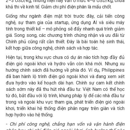
2–3 USD/kg, nhưng hiện nay vẫn ở mức 4–6 USD/kg, chưa
khả thi về kinh tế. Giảm chi phí điện phân là mấu chốt.
Giống như ngành điện mặt trời trước đây, cải tiến công
nghệ, sự tham gia của startup, ứng dụng AI và siêu máy
tính trong thiết kế – mô phỏng sẽ đẩy nhanh quá trình giảm
giá. Song song, các chương trình chứng nhận và ưu đãi từ
Chính phủ cũng rất cần thiết. Đây là bài toán hệ sinh thái,
kết hợp giữa công nghệ, chính sách và hợp tác.
Hiện tại, trong khu vực chưa có dự án nào tích hợp đầy đủ
điện gió ngoài khơi và hydro vẫn còn khá mới. Nhưng xu
hướng chính sách đã hướng về phía đó. Ví dụ, Philippines
đã ban hành lộ trình điện gió ngoài khơi và đang xem xét
đưa hydro vào kế hoạch dài hạn. Chính sự cam kết chính
sách sớm này đã thu hút nhà đầu tư. Việt Nam có thể học
từ đó, bắt đầu với lộ trình, khung pháp lý để các nhà đầu tư
trong và ngoài khu vực tham gia, phát triển điện gió ngoài
khơi, triển khai hệ thống điện phân ngay trên giàn và tích
hợp hydro vào hệ thống.
-
Chi phí công nghệ, chẳng hạn vốn và vận hành điện