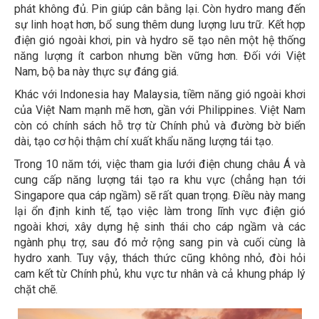
phát không đủ. Pin giúp cân bằng lại. Còn hydro mang đến
sự linh hoạt hơn, bổ sung thêm dung lượng lưu trữ. Kết hợp
điện gió ngoài khơi, pin và hydro sẽ tạo nên một hệ thống
năng lượng ít carbon nhưng bền vững hơn. Đối với Việt
Nam, bộ ba này thực sự đáng giá.
Khác với Indonesia hay Malaysia, tiềm năng gió ngoài khơi
của Việt Nam mạnh mẽ hơn, gần với Philippines. Việt Nam
còn có chính sách hỗ trợ từ Chính phủ và đường bờ biển
dài, tạo cơ hội thậm chí xuất khẩu năng lượng tái tạo.
Trong 10 năm tới, việc tham gia lưới điện chung châu Á và
cung cấp năng lượng tái tạo ra khu vực (chẳng hạn tới
Singapore qua cáp ngầm) sẽ rất quan trọng. Điều này mang
lại ổn định kinh tế, tạo việc làm trong lĩnh vực điện gió
ngoài khơi, xây dựng hệ sinh thái cho cáp ngầm và các
ngành phụ trợ, sau đó mở rộng sang pin và cuối cùng là
hydro xanh. Tuy vậy, thách thức cũng không nhỏ, đòi hỏi
cam kết từ Chính phủ, khu vực tư nhân và cả khung pháp lý
chặt chẽ.