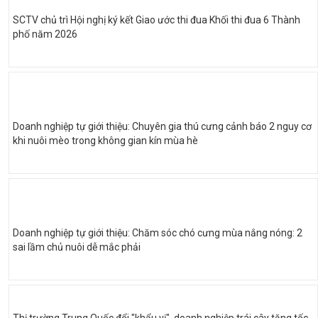
SCTV chủ trì Hội nghị ký kết Giao ước thi đua Khối thi đua 6 Thành
phố năm 2026
Doanh nghiệp tự giới thiệu: Chuyên gia thú cưng cảnh báo 2 nguy cơ
khi nuôi mèo trong không gian kín mùa hè
Doanh nghiệp tự giới thiệu: Chăm sóc chó cưng mùa nắng nóng: 2
sai lầm chủ nuôi dễ mắc phải
Thị trường Trung Quốc đổi "khẩu vị", doanh nghiệp trái cây tăng tốc