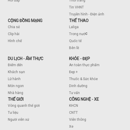
Hỏi đáp
Thời trang
Tin VHNT
Truyền hình - Điện ảnh
CỘNG ĐỒNG MẠNG
THỂ THAO
Chia sẻ
Laliga
c
Clip hài
Trong nướ
Hình chế
Quốc tế
Bên lề
DU LỊCH - ẨM THỰC
KHỎE - ĐẸP
Điểm đến
An toàn thực phẩm
Khách sạn
Đẹp +
Lữ hành
Thuốc & Sức khỏe
Món ngon
Dinh dưỡng
Nhà hàng
Tư vấn
THẾ GIỚI
CÔNG NGHỆ - XE
Vòng quanh thế giới
KHCN
Tư liệu
CNTT
Người viễn xứ
Viễn thông
Xe