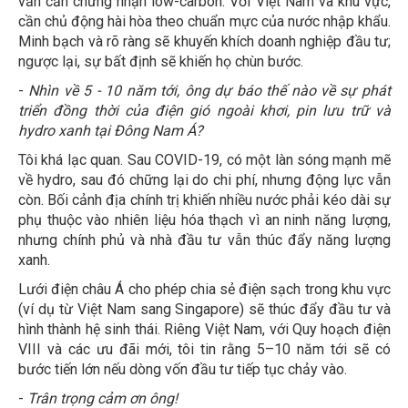
vẫn cần chứng nhận low-carbon. Với Việt Nam và khu vực,
cần chủ động hài hòa theo chuẩn mực của nước nhập khẩu.
Minh bạch và rõ ràng sẽ khuyến khích doanh nghiệp đầu tư;
ngược lại, sự bất định sẽ khiến họ chùn bước.
-
Nhìn về 5 - 10 năm tới, ông dự báo thế nào về sự phát
triển đồng thời của điện gió ngoài khơi, pin lưu trữ và
hydro xanh tại Đông Nam Á?
Tôi khá lạc quan. Sau COVID-19, có một làn sóng mạnh mẽ
về hydro, sau đó chững lại do chi phí, nhưng động lực vẫn
còn. Bối cảnh địa chính trị khiến nhiều nước phải kéo dài sự
phụ thuộc vào nhiên liệu hóa thạch vì an ninh năng lượng,
nhưng chính phủ và nhà đầu tư vẫn thúc đẩy năng lượng
xanh.
Lưới điện châu Á cho phép chia sẻ điện sạch trong khu vực
(ví dụ từ Việt Nam sang Singapore) sẽ thúc đẩy đầu tư và
hình thành hệ sinh thái. Riêng Việt Nam, với Quy hoạch điện
VIII và các ưu đãi mới, tôi tin rằng 5–10 năm tới sẽ có
bước tiến lớn nếu dòng vốn đầu tư tiếp tục chảy vào.
-
Trân trọng cảm ơn ông!