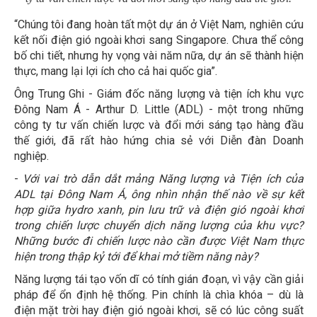
“Chúng tôi đang hoàn tất một dự án ở Việt Nam, nghiên cứu
kết nối điện gió ngoài khơi sang Singapore. Chưa thể công
bố chi tiết, nhưng hy vọng vài năm nữa, dự án sẽ thành hiện
thực, mang lại lợi ích cho cả hai quốc gia”.
Ông Trung Ghi - Giám đốc năng lượng và tiện ích khu vực
Đông Nam Á - Arthur D. Little (ADL) - một trong những
công ty tư vấn chiến lược và đổi mới sáng tạo hàng đầu
thế giới, đã rất hào hứng chia sẻ với Diễn đàn Doanh
nghiệp.
-
Với vai trò dẫn dắt mảng Năng lượng và Tiện ích của
ADL tại Đông Nam Á, ông nhìn nhận thế nào về sự kết
hợp giữa hydro xanh, pin lưu trữ và điện gió ngoài khơi
trong chiến lược chuyển dịch năng lượng của khu vực?
Những bước đi chiến lược nào cần được Việt Nam thực
hiện trong thập kỷ tới để khai mở tiềm năng này?
Năng lượng tái tạo vốn dĩ có tính gián đoạn, vì vậy cần giải
pháp để ổn định hệ thống. Pin chính là chìa khóa – dù là
điện mặt trời hay điện gió ngoài khơi, sẽ có lúc công suất