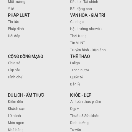
Môi trường
Đầu tư - Tài chính
Y tế
Bất động sản
PHÁP LUẬT
VĂN HÓA - GIẢI TRÍ
Tin tức
Ca nhạc
Pháp đình
Hậu trường showbiz
Hỏi đáp
Thời trang
Tin VHNT
Truyền hình - Điện ảnh
CỘNG ĐỒNG MẠNG
THỂ THAO
Chia sẻ
Laliga
c
Clip hài
Trong nướ
Hình chế
Quốc tế
Bên lề
DU LỊCH - ẨM THỰC
KHỎE - ĐẸP
Điểm đến
An toàn thực phẩm
Khách sạn
Đẹp +
Lữ hành
Thuốc & Sức khỏe
Món ngon
Dinh dưỡng
Nhà hàng
Tư vấn