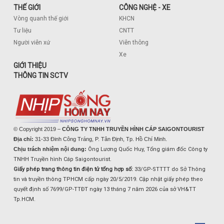
THẾ GIỚI
CÔNG NGHỆ - XE
Vòng quanh thế giới
KHCN
Tư liệu
CNTT
Người viễn xứ
Viễn thông
Xe
GIỚI THIỆU
THÔNG TIN SCTV
© Copyright 2019 –
CÔNG TY TNHH TRUYỀN HÌNH CÁP SAIGONTOURIST
Địa chỉ:
31-33 Đinh Công Tráng, P. Tân Định, Tp. Hồ Chí Minh.
Chịu trách nhiệm nội dung:
Ông Lương Quốc Huy, Tổng giám đốc Công ty
TNHH Truyền hình Cáp Saigontourist.
Giấy phép trang thông tin điện tử tổng hợp số:
33/GP-STTTT do Sở Thông
tin và truyền thông TPHCM cấp ngày 20/5/2019. Cập nhật giấy phép theo
quyết định số 7699/GP-TTĐT ngày 13 tháng 7 năm 2026 của sở VH&TT
Tp.HCM.