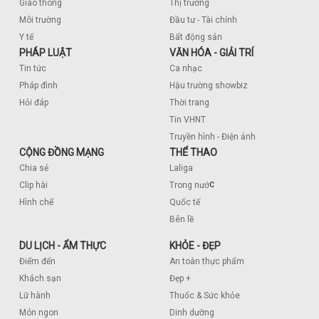
Giao thông
Thị trường
Môi trường
Đầu tư - Tài chính
Y tế
Bất động sản
PHÁP LUẬT
VĂN HÓA - GIẢI TRÍ
Tin tức
Ca nhạc
Pháp đình
Hậu trường showbiz
Hỏi đáp
Thời trang
Tin VHNT
Truyền hình - Điện ảnh
CỘNG ĐỒNG MẠNG
THỂ THAO
Chia sẻ
Laliga
c
Clip hài
Trong nướ
Hình chế
Quốc tế
Bên lề
DU LỊCH - ẨM THỰC
KHỎE - ĐẸP
Điểm đến
An toàn thực phẩm
Khách sạn
Đẹp +
Lữ hành
Thuốc & Sức khỏe
Món ngon
Dinh dưỡng