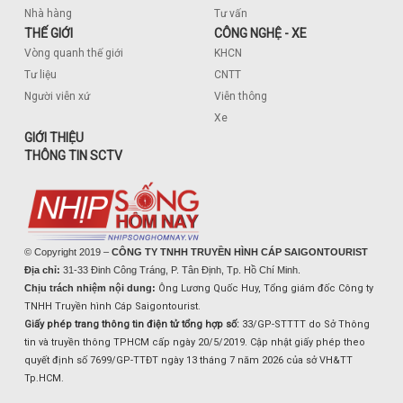
Nhà hàng
Tư vấn
THẾ GIỚI
CÔNG NGHỆ - XE
Vòng quanh thế giới
KHCN
Tư liệu
CNTT
Người viễn xứ
Viễn thông
Xe
GIỚI THIỆU
THÔNG TIN SCTV
© Copyright 2019 –
CÔNG TY TNHH TRUYỀN HÌNH CÁP SAIGONTOURIST
Địa chỉ:
31-33 Đinh Công Tráng, P. Tân Định, Tp. Hồ Chí Minh.
Chịu trách nhiệm nội dung:
Ông Lương Quốc Huy, Tổng giám đốc Công ty
TNHH Truyền hình Cáp Saigontourist.
Giấy phép trang thông tin điện tử tổng hợp số:
33/GP-STTTT do Sở Thông
tin và truyền thông TPHCM cấp ngày 20/5/2019. Cập nhật giấy phép theo
quyết định số 7699/GP-TTĐT ngày 13 tháng 7 năm 2026 của sở VH&TT
Tp.HCM.