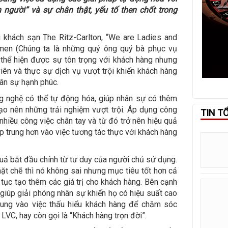
n người” và sự chân thật, yếu tố then chốt trong
i khách sạn The Ritz-Carlton, “We are Ladies and
men (Chúng ta là những quý ông quý bà phục vụ
 thể hiện được sự tôn trọng với khách hàng nhưng
iên và thực sự dịch vụ vượt trội khiến khách hàng
ân sự hạnh phúc.
ng nghệ có thể tự động hóa, giúp nhân sự có thêm
ạo nên những trải nghiệm vượt trội. Áp dụng công
TIN T
nhiều công việc chân tay và từ đó trở nên hiệu quả
ập trung hơn vào việc tương tác thực với khách hàng
quả bắt đầu chính từ tư duy của người chủ sử dụng.
ặt chẽ thì nó không sai nhưng mục tiêu tốt hơn cả
n tục tạo thêm các giá trị cho khách hàng. Bên cạnh
, giúp giải phóng nhân sự khiến họ có hiệu suất cao
trung vào việc thấu hiểu khách hàng để chăm sóc
LVC, hay còn gọi là “Khách hàng trọn đời”.