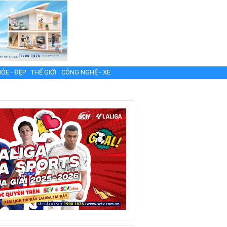
ỎE - ĐẸP
THẾ GIỚI
CÔNG NGHỆ - XE