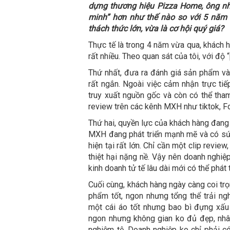
dựng thương hiệu Pizza Home, ông nh
minh” hơn như thế nào so với 5 năm t
thách thức lớn, vừa là cơ hội quý giá?
Thực tế là trong 4 năm vừa qua, khách 
rất nhiều. Theo quan sát của tôi, với độ 
Thứ nhất, đưa ra đánh giá sản phẩm và
rất ngắn. Ngoài việc cảm nhận trực ti
truy xuất nguồn gốc và còn có thể tha
review trên các kênh MXH như tiktok,
Thứ hai, quyền lực của khách hàng đang
MXH đang phát triển mạnh mẽ và có sức 
hiện tại rất lớn. Chỉ cần một clip revie
thiệt hại nặng nề. Vậy nên doanh nghiệ
kinh doanh tử tế lâu dài mới có thể phát 
Cuối cùng, khách hàng ngày càng coi tr
phẩm tốt, ngon nhưng tổng thể trải ng
một cái áo tốt nhưng bao bì đựng xấu
ngon nhưng không gian ko đủ đẹp, nhân
nghiệm tệ. Doanh nghiệp ko chỉ phải c