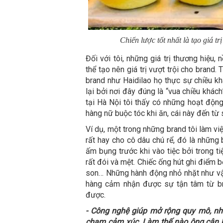
Chiến lược tốt nhất là tạo giá trị
Đối với tôi, những giá trị thương hiệu, 
thể tạo nên giá trị vượt trội cho brand.
brand như Haidilao họ thực sự chiều kh
lại bởi nơi đây đúng là “vua chiều khác
tại Hà Nội tôi thấy có những hoạt động
hàng nữ buộc tóc khi ăn, cái này đến từ 
Ví dụ, một trong những brand tôi làm vi
rất hay cho cô dâu chú rể, đó là những
ấm bụng trước khi vào tiệc bởi trong t
rất đói và mệt. Chiếc ống hút ghi điểm 
son… Những hành động nhỏ nhặt như vậy
hàng cảm nhận được sự tận tâm từ b
được.
- Công nghệ giúp mở rộng quy mô, nh
chạm cảm xúc. Làm thế nào ông cân b