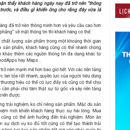
ận thấy khách hàng ngày nay đã trở nên “thông
rước, và điều gì khiến ông cho rằng đây vừa là
hàng đã trở nên thông minh hơn và yêu cầu cao hơn
“phẳng” về mặt thông tin thì khách hàng có thể:
 chất lượng sản phẩm trong một khoảng thời gian
ếp sản phẩm, khách hàng cũng có thể nhanh chóng
m khảo thêm các nguồn thông tin đa dạng khác từ
 FoodApps hay Maps…
 trở nên mạnh mẽ hơn bao giờ hết. Với các nền tảng
lan tỏa rất nhanh, quyền lực của người tiêu dùng
w, thương hiệu có thể có lực đẩy và cũng có thể chịu
p cần phải chú tâm thật sự từ gốc và xây nền tảng
triển được.
ọng trải nghiệm, ko chỉ riêng sản phẩm. Mặc dù sản
hiệm mới khiến khách hàng thực sự hài lòng. Mua
 cũng có thể ảnh hưởng đến trải nghiệm. Món ăn
 sự dịch vụ ko đủ tốt cũng có thể tạo thành trải
ó năng lực tạo sản phẩm tốt mà còn phải quản trị