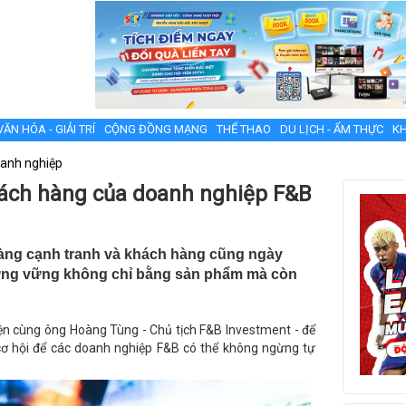
VĂN HÓA - GIẢI TRÍ
CỘNG ĐỒNG MẠNG
THỂ THAO
DU LỊCH - ẨM THỰC
KH
anh nghiệp
hách hàng của doanh nghiệp F&B
càng cạnh tranh và khách hàng cũng ngày
đứng vững không chỉ bằng sản phẩm mà còn
ện cùng ông Hoàng Tùng - Chủ tịch F&B Investment - để
cơ hội để các doanh nghiệp F&B có thể không ngừng tự