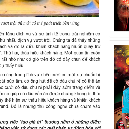
 vượt trội thì mới có thể phát triển bền vững.
nền tảng dịch vụ và sự tinh tế trong trải nghiệm có
 Thứ nhất, dịch vụ vượt trội. Chúng ta đã thấy những
ách và đó là điều khiến khách hàng muốn quay trở
h”. Thứ hai, thấu hiểu khách hàng. Một quán ăn cuốn
 rất nhỏ như có giỏ trên đó có dây chun để khách
sự thấy hiểu.
ệc cùng trong lĩnh vực tiệc cưới có một sự chuẩn bị
 bát súp ấm, có ống hút để cô dâu chú rể có thể ăn
iệc cưới cô dâu chú rể phải dậy sớm trang điểm và
bởi nó giúp cô dâu vẫn ăn được nhưng không bị thôi
 thể hiện sự thấu hiểu khách hàng và khiến khách
rand. Đó là những thứ công nghệ chưa chạm vào
ưng việc “tạo giá trị” thường nằm ở những điểm
ằng việc sử dụng các giải pháp tự động hóa với