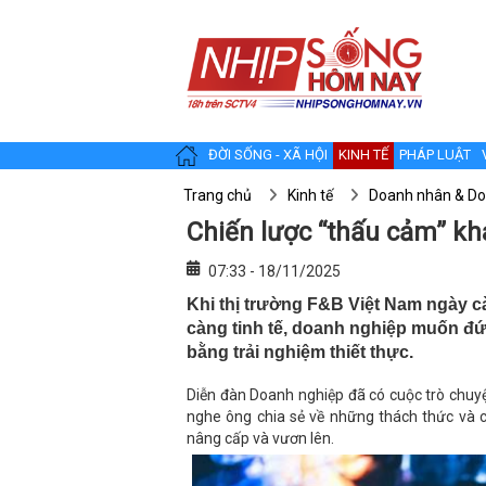
ĐỜI SỐNG - XÃ HỘI
KINH TẾ
PHÁP LUẬT
Trang chủ
Kinh tế
Doanh nhân & Do
Chiến lược “thấu cảm” k
07:33 - 18/11/2025
Khi thị trường F&B Việt Nam ngày 
càng tinh tế, doanh nghiệp muốn 
bằng trải nghiệm thiết thực.
Diễn đàn Doanh nghiệp đã có cuộc trò chuy
nghe ông chia sẻ về những thách thức và 
nâng cấp và vươn lên.