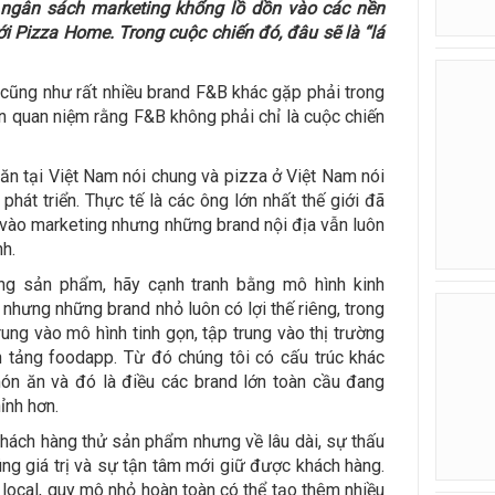
i ngân sách marketing khổng lồ dồn vào các nền
với Pizza Home. Trong cuộc chiến đó, đâu sẽ là “lá
 cũng như rất nhiều brand F&B khác gặp phải trong
ôn quan niệm rằng F&B không phải chỉ là cuộc chiến
 ăn tại Việt Nam nói chung và pizza ở Việt Nam nói
phát triển. Thực tế là các ông lớn nhất thế giới đã
ền vào marketing nhưng những brand nội địa vẫn luôn
h.
ng sản phẩm, hãy cạnh tranh bằng mô hình kinh
 nhưng những brand nhỏ luôn có lợi thế riêng, trong
rung vào mô hình tinh gọn, tập trung vào thị trường
n tảng foodapp. Từ đó chúng tôi có cấu trúc khác
món ăn và đó là điều các brand lớn toàn cầu đang
ỉnh hơn.
khách hàng thử sản phẩm nhưng về lâu dài, sự thấu
g giá trị và sự tận tâm mới giữ được khách hàng.
ocal, quy mô nhỏ hoàn toàn có thể tạo thêm nhiều