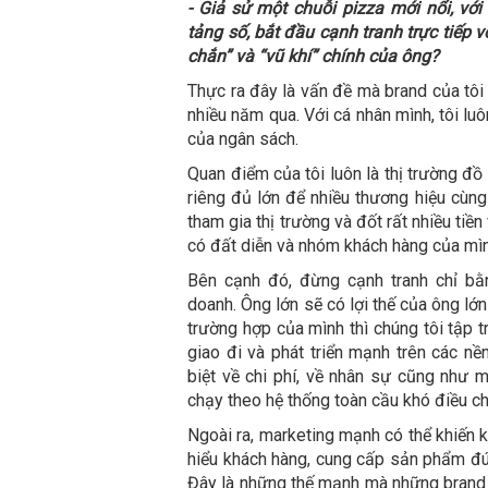
- Giả sử một chuỗi pizza mới nổi, vớ
tảng số, bắt đầu cạnh tranh trực tiếp 
chắn” và “vũ khí” chính của ông?
Thực ra đây là vấn đề mà brand của tôi
nhiều năm qua. Với cá nhân mình, tôi lu
của ngân sách.
Quan điểm của tôi luôn là thị trường đồ
riêng đủ lớn để nhiều thương hiệu cùng 
tham gia thị trường và đốt rất nhiều ti
có đất diễn và nhóm khách hàng của mìn
Bên cạnh đó, đừng cạnh tranh chỉ bằ
doanh. Ông lớn sẽ có lợi thế của ông lớn
trường hợp của mình thì chúng tôi tập t
giao đi và phát triển mạnh trên các nề
biệt về chi phí, về nhân sự cũng như 
chạy theo hệ thống toàn cầu khó điều ch
Ngoài ra, marketing mạnh có thể khiến 
hiểu khách hàng, cung cấp sản phẩm đún
Đây là những thế mạnh mà những brand l