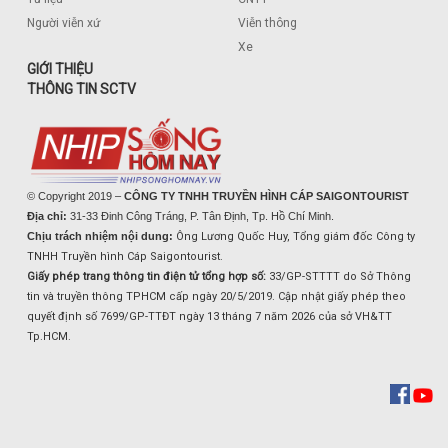
Người viễn xứ
Viễn thông
Xe
GIỚI THIỆU
THÔNG TIN SCTV
© Copyright 2019 –
CÔNG TY TNHH TRUYỀN HÌNH CÁP SAIGONTOURIST
Địa chỉ:
31-33 Đinh Công Tráng, P. Tân Định, Tp. Hồ Chí Minh.
Chịu trách nhiệm nội dung:
Ông Lương Quốc Huy, Tổng giám đốc Công ty
TNHH Truyền hình Cáp Saigontourist.
Giấy phép trang thông tin điện tử tổng hợp số:
33/GP-STTTT do Sở Thông
tin và truyền thông TPHCM cấp ngày 20/5/2019. Cập nhật giấy phép theo
quyết định số 7699/GP-TTĐT ngày 13 tháng 7 năm 2026 của sở VH&TT
Tp.HCM.