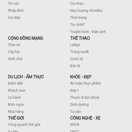
Tin tức
Ca nhạc
Pháp đình
Hậu trường showbiz
Hỏi đáp
Thời trang
Tin VHNT
Truyền hình - Điện ảnh
CỘNG ĐỒNG MẠNG
THỂ THAO
Chia sẻ
Laliga
c
Clip hài
Trong nướ
Hình chế
Quốc tế
Bên lề
DU LỊCH - ẨM THỰC
KHỎE - ĐẸP
Điểm đến
An toàn thực phẩm
Khách sạn
Đẹp +
Lữ hành
Thuốc & Sức khỏe
Món ngon
Dinh dưỡng
Nhà hàng
Tư vấn
THẾ GIỚI
CÔNG NGHỆ - XE
Vòng quanh thế giới
KHCN
Tư liệu
CNTT