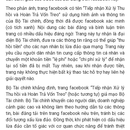
Theo phản ánh, trang facebook có tên “Tiếp nhận Xử lý Thu
hồi và Hoàn Trả Vốn Treo” sử dụng hình ảnh và thông tin
của Bộ Tài chính, đồng thời đã được facebook xác minh
(có tích xanh). Nội dung các bài đăng và bình luận trên
trang có nhiều dấu hiệu đáng ngờ. Trang này tự nhận là đại
diện Bộ Tài chính, đưa ra các thông tin rằng có thể giúp “thu
hồi tiền” cho các nạn nhân bị lừa đảo qua mạng. Trang này
yêu cầu người dân nhắn tin cung cấp thông tin cá nhân và
chuyển một khoản tiền “lệ phí” hoặc “chi phí xử lý” để nhận
lại số tiền đã bị mất. Tuy nhiên, sau khi nhận được tiền,
trang này không thực hiện bất kỳ thao tác hỗ trợ hay liên hệ
giải quyết nào.
Bộ Tài chính khẳng định, trang facebook “Tiếp nhận Xử lý
Thu hồi và Hoàn Trả Vốn Treo” (hoặc tương tự) giả mạo Bộ
Tài chính. Bộ Tài chính khuyến cáo người dân, doanh nghiệp
cảnh giác cao và không làm theo hướng dẫn từ các thông
tin, bài đăng tải trên trang facebook nêu trên, tránh bị các
đối tượng xấu lừa đảo. Đồng thời, khi phát hiện có dấu hiệu
lừa đảo cần tố giác với cơ quan chức năng để tránh thiệt