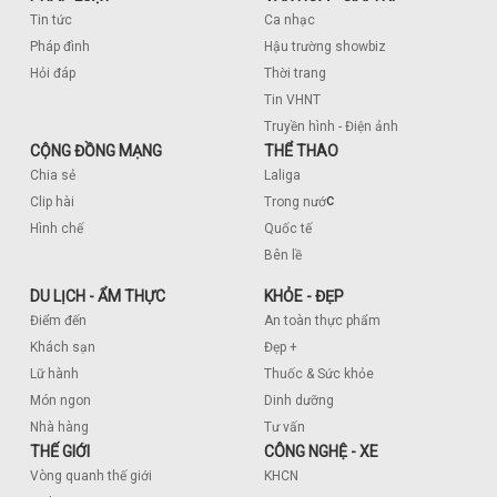
Tin tức
Ca nhạc
Pháp đình
Hậu trường showbiz
Hỏi đáp
Thời trang
Tin VHNT
Truyền hình - Điện ảnh
CỘNG ĐỒNG MẠNG
THỂ THAO
Chia sẻ
Laliga
c
Clip hài
Trong nướ
Hình chế
Quốc tế
Bên lề
DU LỊCH - ẨM THỰC
KHỎE - ĐẸP
Điểm đến
An toàn thực phẩm
Khách sạn
Đẹp +
Lữ hành
Thuốc & Sức khỏe
Món ngon
Dinh dưỡng
Nhà hàng
Tư vấn
THẾ GIỚI
CÔNG NGHỆ - XE
Vòng quanh thế giới
KHCN