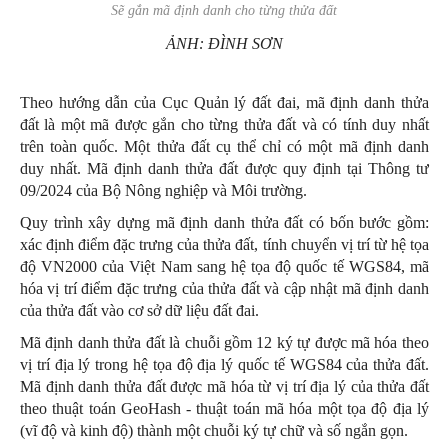
Sẽ gắn mã định danh cho từng thửa đất
ẢNH: ĐÌNH SƠN
Theo hướng dẫn của Cục Quản lý đất đai, mã định danh thửa
đất là một mã được gắn cho từng thửa đất và có tính duy nhất
trên toàn quốc. Một thửa đất cụ thể chỉ có một mã định danh
duy nhất. Mã định danh thửa đất được quy định tại Thông tư
09/2024 của Bộ Nông nghiệp và Môi trường.
Quy trình xây dựng mã định danh thửa đất có bốn bước gồm:
xác định điểm đặc trưng của thửa đất, tính chuyển vị trí từ hệ tọa
độ VN2000 của Việt Nam sang hệ tọa độ quốc tế WGS84, mã
hóa vị trí điểm đặc trưng của thửa đất và cập nhật mã định danh
của thửa đất vào cơ sở dữ liệu đất đai.
Mã định danh thửa đất là chuỗi gồm 12 ký tự được mã hóa theo
vị trí địa lý trong hệ tọa độ địa lý quốc tế WGS84 của thửa đất.
Mã định danh thửa đất được mã hóa từ vị trí địa lý của thửa đất
theo thuật toán GeoHash - thuật toán mã hóa một tọa độ địa lý
(vĩ độ và kinh độ) thành một chuỗi ký tự chữ và số ngắn gọn.