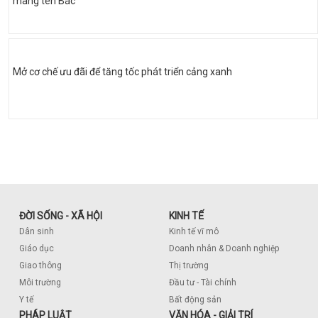
mang tên Bác
Mở cơ chế ưu đãi để tăng tốc phát triển cảng xanh
ĐỜI SỐNG - XÃ HỘI
KINH TẾ
Dân sinh
Kinh tế vĩ mô
Giáo dục
Doanh nhân & Doanh nghiệp
Giao thông
Thị trường
Môi trường
Đầu tư - Tài chính
Y tế
Bất động sản
PHÁP LUẬT
VĂN HÓA - GIẢI TRÍ