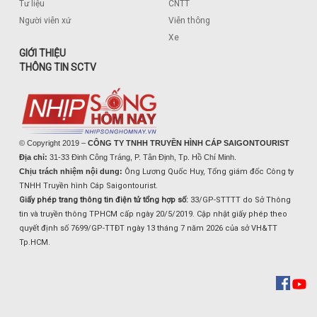
Tư liệu
CNTT
Người viễn xứ
Viễn thông
Xe
GIỚI THIỆU
THÔNG TIN SCTV
© Copyright 2019 –
CÔNG TY TNHH TRUYỀN HÌNH CÁP SAIGONTOURIST
Địa chỉ:
31-33 Đinh Công Tráng, P. Tân Định, Tp. Hồ Chí Minh.
Chịu trách nhiệm nội dung:
Ông Lương Quốc Huy, Tổng giám đốc Công ty
TNHH Truyền hình Cáp Saigontourist.
Giấy phép trang thông tin điện tử tổng hợp số:
33/GP-STTTT do Sở Thông
tin và truyền thông TPHCM cấp ngày 20/5/2019. Cập nhật giấy phép theo
quyết định số 7699/GP-TTĐT ngày 13 tháng 7 năm 2026 của sở VH&TT
Tp.HCM.