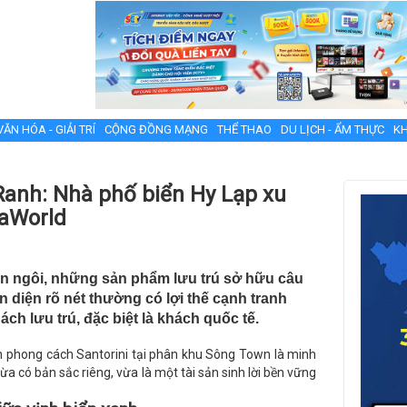
VĂN HÓA - GIẢI TRÍ
CỘNG ĐỒNG MẠNG
THỂ THAO
DU LỊCH - ẨM THỰC
KH
Ranh: Nhà phố biển Hy Lạp xu
raWorld
lên ngôi, những sản phẩm lưu trú sở hữu câu
 diện rõ nét thường có lợi thế cạnh tranh
hách lưu trú, đặc biệt là khách quốc tế.
iển phong cách Santorini tại phân khu Sông Town là minh
 có bản sắc riêng, vừa là một tài sản sinh lời bền vững