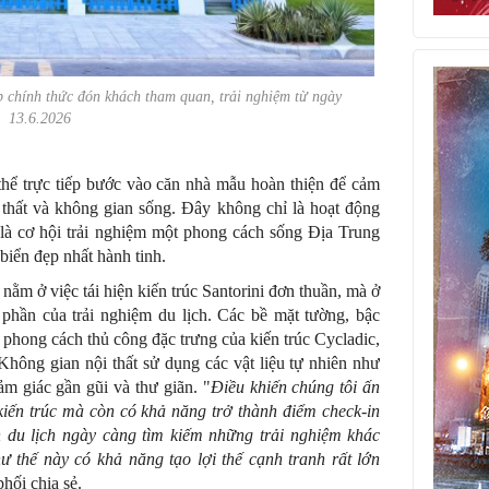
chính thức đón khách tham quan, trải nghiệm từ ngày
13.6.2026
thể trực tiếp bước vào căn nhà mẫu hoàn thiện để cảm
ội thất và không gian sống. Đây không chỉ là hoạt động
à cơ hội trải nghiệm một phong cách sống Địa Trung
biển đẹp nhất hành tinh.
ằm ở việc tái hiện kiến trúc Santorini đơn thuần, mà ở
phần của trải nghiệm du lịch. Các bề mặt tường, bậc
o phong cách thủ công đặc trưng của kiến trúc Cycladic,
hông gian nội thất sử dụng các vật liệu tự nhiên như
cảm giác gần gũi và thư giãn. "
Điều khiến chúng tôi ấn
iến trúc mà còn có khả năng trở thành điểm check-in
h du lịch ngày càng tìm kiếm những trải nghiệm khác
ư thế này có khả năng tạo lợi thế cạnh tranh rất lớn
phối chia sẻ.