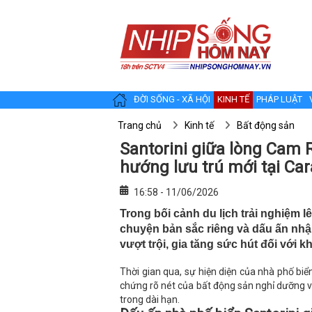
ĐỜI SỐNG - XÃ HỘI
KINH TẾ
PHÁP LUẬT
Trang chủ
Kinh tế
Bất động sản
Santorini giữa lòng Cam 
hướng lưu trú mới tại Ca
16:58 - 11/06/2026
Trong bối cảnh du lịch trải nghiệm 
chuyện bản sắc riêng và dấu ấn nhận
vượt trội, gia tăng sức hút đối với k
Thời gian qua, sự hiện diện của nhà phố b
chứng rõ nét của bất động sản nghỉ dưỡng vừa
trong dài hạn.