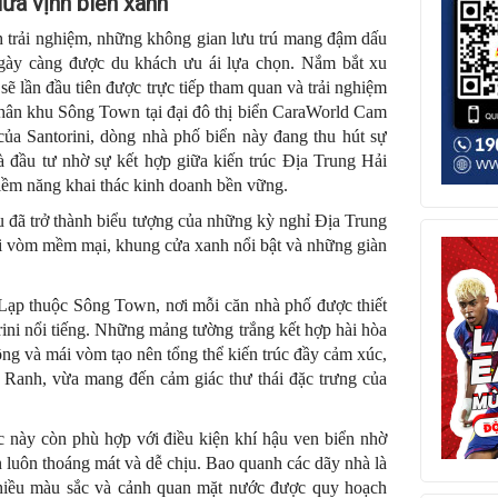
iữa vịnh biển xanh
h trải nghiệm, những không gian lưu trú mang đậm dấu
ngày càng được du khách ưu ái lựa chọn. Nắm bắt xu
ẽ lần đầu tiên được trực tiếp tham quan và trải nghiệm
hân khu Sông Town tại đại đô thị biển CaraWorld Cam
ủa Santorini, dòng nhà phố biển này đang thu hút sự
 đầu tư nhờ sự kết hợp giữa kiến trúc Địa Trung Hải
 tiềm năng khai thác kinh doanh bền vững.
lâu đã trở thành biểu tượng của những kỳ nghỉ Địa Trung
ái vòm mềm mại, khung cửa xanh nổi bật và những giàn
y Lạp thuộc Sông Town, nơi mỗi căn nhà phố được thiết
ni nổi tiếng. Những mảng tường trắng kết hợp hài hòa
ông và mái vòm tạo nên tổng thể kiến trúc đầy cảm xúc,
m Ranh, vừa mang đến cảm giác thư thái đặc trưng của
c này còn phù hợp với điều kiện khí hậu ven biển nhờ
n luôn thoáng mát và dễ chịu. Bao quanh các dãy nhà là
nhiều màu sắc và cảnh quan mặt nước được quy hoạch