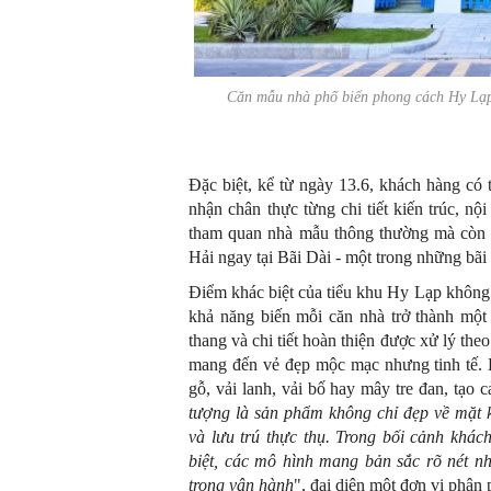
Căn mẫu nhà phố biển phong cách Hy Lạp 
Đặc biệt, kể từ ngày 13.6, khách hàng có 
nhận chân thực từng chi tiết kiến trúc, n
tham quan nhà mẫu thông thường mà còn l
Hải ngay tại Bãi Dài - một trong những bãi 
Điểm khác biệt của tiểu khu Hy Lạp không n
khả năng biến mỗi căn nhà trở thành một 
thang và chi tiết hoàn thiện được xử lý the
mang đến vẻ đẹp mộc mạc nhưng tinh tế. K
gỗ, vải lanh, vải bố hay mây tre đan, tạo 
tượng là sản phẩm không chỉ đẹp về mặt k
và lưu trú thực thụ. Trong bối cảnh khác
biệt, các mô hình mang bản sắc rõ nét nh
trong vận hành
", đại diện một đơn vị phân 