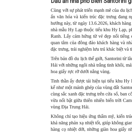
Dấu ấn nhà phố biển Santorini g
Cùng với sự phát triển mạnh mẽ của du lịc
ấn văn hóa và kiến trúc đặc trưng đang 
hướng này, từ ngày 13.6.2026, khách hàng s
nhà mẫu Hy Lạp thuộc tiểu khu Hy Lạp, p
Ranh. Lấy cảm hứng từ vẻ đẹp nổi tiếng c
quan tâm của đông đảo khách hàng và nhà
đặc trưng, trải nghiệm lưu trú khác biệt và
Trên bản đồ du lịch thế giới, Santorini từ 
Hải với những ngôi nhà trắng tinh khôi, m
hoa giấy rực rỡ dưới nắng vàng.
Tinh thần ấy được tái hiện tại tiểu khu H
kế như một mảnh ghép của vùng đất Santori
cùng sắc xanh đặc trưng trên cửa sổ, ban c
vừa nổi bật giữa thiên nhiên biển trời Ca
vùng Địa Trung Hải.
Không chỉ tạo hiệu ứng thẩm mỹ, kiến trú
khả năng phản xạ nhiệt tốt, giúp không gia
hàng cọ nhiệt đới, những giàn hoa giấy 