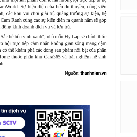
CaraWorld. Sự hiện diện của bến du thuyền, công viên
 các khu vui chơi giải trí, quảng trường sự kiện, hệ
Cam Ranh cùng các sự kiện diễn ra quanh năm sẽ góp
 động kinh doanh dịch vụ và lưu trú.
"Sắc hè bên vịnh xanh", nhà mẫu Hy Lạp sẽ chính thức
ơ hội trực tiếp cảm nhận không gian sống mang đậm
 có thể khám phá các dòng sản phẩm nổi bật của phân
ome thuộc phân khu Cara365 và trải nghiệm hệ sinh
nh.
Nguồn:
thanhnien.vn