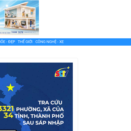
ỎE - ĐẸP
THẾ GIỚI
CÔNG NGHỆ - XE