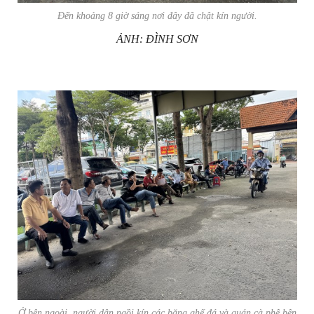
Đến khoảng 8 giờ sáng nơi đây đã chật kín người.
ẢNH: ĐÌNH SƠN
Ở bên ngoài, người dân ngồi kín các băng ghế đá và quán cà phê bên