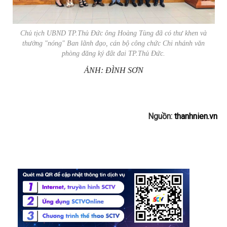
Chủ tịch UBND TP.Thủ Đức ông Hoàng Tùng đã có thư khen và
thưởng "nóng" Ban lãnh đạo, cán bộ công chức Chi nhánh văn
phòng đăng ký đất đai TP.Thủ Đức.
ẢNH: ĐÌNH SƠN
Nguồn:
thanhnien.vn