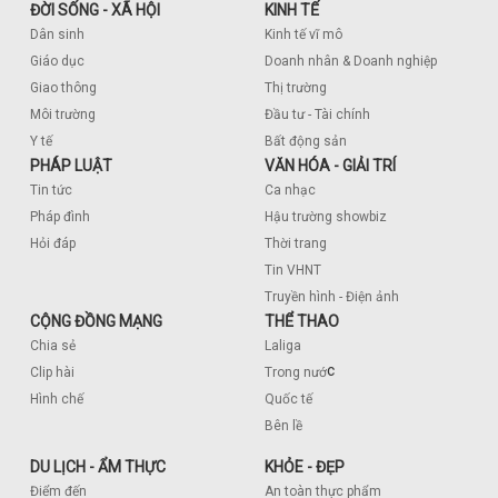
ĐỜI SỐNG - XÃ HỘI
KINH TẾ
Dân sinh
Kinh tế vĩ mô
Giáo dục
Doanh nhân & Doanh nghiệp
Giao thông
Thị trường
Môi trường
Đầu tư - Tài chính
Y tế
Bất động sản
PHÁP LUẬT
VĂN HÓA - GIẢI TRÍ
Tin tức
Ca nhạc
Pháp đình
Hậu trường showbiz
Hỏi đáp
Thời trang
Tin VHNT
Truyền hình - Điện ảnh
CỘNG ĐỒNG MẠNG
THỂ THAO
Chia sẻ
Laliga
c
Clip hài
Trong nướ
Hình chế
Quốc tế
Bên lề
DU LỊCH - ẨM THỰC
KHỎE - ĐẸP
Điểm đến
An toàn thực phẩm