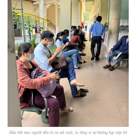
Hầu hết mọi người đều tỏ ra sốt ruột, lo lắng vì sợ không kịp nộp hồ