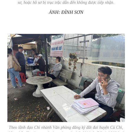
sơ, hoặc hồ sơ bị trục trặc dẫn đến không được tiếp nhận.
ẢNH: ĐÌNH SƠN
Theo lãnh đạo Chi nhánh Văn phòng đăng ký đất đai huyện Củ Chi,