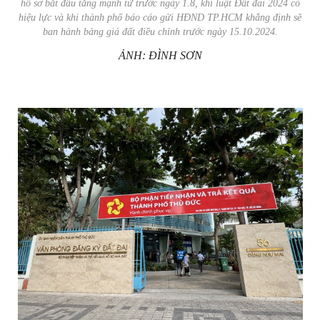
hồ sơ bắt đầu tăng mạnh từ trước ngày 1.8, khi luật Đất đai 2024 có
hiệu lực và khi thành phố báo cáo gửi HĐND TP.HCM khẳng định sẽ
ban hành bảng giá đất điều chỉnh trước ngày 15.10.2024.
ẢNH: ĐÌNH SƠN