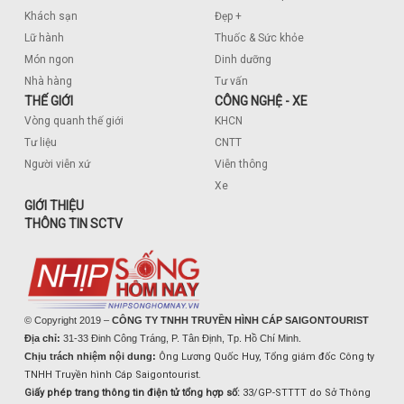
Khách sạn
Đẹp +
Lữ hành
Thuốc & Sức khỏe
Món ngon
Dinh dưỡng
Nhà hàng
Tư vấn
THẾ GIỚI
CÔNG NGHỆ - XE
Vòng quanh thế giới
KHCN
Tư liệu
CNTT
Người viễn xứ
Viễn thông
Xe
GIỚI THIỆU
THÔNG TIN SCTV
© Copyright 2019 –
CÔNG TY TNHH TRUYỀN HÌNH CÁP SAIGONTOURIST
Địa chỉ:
31-33 Đinh Công Tráng, P. Tân Định, Tp. Hồ Chí Minh.
Chịu trách nhiệm nội dung:
Ông Lương Quốc Huy, Tổng giám đốc Công ty
TNHH Truyền hình Cáp Saigontourist.
Giấy phép trang thông tin điện tử tổng hợp số:
33/GP-STTTT do Sở Thông