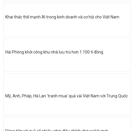
Khai thác thế mạnh AI trong kinh doanh và cơ hội cho Việt Nam
Hải Phòng khởi công khu nhà lưu trú hơn 1.100 tỉ đồng
Mỹ, Anh, Pháp, Hà Lan 'tranh mua' quả vải Việt Nam với Trung Quốc
Dòng tiền rời quỹ cổ phiếu, nhịp điều chỉnh chờ cơ hội mới