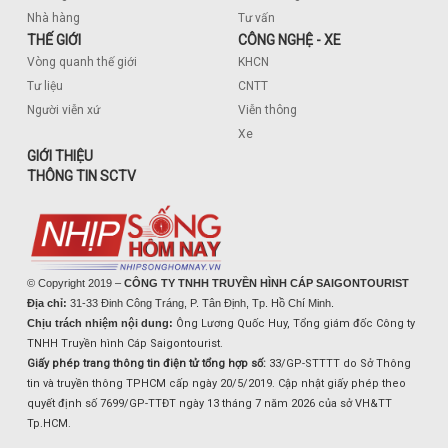
Nhà hàng
Tư vấn
THẾ GIỚI
CÔNG NGHỆ - XE
Vòng quanh thế giới
KHCN
Tư liệu
CNTT
Người viễn xứ
Viễn thông
Xe
GIỚI THIỆU
THÔNG TIN SCTV
© Copyright 2019 –
CÔNG TY TNHH TRUYỀN HÌNH CÁP SAIGONTOURIST
Địa chỉ:
31-33 Đinh Công Tráng, P. Tân Định, Tp. Hồ Chí Minh.
Chịu trách nhiệm nội dung:
Ông Lương Quốc Huy, Tổng giám đốc Công ty
TNHH Truyền hình Cáp Saigontourist.
Giấy phép trang thông tin điện tử tổng hợp số:
33/GP-STTTT do Sở Thông
tin và truyền thông TPHCM cấp ngày 20/5/2019. Cập nhật giấy phép theo
quyết định số 7699/GP-TTĐT ngày 13 tháng 7 năm 2026 của sở VH&TT
Tp.HCM.