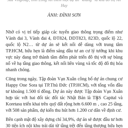
Huy
ẢNH: ĐÌNH SƠN
Nhờ có vị trí tiếp giáp các tuyến giao thông trọng điểm như
Vành đai 3, Vành đai 4, ĐT824, DDT823, 823D, quốc lộ 22,
quốc lộ N2… từ dự án sẽ kết nối dễ dàng với trung tâm
TP.HCM, hứa hẹn là điểm sáng đầu tư an cư lý tưởng khi khu
vực này đang trở thành tâm điểm phát triển đô thị với sự bùng
nổ về hạ tầng giao thông, kết nối liên vùng và tốc độ đô thị hóa
nhanh chóng.
Cũng trong ngày, Tập đoàn Vạn Xuân công bố dự án chung cư
Happy One Sora tại TP.Thủ Đức (TP.HCM), với tổng vốn đầu
tư khoảng 1.500 tỉ đồng. Dự án này được Tập đoàn Vạn Xuân
hợp tác với hai đối tác đối tác Nhật Bản là TBS Capital và
2
Koretasu triển khai trên quỹ đất rộng hơn 6.600 m
, cao 25 tầng,
với 508 sản phẩm, dự kiến thu hút hơn 1.200 cư dân về định cư.
Bên cạnh mật độ xây dựng chỉ 34,9%, dự án sẽ được đầu tư hơn
30 tiện ích nội khu trải dài từ tầng trệt đến tầng thượng hứa hẹn