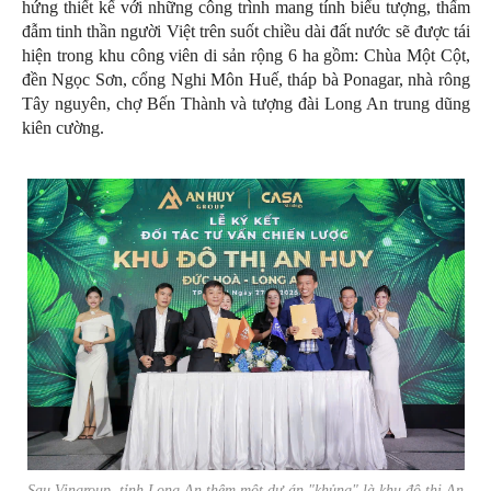
hứng thiết kế với những công trình mang tính biểu tượng, thấm
đẫm tinh thần người Việt trên suốt chiều dài đất nước sẽ được tái
hiện trong khu công viên di sản rộng 6 ha gồm: Chùa Một Cột,
đền Ngọc Sơn, cổng Nghi Môn Huế, tháp bà Ponagar, nhà rông
Tây nguyên, chợ Bến Thành và tượng đài Long An trung dũng
kiên cường.
Sau Vingroup, tỉnh Long An thêm một dự án "khủng" là khu đô thị An