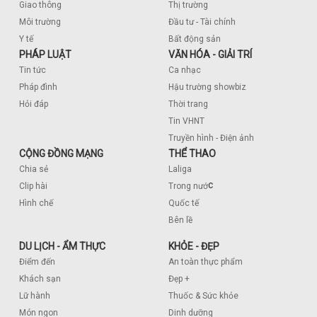
Giao thông
Thị trường
Môi trường
Đầu tư - Tài chính
Y tế
Bất động sản
PHÁP LUẬT
VĂN HÓA - GIẢI TRÍ
Tin tức
Ca nhạc
Pháp đình
Hậu trường showbiz
Hỏi đáp
Thời trang
Tin VHNT
Truyền hình - Điện ảnh
CỘNG ĐỒNG MẠNG
THỂ THAO
Chia sẻ
Laliga
c
Clip hài
Trong nướ
Hình chế
Quốc tế
Bên lề
DU LỊCH - ẨM THỰC
KHỎE - ĐẸP
Điểm đến
An toàn thực phẩm
Khách sạn
Đẹp +
Lữ hành
Thuốc & Sức khỏe
Món ngon
Dinh dưỡng