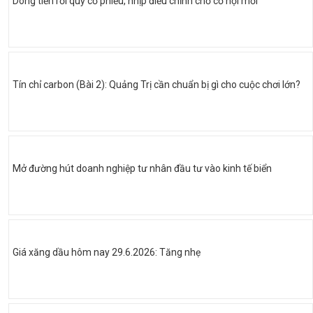
Dòng tiền rời quỹ cổ phiếu, nhịp điều chỉnh chờ cơ hội mới
Tín chỉ carbon (Bài 2): Quảng Trị cần chuẩn bị gì cho cuộc chơi lớn?
Mở đường hút doanh nghiệp tư nhân đầu tư vào kinh tế biển
Giá xăng dầu hôm nay 29.6.2026: Tăng nhẹ