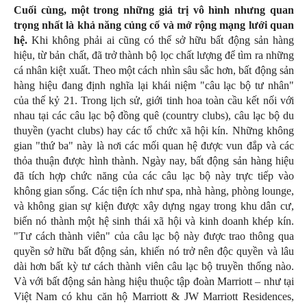
Cuối cùng, một trong những giá trị vô hình nhưng quan
trọng nhất là khả năng củng cố và mở rộng mạng lưới quan
hệ.
Khi không phải ai cũng có thể sở hữu bất động sản hàng
hiệu, từ bản chất, đã trở thành bộ lọc chất lượng để tìm ra những
cá nhân kiệt xuất. Theo một cách nhìn sâu sắc hơn, bất động sản
hàng hiệu đang định nghĩa lại khái niệm "câu lạc bộ tư nhân"
của thế kỷ 21. Trong lịch sử, giới tinh hoa toàn cầu kết nối với
nhau tại các câu lạc bộ đồng quê (country clubs), câu lạc bộ du
thuyền (yacht clubs) hay các tổ chức xã hội kín. Những không
gian "thứ ba" này là nơi các mối quan hệ được vun đắp và các
thỏa thuận được hình thành. Ngày nay, bất động sản hàng hiệu
đã tích hợp chức năng của các câu lạc bộ này trực tiếp vào
không gian sống. Các tiện ích như spa, nhà hàng, phòng lounge,
và không gian sự kiện được xây dựng ngay trong khu dân cư,
biến nó thành một hệ sinh thái xã hội và kinh doanh khép kín.
"Tư cách thành viên" của câu lạc bộ này được trao thông qua
quyền sở hữu bất động sản, khiến nó trở nên độc quyền và lâu
dài hơn bất kỳ tư cách thành viên câu lạc bộ truyền thống nào.
Và với bất động sản hàng hiệu thuộc tập đoàn Marriott – như tại
Việt Nam có khu căn hộ Marriott & JW Marriott Residences,