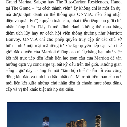
Grand Marina, Saigon hay The Ritz-Carlton Residences, Hanoi
tại The Grand – "tư cách thành viên" ấy không chỉ là một ẩn dụ,
mà được định danh cụ thể thông qua ONVIA: nền tảng nhận
diện và quản lý đặc quyền toàn cầu, phát triển riêng cho giới chủ
nhân hàng hiệu. Đây là một định danh không thể mua bằng
điểm tích lũy hay tư cách hội viên thông thường như Marriott
Bonvoy. ONVIA chỉ cho phép quyền truy cập từ các chủ sở
hữu – như một mật mã riêng tư xác lập quyền tiếp cận vào thế
giới đặc quyền của Marriott ở tầng cao nhất,chẳng hạn như việc
kết nối trực tiếp đến kênh liên lạc toàn cầu của Marriott để tận
hưởng dịch vụ concierge tại bất kỳ đâu trên thế giới. Không gian
sống - giờ đây - cũng là một "tấm hộ chiếu" dẫn lối vào cộng
đồng kín đáo và tinh hoa bậc nhất của Marriott trên toàn cầu nơi
mối liên kết giữa những chủ nhân đến từ chuẩn mực sống đẳng
cấp và vị thế khác biệt mà họ đại diện.