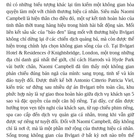
thì có những biểu tượng khác lại tìm kiếm một không gian hòa
quyện làm một với chính thương hiệu cá nhân. Siêu mẫu Naomi
Campbell là hiện thân cho điều đó, một sự kết tinh hoàn hảo của
tinh thần thời trang hàng hiệu trong hình hài bất động sản. Mối
liên kết sâu sắc của "báo đen" làng mốt với thương hiệu Bvlgari
không chỉ dừng lại ở các chiến dịch quảng bá, mà còn được thể
hiện trong chính lựa chọn không gian sống của cô. Tại Bvlgari
Hotel & Residences ở Knightsbridge, London, một trong những
địa chỉ danh giá nhất thế giới, chỉ cách Harrods và Hyde Park
vài bước chân, Naomi Campbell đã tìm thấy một không gian
phản chiếu đúng bản ngã của mình: sang trọng, tinh tế và kín
đáo tuyệt đối. Được thiết kế bởi Antonio Citterio Patricia Viel,
kiến trúc sư đứng sau nhiều dự án Bvlgari trên toàn cầu, khu
phức hợp này là sự giao thoa hoàn hảo giữa dịch vụ khách sạn 5
sao và đặc quyền của một căn hộ riêng. Tại đây, cư dân được
hưởng trọn vẹn tiện nghi của khách sạn, từ rạp chiếu phim riêng,
spa cao cấp đến dịch vụ quản gia cá nhân, trong khi vẫn giữ
được sự riêng tư tuyệt đối. Đối với Naomi Campbell, đây không
chỉ là nơi ở, mà là một phần mở rộng của thương hiệu cá nhân.
Sống trong không gian của Bvlgari ở bất kỳ nơi nào trên thế