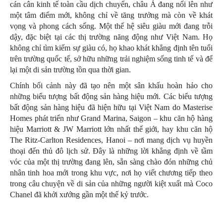
cán cân kinh tế toàn cầu dịch chuyển, châu Á đang nổi lên như
một tâm điểm mới, không chỉ về tăng trưởng mà còn về khát
vọng và phong cách sống. Một thế hệ siêu giàu mới đang trỗi
dậy, đặc biệt tại các thị trường năng động như Việt Nam. Họ
không chỉ tìm kiếm sự giàu có, họ khao khát khẳng định tên tuổi
trên trường quốc tế, sở hữu những trải nghiệm sống tinh tế và để
lại một di sản trường tồn qua thời gian.
Chính bối cảnh này đã tạo nên một sân khấu hoàn hảo cho
những biểu tượng bất động sản hàng hiệu mới. Các biểu tượng
bất động sản hàng hiệu đã hiện hữu tại Việt Nam do Masterise
Homes phát triển như Grand Marina, Saigon – khu căn hộ hàng
hiệu Marriott & JW Marriott lớn nhất thế giới, hay khu căn hộ
The Ritz-Carlton Residences, Hanoi – nơi mang dịch vụ huyền
thoại đến thủ đô lịch sử. Đây là những lời khẳng định về tầm
vóc của một thị trường đang lên, sẵn sàng chào đón những chủ
nhân tinh hoa mới trong khu vực, nơi họ viết chương tiếp theo
trong câu chuyện về di sản của những người kiệt xuất mà Coco
Chanel đã khởi xướng gần một thế kỷ trước.