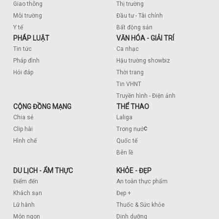
Giao thông
Thị trường
Môi trường
Đầu tư - Tài chính
Y tế
Bất động sản
PHÁP LUẬT
VĂN HÓA - GIẢI TRÍ
Tin tức
Ca nhạc
Pháp đình
Hậu trường showbiz
Hỏi đáp
Thời trang
Tin VHNT
Truyền hình - Điện ảnh
CỘNG ĐỒNG MẠNG
THỂ THAO
Chia sẻ
Laliga
c
Clip hài
Trong nướ
Hình chế
Quốc tế
Bên lề
DU LỊCH - ẨM THỰC
KHỎE - ĐẸP
Điểm đến
An toàn thực phẩm
Khách sạn
Đẹp +
Lữ hành
Thuốc & Sức khỏe
Món ngon
Dinh dưỡng