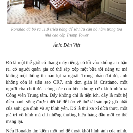
Ronaldo đã bỏ ra 11,8 triệu bảng để sở hữu căn hộ nằm trong tòa
nhà cao cấp Trump Tower
Ảnh: Dân Việt
Đó là một thế giới có thang máy riêng, có lối vào không ai nhận
ra, có người quản gia có thể sắp xếp một bữa tối riêng tư mà
không một thông tin nào lọt ra ngoài. Trong pháo đài đó, anh
không còn là siêu sao CR7, anh đơn giản là Cristiano, một
người cha chơi đùa cùng các con bên khung cửa kính nhìn ra
Công viên Trung tâm. Đây không chỉ là tiện ích, đây là một hệ
điều hành sống được thiết kế để bảo vệ thứ tài sản quý giá nhất
của anh: gia đình và sự bình yên. Đó là thứ xa xỉ đích thực, một
giá trị vô hình mà chỉ những thương hiệu hàng đầu mới có thể
mang lại.
Nếu Ronaldo tìm kiếm một nơi để thoát khỏi hình ảnh của mình,