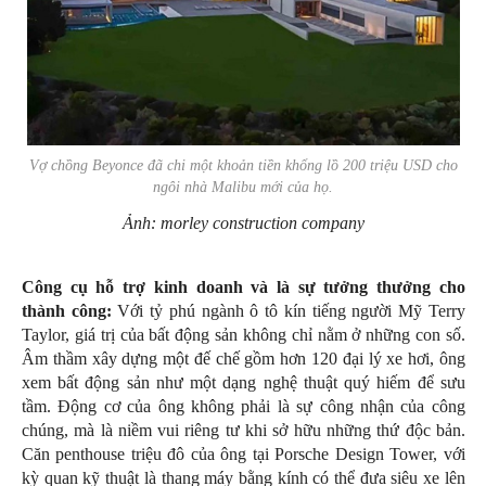
Vợ chồng Beyonce đã chi một khoản tiền khổng lồ 200 triệu USD cho
ngôi nhà Malibu mới của họ.
Ảnh: morley construction company
Công cụ hỗ trợ kinh doanh và là sự tưởng thưởng cho
thành công:
Với tỷ phú ngành ô tô kín tiếng người Mỹ Terry
Taylor, giá trị của bất động sản không chỉ nằm ở những con số.
Âm thầm xây dựng một đế chế gồm hơn 120 đại lý xe hơi, ông
xem bất động sản như một dạng nghệ thuật quý hiếm để sưu
tầm. Động cơ của ông không phải là sự công nhận của công
chúng, mà là niềm vui riêng tư khi sở hữu những thứ độc bản.
Căn penthouse triệu đô của ông tại Porsche Design Tower, với
kỳ quan kỹ thuật là thang máy bằng kính có thể đưa siêu xe lên