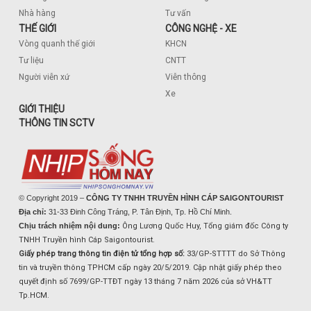
Nhà hàng
Tư vấn
THẾ GIỚI
CÔNG NGHỆ - XE
Vòng quanh thế giới
KHCN
Tư liệu
CNTT
Người viễn xứ
Viễn thông
Xe
GIỚI THIỆU
THÔNG TIN SCTV
© Copyright 2019 –
CÔNG TY TNHH TRUYỀN HÌNH CÁP SAIGONTOURIST
Địa chỉ:
31-33 Đinh Công Tráng, P. Tân Định, Tp. Hồ Chí Minh.
Chịu trách nhiệm nội dung:
Ông Lương Quốc Huy, Tổng giám đốc Công ty
TNHH Truyền hình Cáp Saigontourist.
Giấy phép trang thông tin điện tử tổng hợp số:
33/GP-STTTT do Sở Thông
tin và truyền thông TPHCM cấp ngày 20/5/2019. Cập nhật giấy phép theo
quyết định số 7699/GP-TTĐT ngày 13 tháng 7 năm 2026 của sở VH&TT
Tp.HCM.