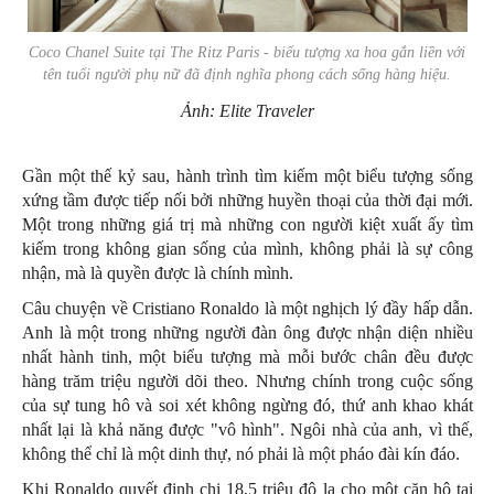
Coco Chanel Suite tại The Ritz Paris - biểu tượng xa hoa gắn liền với
tên tuổi người phụ nữ đã định nghĩa phong cách sống hàng hiệu.
Ảnh: Elite Traveler
Gần một thế kỷ sau, hành trình tìm kiếm một biểu tượng sống
xứng tầm được tiếp nối bởi những huyền thoại của thời đại mới.
Một trong những giá trị mà những con người kiệt xuất ấy tìm
kiếm trong không gian sống của mình, không phải là sự công
nhận, mà là quyền được là chính mình.
Câu chuyện về Cristiano Ronaldo là một nghịch lý đầy hấp dẫn.
Anh là một trong những người đàn ông được nhận diện nhiều
nhất hành tinh, một biểu tượng mà mỗi bước chân đều được
hàng trăm triệu người dõi theo. Nhưng chính trong cuộc sống
của sự tung hô và soi xét không ngừng đó, thứ anh khao khát
nhất lại là khả năng được "vô hình". Ngôi nhà của anh, vì thế,
không thể chỉ là một dinh thự, nó phải là một pháo đài kín đáo.
Khi Ronaldo quyết định chi 18,5 triệu đô la cho một căn hộ tại