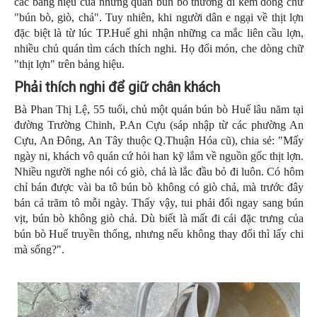
các bảng hiệu của những quán bún bò thường đi kèm dòng chữ
"bún bò, giò, chả". Tuy nhiên, khi người dân e ngại về thịt lợn
đặc biệt là từ lúc TP.Huế ghi nhận những ca mắc liên cầu lợn,
nhiều chủ quán tìm cách thích nghi. Họ đổi món, che dòng chữ
"thịt lợn" trên bảng hiệu.
Phải thích nghi để giữ chân khách
Bà Phan Thị Lệ, 55 tuổi, chủ một quán bún bò Huế lâu năm tại
đường Trường Chinh, P.An Cựu (sáp nhập từ các phường An
Cựu, An Đông, An Tây thuộc Q.Thuận Hóa cũ), chia sẻ: "Mấy
ngày ni, khách vô quán cứ hỏi han kỹ lắm về nguồn gốc thịt lợn.
Nhiều người nghe nói có giò, chả là lắc đầu bỏ đi luôn. Có hôm
chỉ bán được vài ba tô bún bò không có giò chả, mà trước đây
bán cả trăm tô mỗi ngày. Thấy vậy, tui phải đổi ngay sang bún
vịt, bún bò không giò chả. Dù biết là mất đi cái đặc trưng của
bún bò Huế truyền thống, nhưng nếu không thay đổi thì lấy chi
mà sống?".