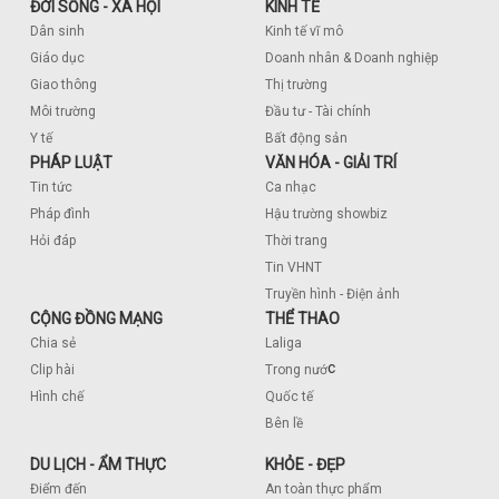
ĐỜI SỐNG - XÃ HỘI
KINH TẾ
Dân sinh
Kinh tế vĩ mô
Giáo dục
Doanh nhân & Doanh nghiệp
Giao thông
Thị trường
Môi trường
Đầu tư - Tài chính
Y tế
Bất động sản
PHÁP LUẬT
VĂN HÓA - GIẢI TRÍ
Tin tức
Ca nhạc
Pháp đình
Hậu trường showbiz
Hỏi đáp
Thời trang
Tin VHNT
Truyền hình - Điện ảnh
CỘNG ĐỒNG MẠNG
THỂ THAO
Chia sẻ
Laliga
c
Clip hài
Trong nướ
Hình chế
Quốc tế
Bên lề
DU LỊCH - ẨM THỰC
KHỎE - ĐẸP
Điểm đến
An toàn thực phẩm