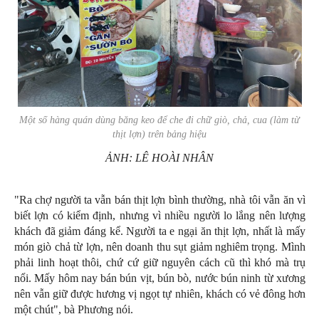
Một số hàng quán dùng băng keo để che đi chữ giò, chả, cua (làm từ
thịt lợn) trên bảng hiệu
ẢNH: LÊ HOÀI NHÂN
"Ra chợ người ta vẫn bán thịt lợn bình thường, nhà tôi vẫn ăn vì
biết lợn có kiểm định, nhưng vì nhiều người lo lắng nên lượng
khách đã giảm đáng kể. Người ta e ngại ăn thịt lợn, nhất là mấy
món giò chả từ lợn, nên doanh thu sụt giảm nghiêm trọng. Mình
phải linh hoạt thôi, chứ cứ giữ nguyên cách cũ thì khó mà trụ
nổi. Mấy hôm nay bán bún vịt, bún bò, nước bún ninh từ xương
nên vẫn giữ được hương vị ngọt tự nhiên, khách có vẻ đông hơn
một chút", bà Phương nói.