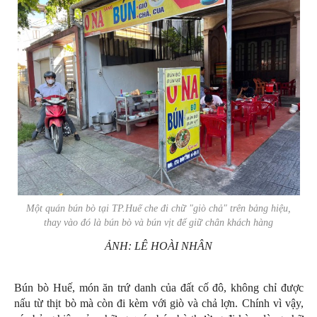
Một quán bún bò tại TP.Huế che đi chữ "giò chả" trên bảng hiệu,
thay vào đó là bún bò và bún vịt để giữ chân khách hàng
ẢNH: LÊ HOÀI NHÂN
Bún bò Huế, món ăn trứ danh của đất cố đô, không chỉ được
nấu từ thịt bò mà còn đi kèm với giò và chả lợn. Chính vì vậy,