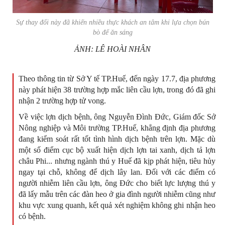
Sự thay đổi này đã khiến nhiều thực khách an tâm khi lựa chọn bún
bò để ăn sáng
ẢNH: LÊ HOÀI NHÂN
Theo thông tin từ Sở Y tế TP.Huế, đến ngày 17.7, địa phương
này phát hiện 38 trường hợp mắc liên cầu lợn, trong đó đã ghi
nhận 2 trường hợp tử vong.
Về việc lợn dịch bệnh, ông Nguyễn Đình Đức, Giám đốc Sở
Nông nghiệp và Môi trường TP.Huế, khẳng định địa phương
đang kiểm soát rất tốt tình hình dịch bệnh trên lợn. Mặc dù
một số điểm cục bộ xuất hiện dịch lợn tai xanh, dịch tả lợn
châu Phi... nhưng ngành thú y Huế đã kịp phát hiện, tiêu hủy
ngay tại chỗ, không để dịch lây lan. Đối với các điểm có
người nhiễm liên cầu lợn, ông Đức cho biết lực lượng thú y
đã lấy mẫu trên các đàn heo ở gia đình người nhiễm cũng như
khu vực xung quanh, kết quả xét nghiệm không ghi nhận heo
có bệnh.