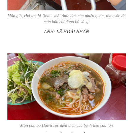
Món giò, chả lợn bị "loại" khỏi thực đơn của nhiều quán, thay vào đó
món bún chỉ dùng bò và vịt
ẢNH: LÊ HOÀI NHÂN
Món bún bò Huế trước diễn biến của bệnh liên cầu lợn