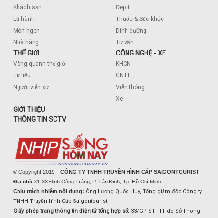
Khách sạn
Đẹp +
Lữ hành
Thuốc & Sức khỏe
Món ngon
Dinh dưỡng
Nhà hàng
Tư vấn
THẾ GIỚI
CÔNG NGHỆ - XE
Vòng quanh thế giới
KHCN
Tư liệu
CNTT
Người viễn xứ
Viễn thông
Xe
GIỚI THIỆU
THÔNG TIN SCTV
© Copyright 2019 –
CÔNG TY TNHH TRUYỀN HÌNH CÁP SAIGONTOURIST
Địa chỉ:
31-33 Đinh Công Tráng, P. Tân Định, Tp. Hồ Chí Minh.
Chịu trách nhiệm nội dung:
Ông Lương Quốc Huy, Tổng giám đốc Công ty
TNHH Truyền hình Cáp Saigontourist.
Giấy phép trang thông tin điện tử tổng hợp số:
33/GP-STTTT do Sở Thông