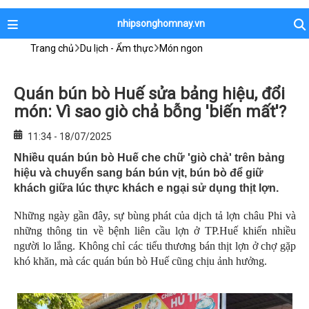
nhipsonghomnay.vn
Trang chủ
Du lịch - Ẩm thực
Món ngon
Quán bún bò Huế sửa bảng hiệu, đổi
món: Vì sao giò chả bỗng 'biến mất'?
11:34 - 18/07/2025
Nhiều quán bún bò Huế che chữ 'giò chả' trên bảng
hiệu và chuyển sang bán bún vịt, bún bò để giữ
khách giữa lúc thực khách e ngại sử dụng thịt lợn.
Những ngày gần đây, sự bùng phát của dịch tả lợn châu Phi và
những thông tin về bệnh liên cầu lợn ở TP.Huế khiến nhiều
người lo lắng. Không chỉ các tiểu thương bán thịt lợn ở chợ gặp
khó khăn, mà các quán bún bò Huế cũng chịu ảnh hưởng.