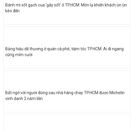
Bánh mì xốt gạch cua 'gây sốt' ở TP.HCM: Món lạ khiến khách ùn ùn
kéo đến
Bảng hiệu dễ thương ở quán cà phê, tiệm tóc TP.HCM: Ai đi ngang
cũng mỉm cười
Bất ngờ với người đứng sau nhà hàng chay TP.HCM được Michelin
vinh danh 2 năm liền