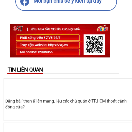
Mời bạn chia sẻ ý kiến tại đây
TIN LIÊN QUAN
Đăng bài 'than ế' lên mạng, liệu các chủ quán ở TP.HCM thoát cảnh
đóng cửa?