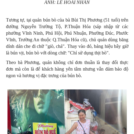
ẢNH: LÊ HOÀI NHÂN
Tương tự, tại quán bún bò của bà Bùi Thị Phương (51 tuổi) trên
đường Nguyễn Trường Tộ, P.Thuận Hóa (sáp nhập từ các
phường Vĩnh Ninh, Phú Hội, Phú Nhuận, Phường Đúc, Phước
Vĩnh, Trường An thuộc Q.Thuận Hóa cũ), chủ quán dùng băng
dính dán che đi chữ "giò, chả". Thay vào đó, bảng hiệu bây giờ
là bún vịt, bún bò với dòng chữ: "Chỉ sử dụng thịt bò".
Theo bà Phương, quán không chỉ đơn thuần là thay đổi thực
đơn mà còn là để khách hàng yên tâm nhưng vẫn đảm bảo độ
ngon và hương vị đặc trưng của bún bò.