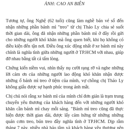
ẢNH: CAO AN BIÊN
Tương tự, ông Nghệ (62 tuổi) cũng làm nghề bán vé số đến
nhận những phần bánh mì "treo" từ chị Thảo Ly chia sẻ suốt
thời gian dài, ông đã nhận những phần bánh mì ở đây rồi gửi
cho những người khó khăn mà ông quen biết, khi họ không có
điều kiện đến tận nơi. Điều ông xúc động nhất ở xe bánh mì này
chính là nghĩa tình giữa những người ở TP.HCM với nhau, giúp
đỡ nhau bằng tất cả tấm lòng.
Chứng kiến niềm vui, nhìn thấy nụ cười rạng rỡ và nghe những
lời cảm ơn của những người lao động khó khăn nhận được
những ổ bánh mì treo ở tiệm của mình, vợ chồng chị Thảo Ly
không giấu được sự hạnh phúc trong ánh mắt.
Chị chủ nói rằng xe bánh mì của mình chỉ đơn giản là trạm trung
chuyển yêu thương của khách hàng đến với những người khó
khăn cần bánh mì chay mỗi sáng. "Bánh mì treo cũng đã thực
hiện được thời gian dài, được lấy cảm hứng từ những những
quán cơm treo, bún treo đầy nghĩa tình ở TP.HCM. Dịp rằm
tháng 7 này, nhiều nhà hảo tâm và khách hàng yêu thương nên