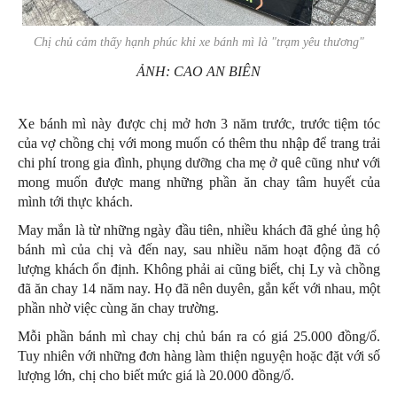
Chị chủ cảm thấy hạnh phúc khi xe bánh mì là "trạm yêu thương"
ẢNH: CAO AN BIÊN
Xe bánh mì này được chị mở hơn 3 năm trước, trước tiệm tóc
của vợ chồng chị với mong muốn có thêm thu nhập để trang trải
chi phí trong gia đình, phụng dưỡng cha mẹ ở quê cũng như với
mong muốn được mang những phần ăn chay tâm huyết của
mình tới thực khách.
May mắn là từ những ngày đầu tiên, nhiều khách đã ghé ủng hộ
bánh mì của chị và đến nay, sau nhiều năm hoạt động đã có
lượng khách ổn định. Không phải ai cũng biết, chị Ly và chồng
đã ăn chay 14 năm nay. Họ đã nên duyên, gắn kết với nhau, một
phần nhờ việc cùng ăn chay trường.
Mỗi phần bánh mì chay chị chủ bán ra có giá 25.000 đồng/ổ.
Tuy nhiên với những đơn hàng làm thiện nguyện hoặc đặt với số
lượng lớn, chị cho biết mức giá là 20.000 đồng/ổ.