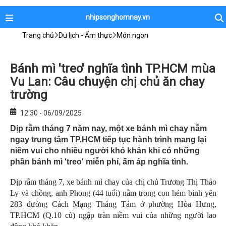
nhipsonghomnay.vn
Trang chủ
Du lịch - Ẩm thực
Món ngon
Bánh mì 'treo' nghĩa tình TP.HCM mùa
Vu Lan: Câu chuyện chị chủ ăn chay
trường
12:30 - 06/09/2025
Dịp rằm tháng 7 năm nay, một xe bánh mì chay nằm
ngay trung tâm TP.HCM tiếp tục hành trình mang lại
niềm vui cho nhiều người khó khăn khi có những
phần bánh mì 'treo' miễn phí, ấm áp nghĩa tình.
Dịp rằm tháng 7, xe bánh mì chay của chị chủ Trương Thị Thảo
Ly và chồng, anh Phong (44 tuổi) nằm trong con hẻm bình yên
283 đường Cách Mạng Tháng Tám ở phường Hòa Hưng,
TP.HCM (Q.10 cũ) ngập tràn niềm vui của những người lao