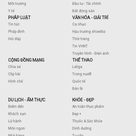
Môi trường
Đầu tư - Tài chính
Y tế
Bất động sản
PHÁP LUẬT
VĂN HÓA - GIẢI TRÍ
Tin tức
Ca nhạc
Pháp đình
Hậu trường showbiz
Hỏi đáp
Thời trang
Tin VHNT
Truyền hình - Điện ảnh
CỘNG ĐỒNG MẠNG
THỂ THAO
Chia sẻ
Laliga
c
Clip hài
Trong nướ
Hình chế
Quốc tế
Bên lề
DU LỊCH - ẨM THỰC
KHỎE - ĐẸP
Điểm đến
An toàn thực phẩm
Khách sạn
Đẹp +
Lữ hành
Thuốc & Sức khỏe
Món ngon
Dinh dưỡng
Nhà hàng
Tư vấn