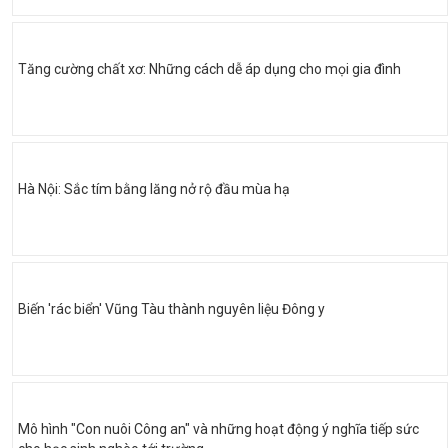
Tăng cường chất xơ: Những cách dễ áp dụng cho mọi gia đình
Hà Nội: Sắc tím bằng lăng nở rộ đầu mùa hạ
Biến 'rác biển' Vũng Tàu thành nguyên liệu Đông y
Mô hình "Con nuôi Công an" và những hoạt động ý nghĩa tiếp sức