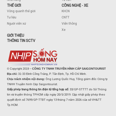
THẾ GIỚI
CÔNG NGHỆ - XE
Vòng quanh thế giới
KHCN
Tư liệu
CNTT
Người viễn xứ
Viễn thông
Xe
GIỚI THIỆU
THÔNG TIN SCTV
© Copyright 2019 –
CÔNG TY TNHH TRUYỀN HÌNH CÁP SAIGONTOURIST
Địa chỉ:
31-33 Đinh Công Tráng, P. Tân Định, Tp. Hồ Chí Minh.
Chịu trách nhiệm nội dung:
Ông Lương Quốc Huy, Tổng giám đốc Công ty
TNHH Truyền hình Cáp Saigontourist.
Giấy phép trang thông tin điện tử tổng hợp số:
33/GP-STTTT do Sở Thông
tin và truyền thông TPHCM cấp ngày 20/5/2019. Cập nhật giấy phép theo
quyết định số 7699/GP-TTĐT ngày 13 tháng 7 năm 2026 của sở VH&TT
Tp.HCM.