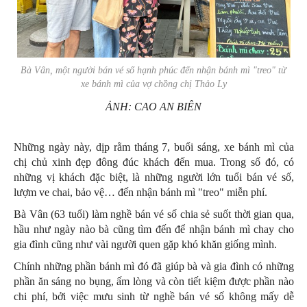
Bà Vân, một người bán vé số hạnh phúc đến nhận bánh mì "treo" từ
xe bánh mì của vợ chồng chị Thảo Ly
ẢNH: CAO AN BIÊN
Những ngày này, dịp rằm tháng 7, buổi sáng, xe bánh mì của
chị chủ xinh đẹp đông đúc khách đến mua. Trong số đó, có
những vị khách đặc biệt, là những người lớn tuổi bán vé số,
lượm ve chai, bảo vệ… đến nhận bánh mì "treo" miễn phí.
Bà Vân (63 tuổi) làm nghề bán vé số chia sẻ suốt thời gian qua,
hầu như ngày nào bà cũng tìm đến để nhận bánh mì chay cho
gia đình cũng như vài người quen gặp khó khăn giống mình.
Chính những phần bánh mì đó đã giúp bà và gia đình có những
phần ăn sáng no bụng, ấm lòng và còn tiết kiệm được phần nào
chi phí, bởi việc mưu sinh từ nghề bán vé số không mấy dễ