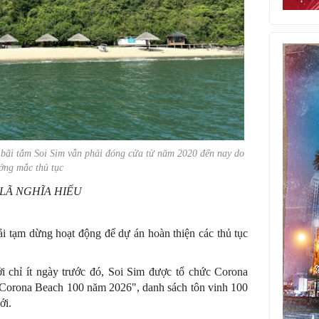
bãi tắm Soi Sim vẫn phải đóng cửa từ năm 2020 đến nay do
ớng mắc thủ tục
 LÃ NGHĨA HIẾU
i tạm dừng hoạt động để dự án hoàn thiện các thủ tục
i chỉ ít ngày trước đó, Soi Sim được tổ chức Corona
Corona Beach 100 năm 2026", danh sách tôn vinh 100
ới.