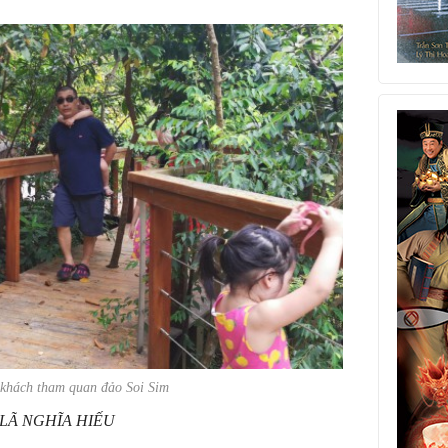
 khách tham quan đảo Soi Sim
 LÃ NGHĨA HIẾU