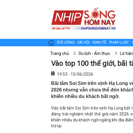
ĐỜI SỐNG - XÃ HỘI
KINH TẾ
PHÁP LUẬT
Trang chủ
Du lịch - Ẩm thực
Lữ hàn
Vào top 100 thế giới, bãi
19:53 - 15/06/2026
Bãi tắm Soi Sim trên vịnh Hạ Long v
2026 nhưng vẫn chưa thể đón khách
khiến nhiều du khách bất ngờ.
Việc bãi tắm Soi Sim trên vịnh Hạ Long bất
đáng trải nghiệm nhất thế giới năm 2026 
khiến nhiều du khách ngỡ ngàng khi địa đi
trở lại.