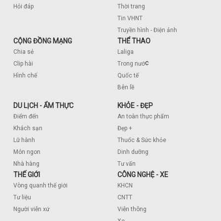
Hỏi đáp
Thời trang
Tin VHNT
Truyền hình - Điện ảnh
CỘNG ĐỒNG MẠNG
THỂ THAO
Chia sẻ
Laliga
c
Clip hài
Trong nướ
Hình chế
Quốc tế
Bên lề
DU LỊCH - ẨM THỰC
KHỎE - ĐẸP
Điểm đến
An toàn thực phẩm
Khách sạn
Đẹp +
Lữ hành
Thuốc & Sức khỏe
Món ngon
Dinh dưỡng
Nhà hàng
Tư vấn
THẾ GIỚI
CÔNG NGHỆ - XE
Vòng quanh thế giới
KHCN
Tư liệu
CNTT
Người viễn xứ
Viễn thông