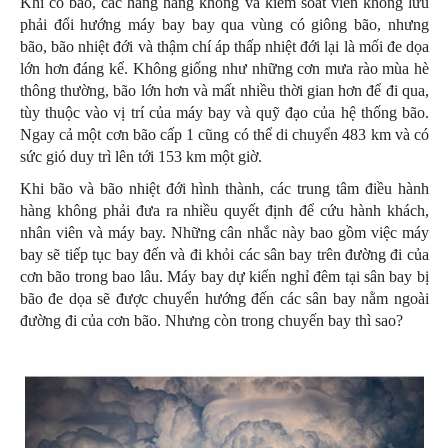
Khi có bão, các hãng hàng không và kiểm soát viên không lưu
phải đổi hướng máy bay bay qua vùng có giông bão, nhưng
bão, bão nhiệt đới và thậm chí áp thấp nhiệt đới lại là mối đe dọa
lớn hơn đáng kể. Không giống như những cơn mưa rào mùa hè
thông thường, bão lớn hơn và mất nhiều thời gian hơn để đi qua,
tùy thuộc vào vị trí của máy bay và quỹ đạo của hệ thống bão.
Ngay cả một cơn bão cấp 1 cũng có thể di chuyển 483 km và có
sức gió duy trì lên tới 153 km một giờ.
Khi bão và bão nhiệt đới hình thành, các trung tâm điều hành
hàng không phải đưa ra nhiều quyết định để cứu hành khách,
nhân viên và máy bay. Những cân nhắc này bao gồm việc máy
bay sẽ tiếp tục bay đến và đi khỏi các sân bay trên đường đi của
cơn bão trong bao lâu. Máy bay dự kiến nghỉ đêm tại sân bay bị
bão đe dọa sẽ được chuyển hướng đến các sân bay nằm ngoài
đường đi của cơn bão. Nhưng còn trong chuyến bay thì sao?