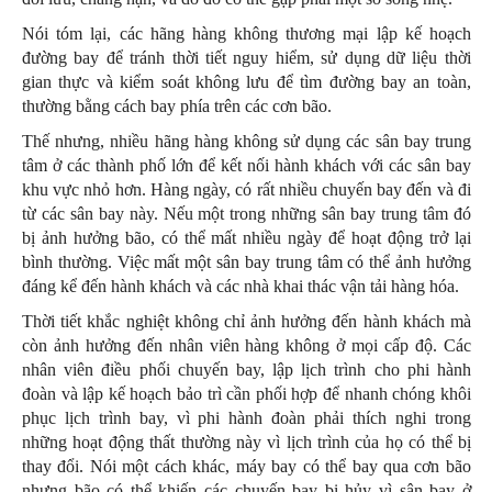
Nói tóm lại, các hãng hàng không thương mại lập kế hoạch
đường bay để tránh thời tiết nguy hiểm, sử dụng dữ liệu thời
gian thực và kiểm soát không lưu để tìm đường bay an toàn,
thường bằng cách bay phía trên các cơn bão.
Thế nhưng, nhiều hãng hàng không sử dụng các sân bay trung
tâm ở các thành phố lớn để kết nối hành khách với các sân bay
khu vực nhỏ hơn. Hàng ngày, có rất nhiều chuyến bay đến và đi
từ các sân bay này. Nếu một trong những sân bay trung tâm đó
bị ảnh hưởng bão, có thể mất nhiều ngày để hoạt động trở lại
bình thường. Việc mất một sân bay trung tâm có thể ảnh hưởng
đáng kể đến hành khách và các nhà khai thác vận tải hàng hóa.
Thời tiết khắc nghiệt không chỉ ảnh hưởng đến hành khách mà
còn ảnh hưởng đến nhân viên hàng không ở mọi cấp độ. Các
nhân viên điều phối chuyến bay, lập lịch trình cho phi hành
đoàn và lập kế hoạch bảo trì cần phối hợp để nhanh chóng khôi
phục lịch trình bay, vì phi hành đoàn phải thích nghi trong
những hoạt động thất thường này vì lịch trình của họ có thể bị
thay đổi. Nói một cách khác, máy bay có thể bay qua cơn bão
nhưng bão có thể khiến các chuyến bay bị hủy vì sân bay ở