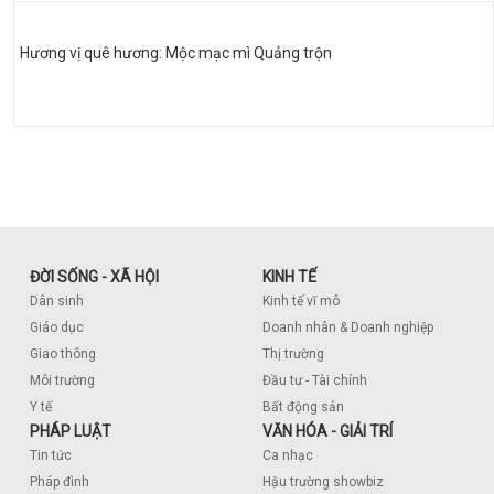
Hương vị quê hương: Mộc mạc mì Quảng trộn
ĐỜI SỐNG - XÃ HỘI
KINH TẾ
Dân sinh
Kinh tế vĩ mô
Giáo dục
Doanh nhân & Doanh nghiệp
Giao thông
Thị trường
Môi trường
Đầu tư - Tài chính
Y tế
Bất động sản
PHÁP LUẬT
VĂN HÓA - GIẢI TRÍ
Tin tức
Ca nhạc
Pháp đình
Hậu trường showbiz