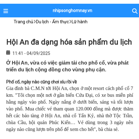
nhipsonghomnay.vn
Trang chủ
Du lịch - Ẩm thực
Lữ hành
Hội An đa dạng hóa sản phẩm du lịch
11:41 - 04/09/2025
Ở Hội An, vừa có việc giảm tải cho phố cổ, vừa phát
triển du lịch cộng đồng cho vùng phụ cận.
Phố cổ, ngày nào cũng chơi xíu rồi về
Gia đình bà C.M.N tới Hội An, chọn ở một resort cách phố cổ 7
km. "Tôi chọn một nơi ở gần biển Cửa Đại, có xe bus miễn phí
hằng ngày vào phố. Ngày nắng ở dưới biển, sáng và tối lượn
vào phố. Mua chiếc vé tham quan 120.000 đồng mà được thăm
hết các bảo tàng ở Hội An, nhà cổ Tấn Ký, nhà thờ Tộc Trần,
chùa Cầu, hội quán Phúc Kiến… Vé dùng trong 3 ngày nên
ngày nào cũng lượn trên phố để xem cho hết", bà chia sẻ.