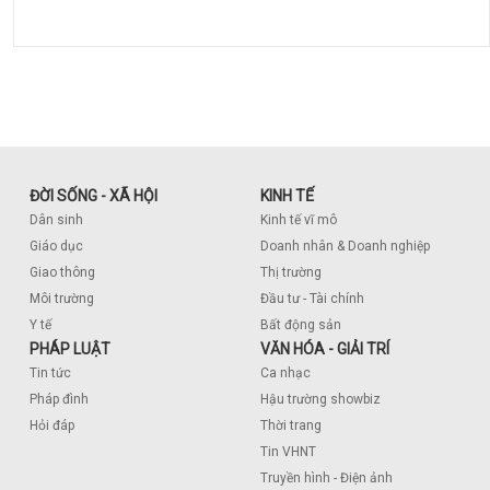
ĐỜI SỐNG - XÃ HỘI
KINH TẾ
Dân sinh
Kinh tế vĩ mô
Giáo dục
Doanh nhân & Doanh nghiệp
Giao thông
Thị trường
Môi trường
Đầu tư - Tài chính
Y tế
Bất động sản
PHÁP LUẬT
VĂN HÓA - GIẢI TRÍ
Tin tức
Ca nhạc
Pháp đình
Hậu trường showbiz
Hỏi đáp
Thời trang
Tin VHNT
Truyền hình - Điện ảnh