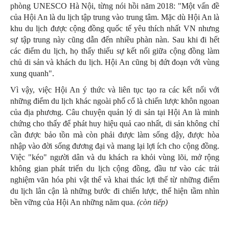
phòng UNESCO Hà Nội, từng nói hồi năm 2018: "Một vấn đề
của Hội An là du lịch tập trung vào trung tâm. Mặc dù Hội An là
khu du lịch được cộng đồng quốc tế yêu thích nhất VN nhưng
sự tập trung này cũng dẫn đến nhiều phàn nàn. Sau khi đi hết
các điểm du lịch, họ thấy thiếu sự kết nối giữa cộng đồng làm
chủ di sản và khách du lịch. Hội An cũng bị đứt đoạn với vùng
xung quanh".
Vì vậy, việc Hội An ý thức và liên tục tạo ra các kết nối với
những điểm du lịch khác ngoài phố cổ là chiến lược khôn ngoan
của địa phương. Câu chuyện quản lý di sản tại Hội An là minh
chứng cho thấy để phát huy hiệu quả cao nhất, di sản không chỉ
cần được bảo tồn mà còn phải được làm sống dậy, được hòa
nhập vào đời sống đương đại và mang lại lợi ích cho cộng đồng.
Việc "kéo" người dân và du khách ra khỏi vùng lõi, mở rộng
không gian phát triển du lịch cộng đồng, đầu tư vào các trải
nghiệm văn hóa phi vật thể và khai thác lợi thế từ những điểm
du lịch lân cận là những bước đi chiến lược, thể hiện tầm nhìn
bền vững của Hội An những năm qua.
(còn tiếp)