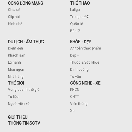
CỘNG ĐỒNG MẠNG
THỂ THAO
Chia sẻ
Laliga
c
Clip hài
Trong nướ
Hình chế
Quốc tế
Bên lề
DU LỊCH - ẨM THỰC
KHỎE - ĐẸP
Điểm đến
An toàn thực phẩm
Khách sạn
Đẹp +
Lữ hành
Thuốc & Sức khỏe
Món ngon
Dinh dưỡng
Nhà hàng
Tư vấn
THẾ GIỚI
CÔNG NGHỆ - XE
Vòng quanh thế giới
KHCN
Tư liệu
CNTT
Người viễn xứ
Viễn thông
Xe
GIỚI THIỆU
THÔNG TIN SCTV