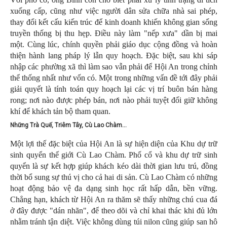
xuống cấp, cũng như việc người dân sửa chữa nhà sai phép,
thay đổi kết cấu kiến trúc để kinh doanh khiến không gian sống
truyền thống bị thu hẹp. Điều này làm "nếp xưa" dần bị mai
một. Cùng lúc, chính quyền phải giáo dục cộng đồng và hoàn
thiện hành lang pháp lý lẫn quy hoạch. Đặc biệt, sau khi sáp
nhập các phường xã thì làm sao vẫn phải để Hội An trong chỉnh
thể thống nhất như vốn có. Một trong những vấn đề tới đây phải
giải quyết là tính toán quy hoạch lại các vị trí buôn bán hàng
rong; nơi nào được phép bán, nơi nào phải tuyệt đối giữ không
khí để khách tản bộ tham quan.
Những Trà Quế, Triêm Tây, Cù Lao Chàm…
Một lợi thế đặc biệt của Hội An là sự hiện diện của Khu dự trữ
sinh quyển thế giới Cù Lao Chàm. Phố cổ và khu dự trữ sinh
quyển là sự kết hợp giúp khách kéo dài thời gian lưu trú, đồng
thời bổ sung sự thú vị cho cả hai di sản. Cù Lao Chàm có những
hoạt động bảo vệ đa dạng sinh học rất hấp dẫn, bền vững.
Chẳng hạn, khách từ Hội An ra thăm sẽ thấy những chú cua đá
ở đây được "dán nhãn", để theo dõi và chỉ khai thác khi đủ lớn
nhằm tránh tận diệt. Việc không dùng túi nilon cũng giúp san hô