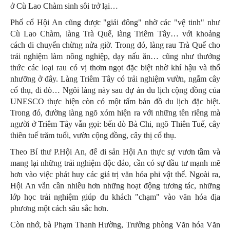
ở Cù Lao Chàm sinh sôi trở lại…
Phố cổ Hội An cũng được "giải đông" nhờ các "vệ tinh" như
Cù Lao Chàm, làng Trà Quế, làng Triêm Tây… với khoảng
cách di chuyển chừng nửa giờ. Trong đó, làng rau Trà Quế cho
trải nghiệm làm nông nghiệp, dạy nấu ăn… cũng như thưởng
thức các loại rau có vị thơm ngọt đặc biệt nhờ khí hậu và thổ
nhưỡng ở đây. Làng Triêm Tây có trải nghiệm vườn, ngắm cây
cổ thụ, đi đò… Ngôi làng này sau dự án du lịch cộng đồng của
UNESCO thực hiện còn có một tấm bản đồ du lịch đặc biệt.
Trong đó, đường làng ngõ xóm hiện ra với những tên riêng mà
người ở Triêm Tây vẫn gọi: bến đò Bà Chi, ngõ Thiên Tuế, cây
thiên tuế trăm tuổi, vườn cộng đồng, cây thị cổ thụ.
Theo Bí thư P.Hội An, để di sản Hội An thực sự vươn tầm và
mang lại những trải nghiệm độc đáo, cần có sự đầu tư mạnh mẽ
hơn vào việc phát huy các giá trị văn hóa phi vật thể. Ngoài ra,
Hội An vẫn cần nhiều hơn những hoạt động tương tác, những
lớp học trải nghiệm giúp du khách "chạm" vào văn hóa địa
phương một cách sâu sắc hơn.
Còn nhớ, bà Phạm Thanh Hường, Trưởng phòng Văn hóa Văn