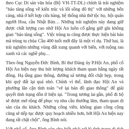
theo Cục Di sản văn hóa (Bộ VH-TT-DL) chính là trải nghiệm
"bảo tàng sống về kiến trúc và lối sống đô thị" với những bến
cảng, nhà ở kết hợp cửa hàng, hệ thống nhà thờ tộc họ, hội quán
người Hoa, cầu Nhật Bản… Những trải nghiệm này đang giữ
được chất lượng cao nhờ Hội An luôn cố gắng giữ gìn không
gian "bảo tàng sống". Việc trùng tu cũng được thực hiện bài bản
mà trùng tu chùa Cầu 400 tuổi mới đây là một ví dụ. Thứ hai, là
trải nghiệm những vùng đất xung quanh với biển, với ruộng rau
xanh và các nghề phụ…
Theo ông Nguyễn Đức Bình, Bí thư Đảng ủy P.Hội An, phố cổ
Hội An hiện nay thu hút lượng khách tham quan hằng ngày rất
đông. Hạ tầng giao thông, đường sá tương đối chật hẹp, trong
khi quỹ đất lại quá nhỏ. Chính vì thế, lãnh đạo Hội An và
phường lân cận tính toán "vẽ lại bản đồ giao thông" để giải
quyết tình trạng dồn ứ hiện tại. "Trong tương lai gần, phố đi bộ
sẽ được mở rộng để phục vụ nhu cầu thưởng lãm, tham quan di
sản của du khách. Những công viên, không gian công cộng
cũng sẽ tiếp tục được quy hoạch nhiều hơn, bởi Hội An hiện nay
đang rất chật chội", ông Bình nói.
Với phố cổ, ông Bình còn cho biết phải xử lý tình trạng di tích