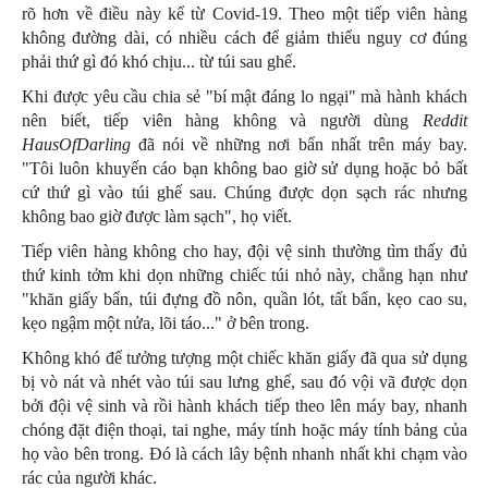
rõ hơn về điều này kể từ Covid-19. Theo một tiếp viên hàng
không đường dài, có nhiều cách để giảm thiểu nguy cơ đúng
phải thứ gì đó khó chịu... từ túi sau ghế.
Khi được yêu cầu chia sẻ "bí mật đáng lo ngại" mà hành khách
nên biết, tiếp viên hàng không và người dùng
Reddit
HausOfDarling
đã nói về những nơi bẩn nhất trên máy bay.
"Tôi luôn khuyến cáo bạn không bao giờ sử dụng hoặc bỏ bất
cứ thứ gì vào túi ghế sau. Chúng được dọn sạch rác nhưng
không bao giờ được làm sạch", họ viết.
Tiếp viên hàng không cho hay, đội vệ sinh thường tìm thấy đủ
thứ kinh tởm khi dọn những chiếc túi nhỏ này, chẳng hạn như
"khăn giấy bẩn, túi đựng đồ nôn, quần lót, tất bẩn, kẹo cao su,
kẹo ngậm một nửa, lõi táo..." ở bên trong.
Không khó để tưởng tượng một chiếc khăn giấy đã qua sử dụng
bị vò nát và nhét vào túi sau lưng ghế, sau đó vội vã được dọn
bởi đội vệ sinh và rồi hành khách tiếp theo lên máy bay, nhanh
chóng đặt điện thoại, tai nghe, máy tính hoặc máy tính bảng của
họ vào bên trong. Đó là cách lây bệnh nhanh nhất khi chạm vào
rác của người khác.