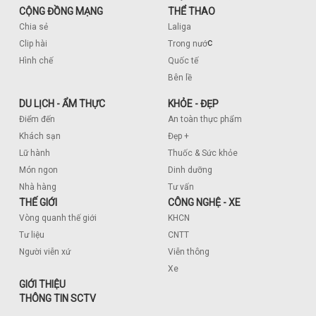
CỘNG ĐỒNG MẠNG
THỂ THAO
Chia sẻ
Laliga
c
Clip hài
Trong nướ
Hình chế
Quốc tế
Bên lề
DU LỊCH - ẨM THỰC
KHỎE - ĐẸP
Điểm đến
An toàn thực phẩm
Khách sạn
Đẹp +
Lữ hành
Thuốc & Sức khỏe
Món ngon
Dinh dưỡng
Nhà hàng
Tư vấn
THẾ GIỚI
CÔNG NGHỆ - XE
Vòng quanh thế giới
KHCN
Tư liệu
CNTT
Người viễn xứ
Viễn thông
Xe
GIỚI THIỆU
THÔNG TIN SCTV