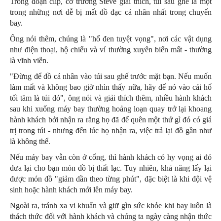
Trong đoạn clip, cơ trưởng Steve giải thích, túi sau ghế là một
trong những nơi dễ bị mất đồ đạc cá nhân nhất trong chuyến
bay.
Ông nói thêm, chúng là "hố đen tuyệt vọng", nơi các vật dụng
như điện thoại, hộ chiếu và ví thường xuyên biến mất - thường
là vĩnh viễn.
"Đừng để đồ cá nhân vào túi sau ghế trước mặt bạn. Nếu muốn
làm mất và không bao giờ nhìn thấy nữa, hãy để nó vào cái hố
tối tăm là túi đó", ông nói và giải thích thêm, nhiều hành khách
sau khi xuống máy bay thường hoảng loạn quay trở lại khoang
hành khách bởi nhận ra rằng họ đã để quên một thứ gì đó có giá
trị trong túi - nhưng đến lúc họ nhận ra, việc trả lại đồ gần như
là không thể.
Nếu máy bay vẫn còn ở cổng, thì hành khách có hy vọng ai đó
đưa lại cho bạn món đồ bị thất lạc. Tuy nhiên, khả năng lấy lại
được món đồ "giảm dần theo từng phút", đặc biệt là khi đội vệ
sinh hoặc hành khách mới lên máy bay.
Ngoài ra, tránh xa vi khuẩn và giữ gìn sức khỏe khi bay luôn là
thách thức đối với hành khách và chúng ta ngày càng nhận thức