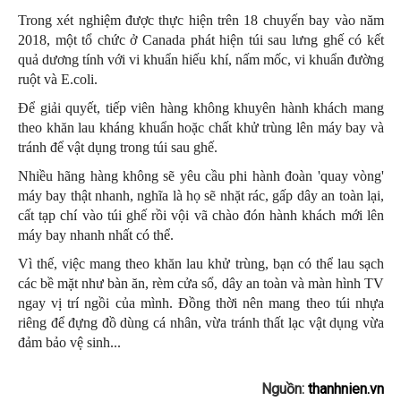
Trong xét nghiệm được thực hiện trên 18 chuyến bay vào năm
2018, một tổ chức ở Canada phát hiện túi sau lưng ghế có kết
quả dương tính với vi khuẩn hiếu khí, nấm mốc, vi khuẩn đường
ruột và E.coli.
Để giải quyết, tiếp viên hàng không khuyên hành khách mang
theo khăn lau kháng khuẩn hoặc chất khử trùng lên máy bay và
tránh để vật dụng trong túi sau ghế.
Nhiều hãng hàng không sẽ yêu cầu phi hành đoàn 'quay vòng'
máy bay thật nhanh, nghĩa là họ sẽ nhặt rác, gấp dây an toàn lại,
cất tạp chí vào túi ghế rồi vội vã chào đón hành khách mới lên
máy bay nhanh nhất có thể.
Vì thế, việc mang theo khăn lau khử trùng, bạn có thể lau sạch
các bề mặt như bàn ăn, rèm cửa sổ, dây an toàn và màn hình TV
ngay vị trí ngồi của mình. Đồng thời nên mang theo túi nhựa
riêng để đựng đồ dùng cá nhân, vừa tránh thất lạc vật dụng vừa
đảm bảo vệ sinh...
Nguồn:
thanhnien.vn