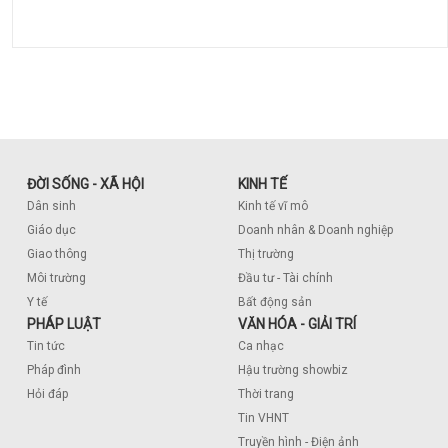
ĐỜI SỐNG - XÃ HỘI
KINH TẾ
Dân sinh
Kinh tế vĩ mô
Giáo dục
Doanh nhân & Doanh nghiệp
Giao thông
Thị trường
Môi trường
Đầu tư - Tài chính
Y tế
Bất động sản
PHÁP LUẬT
VĂN HÓA - GIẢI TRÍ
Tin tức
Ca nhạc
Pháp đình
Hậu trường showbiz
Hỏi đáp
Thời trang
Tin VHNT
Truyền hình - Điện ảnh