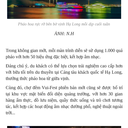
Pháo hoa rực rỡ bên bờ vịnh Hạ Long mỗi dịp cuối tuần
ẢNH: N.H
Trong không gian mới, mỗi màn trình diễn sẽ sử dụng 1.000 quả
pháo với hơn 50 hiệu ứng đặc biệt, kết hợp âm nhạc.
Đáng chú ý, du khách có thể lựa chọn trải nghiệm cao cấp hơn
với bữa tối trên du thuyền tại Cảng tàu khách quốc tế Hạ Long,
thưởng thức pháo hoa từ giữa vịnh.
Cùng đó, chợ đêm Vui-Fest phiên bản mới cũng sẽ được bố trí
tại khu vực mặt biển đối diện quảng trường, với hơn 30 gian
hàng ẩm thực, đồ lưu niệm, quầy thức uống và trò chơi tương
tác, kết hợp các hoạt động âm nhạc đường phố, nghệ thuật ngoài
trời...