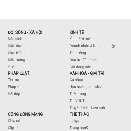
ĐỜI SỐNG - XÃ HỘI
KINH TẾ
Dân sinh
Kinh tế vĩ mô
Giáo dục
Doanh nhân & Doanh nghiệp
Giao thông
Thị trường
Môi trường
Đầu tư - Tài chính
Y tế
Bất động sản
PHÁP LUẬT
VĂN HÓA - GIẢI TRÍ
Tin tức
Ca nhạc
Pháp đình
Hậu trường showbiz
Hỏi đáp
Thời trang
Tin VHNT
Truyền hình - Điện ảnh
CỘNG ĐỒNG MẠNG
THỂ THAO
Chia sẻ
Laliga
c
Clip hài
Trong nướ