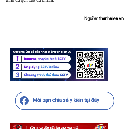
trình du lịch của du khách.
Nguồn:
thanhnien.vn
Mời bạn chia sẻ ý kiến tại đây