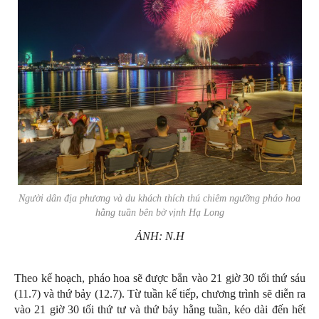
Người dân địa phương và du khách thích thú chiêm ngưỡng pháo hoa
hằng tuần bên bờ vịnh Hạ Long
ẢNH: N.H
Theo kế hoạch, pháo hoa sẽ được bắn vào 21 giờ 30 tối thứ sáu
(11.7) và thứ bảy (12.7). Từ tuần kế tiếp, chương trình sẽ diễn ra
vào 21 giờ 30 tối thứ tư và thứ bảy hằng tuần, kéo dài đến hết