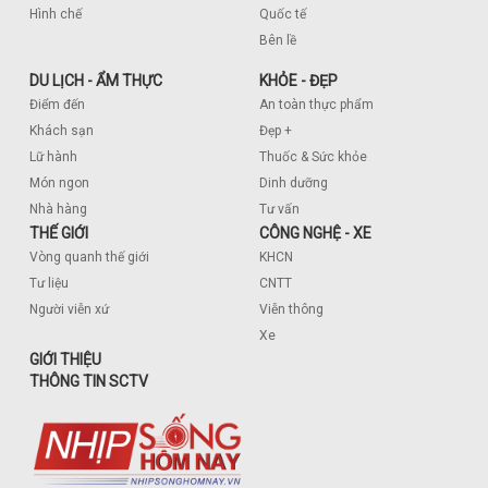
Hình chế
Quốc tế
Bên lề
DU LỊCH - ẨM THỰC
KHỎE - ĐẸP
Điểm đến
An toàn thực phẩm
Khách sạn
Đẹp +
Lữ hành
Thuốc & Sức khỏe
Món ngon
Dinh dưỡng
Nhà hàng
Tư vấn
THẾ GIỚI
CÔNG NGHỆ - XE
Vòng quanh thế giới
KHCN
Tư liệu
CNTT
Người viễn xứ
Viễn thông
Xe
GIỚI THIỆU
THÔNG TIN SCTV