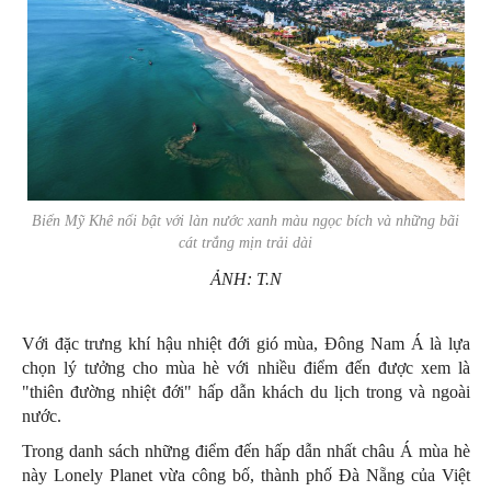
Biển Mỹ Khê nổi bật với làn nước xanh màu ngọc bích và những bãi
cát trắng mịn trải dài
ẢNH: T.N
Với đặc trưng khí hậu nhiệt đới gió mùa, Đông Nam Á là lựa
chọn lý tưởng cho mùa hè với nhiều điểm đến được xem là
"thiên đường nhiệt đới" hấp dẫn khách du lịch trong và ngoài
nước.
Trong danh sách những điểm đến hấp dẫn nhất châu Á mùa hè
này Lonely Planet vừa công bố, thành phố Đà Nẵng của Việt