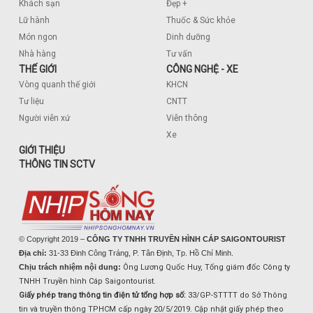
Khách sạn
Đẹp +
Lữ hành
Thuốc & Sức khỏe
Món ngon
Dinh dưỡng
Nhà hàng
Tư vấn
THẾ GIỚI
CÔNG NGHỆ - XE
Vòng quanh thế giới
KHCN
Tư liệu
CNTT
Người viễn xứ
Viễn thông
Xe
GIỚI THIỆU
THÔNG TIN SCTV
© Copyright 2019 –
CÔNG TY TNHH TRUYỀN HÌNH CÁP SAIGONTOURIST
Địa chỉ:
31-33 Đinh Công Tráng, P. Tân Định, Tp. Hồ Chí Minh.
Chịu trách nhiệm nội dung:
Ông Lương Quốc Huy, Tổng giám đốc Công ty
TNHH Truyền hình Cáp Saigontourist.
Giấy phép trang thông tin điện tử tổng hợp số:
33/GP-STTTT do Sở Thông
tin và truyền thông TPHCM cấp ngày 20/5/2019. Cập nhật giấy phép theo