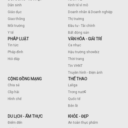
Dân sinh
Kinh tế vĩ mô
Giáo dục
Doanh nhân & Doanh nghiệp
Giao thông
Thị trường
Môi trường
Đầu tư - Tài chính
Y tế
Bất động sản
PHÁP LUẬT
VĂN HÓA - GIẢI TRÍ
Tin tức
Ca nhạc
Pháp đình
Hậu trường showbiz
Hỏi đáp
Thời trang
Tin VHNT
Truyền hình - Điện ảnh
CỘNG ĐỒNG MẠNG
THỂ THAO
Chia sẻ
Laliga
c
Clip hài
Trong nướ
Hình chế
Quốc tế
Bên lề
DU LỊCH - ẨM THỰC
KHỎE - ĐẸP
Điểm đến
An toàn thực phẩm