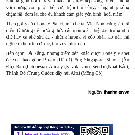
Không gian nơi đây vẫn bảo tồn được nếp sống truyền thống
với những con phố nhỏ, cửa tiệm thủ công, cùng nhịp sống
chậm rãi, đem lại cho du khách cảm giác yên bình, hoài niệm.
Theo gợi ý của Lonely Planet, mùa hè tại Việt Nam cũng là thời
điểm lý tưởng để thưởng thức các món giải nhiệt đặc trưng như
chè hay cà phê sữa đá - những hương vị góp phần tạo nên trải
nghiệm du lịch mới mẻ, thú vị và độc đáo.
Bên cạnh Đà Nẵng, những điểm đến khác được Lonely Planet
đề xuất bao gồm: Busan (Hàn Quốc); Singapore; Shimla (Ấn
Độ); Bali (Indonesia); Almaty (Kazakhstan); Sendai (Nhật Bản);
Thành Đô (Trung Quốc); dãy núi Altai (Mông Cổ).
Nguồn:
thanhnien.vn