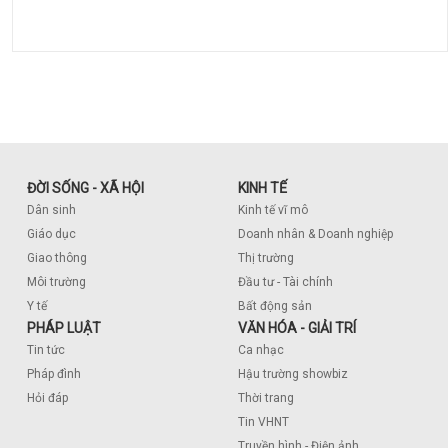
ĐỜI SỐNG - XÃ HỘI
KINH TẾ
Dân sinh
Kinh tế vĩ mô
Giáo dục
Doanh nhân & Doanh nghiệp
Giao thông
Thị trường
Môi trường
Đầu tư - Tài chính
Y tế
Bất động sản
PHÁP LUẬT
VĂN HÓA - GIẢI TRÍ
Tin tức
Ca nhạc
Pháp đình
Hậu trường showbiz
Hỏi đáp
Thời trang
Tin VHNT
Truyền hình - Điện ảnh