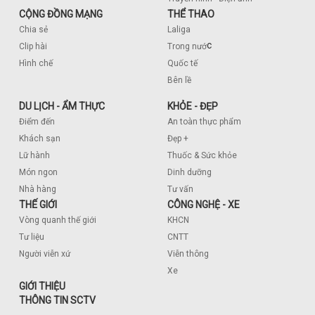
CỘNG ĐỒNG MẠNG
THỂ THAO
Chia sẻ
Laliga
c
Clip hài
Trong nướ
Hình chế
Quốc tế
Bên lề
DU LỊCH - ẨM THỰC
KHỎE - ĐẸP
Điểm đến
An toàn thực phẩm
Khách sạn
Đẹp +
Lữ hành
Thuốc & Sức khỏe
Món ngon
Dinh dưỡng
Nhà hàng
Tư vấn
THẾ GIỚI
CÔNG NGHỆ - XE
Vòng quanh thế giới
KHCN
Tư liệu
CNTT
Người viễn xứ
Viễn thông
Xe
GIỚI THIỆU
THÔNG TIN SCTV