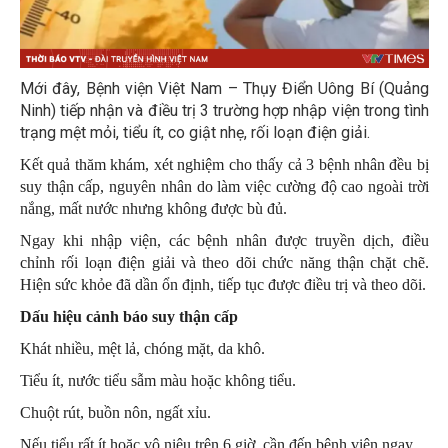
Mới đây, Bệnh viện Việt Nam – Thụy Điển Uông Bí (Quảng
Ninh) tiếp nhận và điều trị 3 trường hợp nhập viện trong tình
trạng mệt mỏi, tiểu ít, co giật nhẹ, rối loạn điện giải.
Kết quả thăm khám, xét nghiệm cho thấy cả 3 bệnh nhân đều bị
suy thận cấp, nguyên nhân do làm việc cường độ cao ngoài trời
nắng, mất nước nhưng không được bù đủ.
Ngay khi nhập viện, các bệnh nhân được truyền dịch, điều
chỉnh rối loạn điện giải và theo dõi chức năng thận chặt chẽ.
Hiện sức khỏe đã dần ổn định, tiếp tục được điều trị và theo dõi.
Dấu hiệu cảnh báo suy thận cấp
Khát nhiều, mệt lả, chóng mặt, da khô.
Tiểu ít, nước tiểu sẫm màu hoặc không tiểu.
Chuột rút, buồn nôn, ngất xỉu.
Nếu tiểu rất ít hoặc vô niệu trên 6 giờ, cần đến bệnh viện ngay.