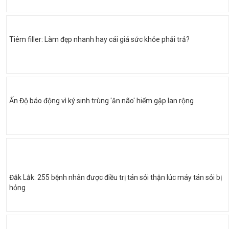
Tiêm filler: Làm đẹp nhanh hay cái giá sức khỏe phải trả?
Ấn Độ báo động vì ký sinh trùng 'ăn não' hiếm gặp lan rộng
Đắk Lắk: 255 bệnh nhân được điều trị tán sỏi thận lúc máy tán sỏi bị
hỏng