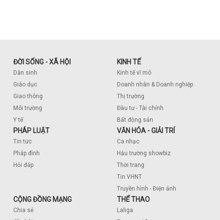
ĐỜI SỐNG - XÃ HỘI
KINH TẾ
Dân sinh
Kinh tế vĩ mô
Giáo dục
Doanh nhân & Doanh nghiệp
Giao thông
Thị trường
Môi trường
Đầu tư - Tài chính
Y tế
Bất động sản
PHÁP LUẬT
VĂN HÓA - GIẢI TRÍ
Tin tức
Ca nhạc
Pháp đình
Hậu trường showbiz
Hỏi đáp
Thời trang
Tin VHNT
Truyền hình - Điện ảnh
CỘNG ĐỒNG MẠNG
THỂ THAO
Chia sẻ
Laliga