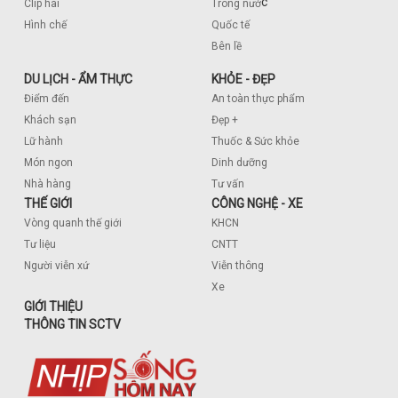
c
Clip hài
Trong nướ
Hình chế
Quốc tế
Bên lề
DU LỊCH - ẨM THỰC
KHỎE - ĐẸP
Điểm đến
An toàn thực phẩm
Khách sạn
Đẹp +
Lữ hành
Thuốc & Sức khỏe
Món ngon
Dinh dưỡng
Nhà hàng
Tư vấn
THẾ GIỚI
CÔNG NGHỆ - XE
Vòng quanh thế giới
KHCN
Tư liệu
CNTT
Người viễn xứ
Viễn thông
Xe
GIỚI THIỆU
THÔNG TIN SCTV