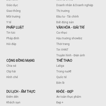
Giáo dục
Doanh nhân & Doanh nghiệp
Giao thông
Thị trường
Môi trường
Đầu tư - Tài chính
Y tế
Bất động sản
PHÁP LUẬT
VĂN HÓA - GIẢI TRÍ
Tin tức
Ca nhạc
Pháp đình
Hậu trường showbiz
Hỏi đáp
Thời trang
Tin VHNT
Truyền hình - Điện ảnh
CỘNG ĐỒNG MẠNG
THỂ THAO
Chia sẻ
Laliga
c
Clip hài
Trong nướ
Hình chế
Quốc tế
Bên lề
DU LỊCH - ẨM THỰC
KHỎE - ĐẸP
Điểm đến
An toàn thực phẩm
Khách sạn
Đẹp +