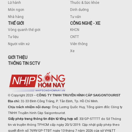
Lữ hành
Thuốc & Sức khỏe
Món ngon
Dinh dưỡng
Nhà hàng
Tư vấn
THẾ GIỚI
CÔNG NGHỆ - XE
Vòng quanh thế giới
KHCN
Tư liệu
CNTT
Người viễn xứ
Viễn thông
Xe
GIỚI THIỆU
THÔNG TIN SCTV
© Copyright 2019 –
CÔNG TY TNHH TRUYỀN HÌNH CÁP SAIGONTOURIST
Địa chỉ:
31-33 Đinh Công Tráng, P. Tân Định, Tp. Hồ Chí Minh.
Chịu trách nhiệm nội dung:
Ông Lương Quốc Huy, Tổng giám đốc Công ty
TNHH Truyền hình Cáp Saigontourist.
Giấy phép trang thông tin điện tử tổng hợp số:
33/GP-STTTT do Sở Thông
tin và truyền thông TPHCM cấp ngày 20/5/2019. Cập nhật giấy phép theo
quyết định số 7699/GP-TTĐT ngày 13 tháng 7 năm 2026 của sở VH&TT