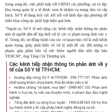
Song song đó, việc phối hợp với UBND các phường, xã và đặc
khu trong quản lý y tế được xem là nhiệm vụ trọng tâm và cấp
bách. Sở Y tế đang tích cực kết nối với lãnh đạo địa phương để
triển khai công tác phối hợp hiệu quả hơn.
"Ngoài ra, Sở Y tế mở rộng các kênh tiếp nhận thông tin phản
ánh từ người dân để kịp thời xử lý các vi phạm trong lĩnh vực y
tế. Trong đó, sự đồng hành của các cơ quan báo chí là một kênh
quan trọng, giúp phát hiện và xử lý triệt để các đối tượng vi
phạm, góp phần bảo vệ sức khỏe người dân trên địa bàn
TP.HCM", ông Tăng Chí Thượng nói.
Các kênh tiếp nhận thông tin phản ánh về y
tế của Sở Y tế TP.HCM
:
Đường dây nóng Sở Y tế TP.HCM - 096.777.101: Phản ánh
chất lượng khám chữa bệnh, thái độ nhân viên y tế.
Hotline chống "vẽ bệnh, moi tiền" - 0989.401.155: Phản ánh
hành vi trục lợi, tư vấn sai chuyên môn, vi phạm đạo đức nghề
nghiệp.
Tổng đài dịch vụ công trực tuyến - 1900.638.563: Hỗ trợ thủ
tục hành chính y tế: cấp phép hành nghề, đăng ký cơ sở…