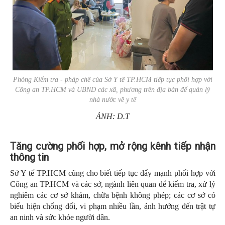
Phòng Kiểm tra - pháp chế của Sở Y tế TP.HCM tiếp tục phối hợp với
Công an TP.HCM và UBND các xã, phương trên địa bàn để quản lý
nhà nước về y tế
ẢNH: D.T
T
ăng cường phối hợp, mở rộng kênh tiếp nhận
thông tin
Sở Y tế TP.HCM cũng cho biết tiếp tục đẩy mạnh phối hợp với
Công an TP.HCM và các sở, ngành liên quan để kiểm tra, xử lý
nghiêm các cơ sở khám, chữa bệnh không phép; các cơ sở có
biểu hiện chống đối, vi phạm nhiều lần, ảnh hưởng đến trật tự
an ninh và sức khỏe người dân.