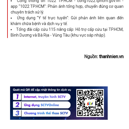
Cổng thông tin 1022 TP.HCM - cong1022.tphcm.gov.vn -
app "1022 TP.HCM": Phản ánh tổng hợp, chuyển đúng cơ quan
chuyên trách xử lý.
Ứng dụng "Y tế trực tuyến": Gửi phản ánh liên quan đến
khám chữa bệnh và dịch vụ y tế.
Tổng đài cấp cứu 115 nâng cấp: Hỗ trợ cấp cứu tại TP.HCM,
Bình Dương và Bà Rịa - Vũng Tàu (khu vực sáp nhập).
Nguồn:
thanhnien.vn