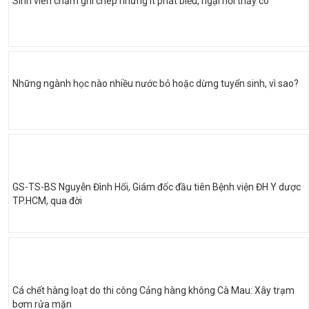
Sinh viên chăm ghi chép nhưng ít phát biểu, ngại hỏi thầy cô
Những ngành học nào nhiều nước bỏ hoặc dừng tuyển sinh, vì sao?
GS-TS-BS Nguyễn Đình Hối, Giám đốc đầu tiên Bệnh viện ĐH Y dược
TP.HCM, qua đời
Cá chết hàng loạt do thi công Cảng hàng không Cà Mau: Xây trạm
bơm rửa mặn