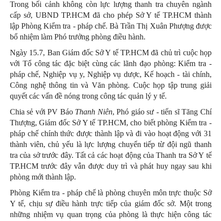
Trong bối cảnh không còn lực lượng thanh tra chuyên ngành
cấp sở, UBND TP.HCM đã cho phép Sở Y tế TP.HCM thành
lập Phòng Kiểm tra - pháp chế. Bà Trần Thị Xuân Phượng được
bổ nhiệm làm Phó trưởng phòng điều hành.
Ngày 15.7, Ban Giám đốc Sở Y tế TP.HCM đã chủ trì cuộc họp
với Tổ công tác đặc biệt cùng các lãnh đạo phòng: Kiểm tra -
pháp chế, Nghiệp vụ y, Nghiệp vụ dược, Kế hoạch - tài chính,
Công nghệ thông tin và Văn phòng. Cuộc họp tập trung giải
quyết các vấn đề nóng trong công tác quản lý y tế.
Chia sẻ với PV Báo
Thanh Niên
, Phó giáo sư - tiến sĩ Tăng Chí
Thượng, Giám đốc Sở Y tế TP.HCM, cho biết phòng Kiểm tra -
pháp chế chính thức được thành lập và đi vào hoạt động với 31
thành viên, chủ yếu là lực lượng chuyển tiếp từ đội ngũ thanh
tra của sở trước đây. Tất cả các hoạt động của Thanh tra Sở Y tế
TP.HCM trước đây vẫn được duy trì và phát huy ngay sau khi
phòng mới thành lập.
Phòng Kiểm tra - pháp chế là phòng chuyên môn trực thuộc Sở
Y tế, chịu sự điều hành trực tiếp của giám đốc sở. Một trong
những nhiệm vụ quan trọng của phòng là thực hiện công tác